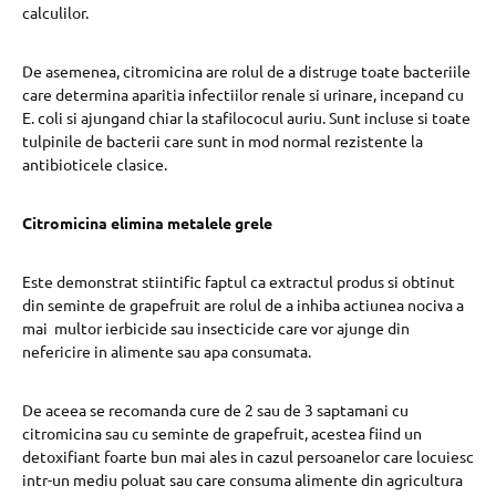
calculilor.
De asemenea, citromicina are rolul de a distruge toate bacteriile
care determina aparitia infectiilor renale si urinare, incepand cu
E. coli si ajungand chiar la stafilococul auriu. Sunt incluse si toate
tulpinile de bacterii care sunt in mod normal rezistente la
antibioticele clasice.
Citromicina elimina metalele grele
Este demonstrat stiintific faptul ca extractul produs si obtinut
din seminte de grapefruit are rolul de a inhiba actiunea nociva a
mai multor ierbicide sau insecticide care vor ajunge din
nefericire in alimente sau apa consumata.
De aceea se recomanda cure de 2 sau de 3 saptamani cu
citromicina sau cu seminte de grapefruit, acestea fiind un
detoxifiant foarte bun mai ales in cazul persoanelor care locuiesc
intr-un mediu poluat sau care consuma alimente din agricultura