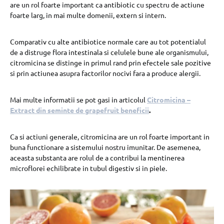
are un rol foarte important ca antibiotic cu spectru de actiune
foarte larg, in mai multe domenii, extern si intern.
Comparativ cu alte antibiotice normale care au tot potentialul
de a distruge flora intestinala si celulele bune ale organismului,
citromicina se distinge in primul rand prin efectele sale pozitive
si prin actiunea asupra factorilor nocivi fara a produce alergii.
Mai multe informatii se pot gasi in articolul
Citromicina –
Extract din seminte de grapefruit beneficii
.
Ca si actiuni generale, citromicina are un rol foarte important in
buna functionare a sistemului nostru imunitar. De asemenea,
aceasta substanta are rolul de a contribui la mentinerea
microflorei echilibrate in tubul digestiv si in piele.