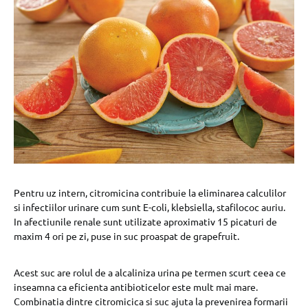
Pentru uz intern, citromicina contribuie la eliminarea calculilor
si infectiilor urinare cum sunt E-coli, klebsiella, stafilococ auriu.
In afectiunile renale sunt utilizate aproximativ 15 picaturi de
maxim 4 ori pe zi, puse in suc proaspat de grapefruit.
Acest suc are rolul de a alcaliniza urina pe termen scurt ceea ce
inseamna ca eficienta antibioticelor este mult mai mare.
Combinatia dintre citromicica si suc ajuta la prevenirea formarii