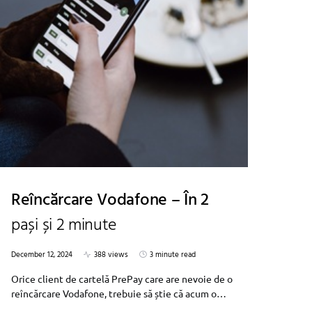
Reîncărcare Vodafone – În 2
pași și 2 minute
December 12, 2024
388 views
3 minute read
Orice client de cartelă PrePay care are nevoie de o
reîncărcare Vodafone, trebuie să știe că acum o…