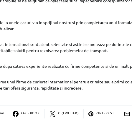
caz trebuie sa ne asiguram ca obiectele sunt impachetate corespunzator si
e in unele cazuri vin in sprijinul nostru si prin completarea unui formul
dualizat.
erat international sunt atent selectate si astfel se muleaza pe dorintele
fitabile solutii pentru rezolvarea problemelor de transport.
e dupa cateva experiente realizate cu firme competente si de un inalt 
rea unei firme de curierat international pentru a trimite sau a primi col
tari ofera siguranta, rapiditate si incredere.
res
FACEBOOK
X (TWITTER)
PINTEREST