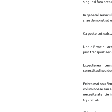
singur si fara prea
In general servicii
si au demonstrat u
Ca peste tot exista
Unele firme nu acc
prin transport aer
Expedierea internat
corectitudinea do
Exista mai nou firm
voluminoase sau ar
necesita atentie in
siguranta.