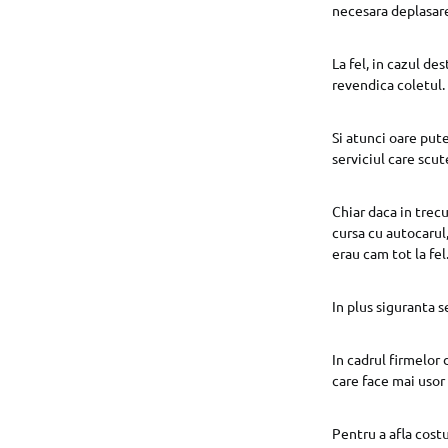
necesara deplasare
La fel, in cazul de
revendica coletul.
Si atunci oare put
serviciul care scut
Chiar daca in trecu
cursa cu autocarul
erau cam tot la fel
In plus siguranta s
In cadrul firmelor 
care face mai usor
Pentru a afla costu