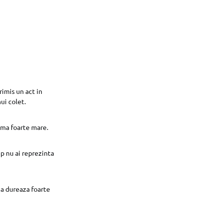
rimis un act in
ui colet.
suma foarte mare.
p nu ai reprezinta
ea dureaza foarte