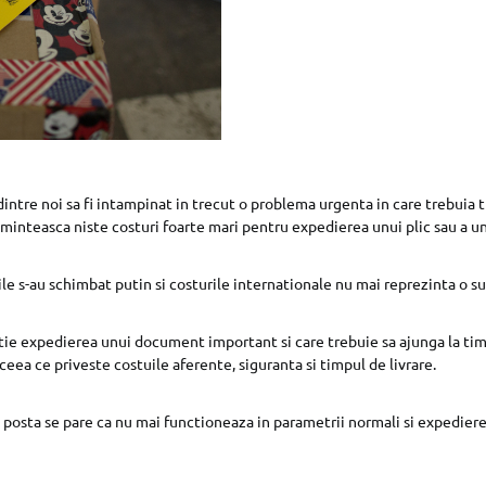
intre noi sa fi intampinat in trecut o problema urgenta in care trebuia t
si aminteasca niste costuri foarte mari pentru expedierea unui plic sau a un
uile s-au schimbat putin si costurile internationale nu mai reprezinta o 
atie expedierea unui document important si care trebuie sa ajunga la tim
ceea ce priveste costuile aferente, siguranta si timpul de livrare.
 posta se pare ca nu mai functioneaza in parametrii normali si expedier