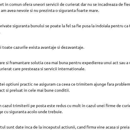
rt in comun ofera uneori servicii de curierat dar nu se incadreaza de fie
am avea nevoie si nu prezinta o siguranta foarte mare.
private siguranta bunului se poate la fel sa fie pusa la indoiala pentru c
.
i toate cazurile exista avantaje si dezavantaje.
re si framantare solutia cea mai buna pentru expedierea unui act sau a
urierat care presteaza si servicii internationale.
tei optiuni practic ne asiguram ca ceea ce trimitem ajunge fara problem
act si preluat in cele mai bune conditii.
n cazul trimiterii pe posta este redus cu mult in cazul unei firme de curi
nge cu siguranta acolo unde trebuie.
tul sunt date inca de la inceputul actiunii, cand firma vine acasa si preia