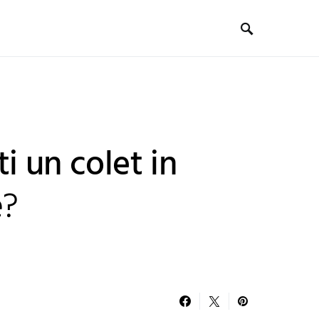
i un colet in
e?