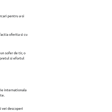
rcari pentru a-si
actia oferita si cu
n sofer de tir, o
retul si efortul
rie internationala
te.
si vei descoperi