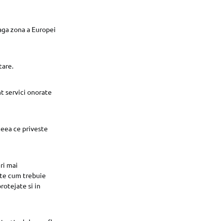
eaga zona a Europei
tare.
t servici onorate
ceea ce priveste
ri mai
ate cum trebuie
protejate si in