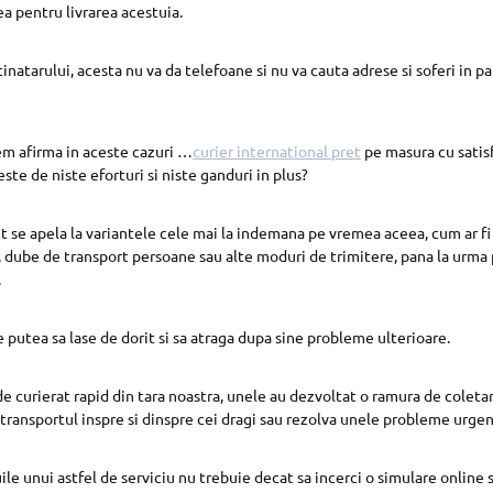
a pentru livrarea acestuia.
stinatarului, acesta nu va da telefoane si nu va cauta adrese si soferi in pa
em afirma in aceste cazuri …
curier international pret
pe masura cu satisf
este de niste eforturi si niste ganduri in plus?
t se apela la variantele cele mai la indemana pe vremea aceea, cum ar fi u
, dube de transport persoane sau alte moduri de trimitere, pana la urma p
.
e putea sa lase de dorit si sa atraga dupa sine probleme ulterioare.
de curierat rapid din tara noastra, unele au dezvoltat o ramura de coleta
 transportul inspre si dinspre cei dragi sau rezolva unele probleme urgen
ile unui astfel de serviciu nu trebuie decat sa incerci o simulare online 