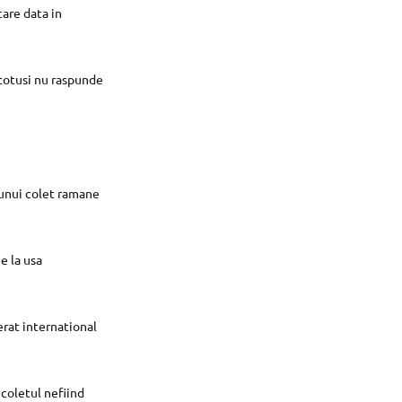
care data in
a totusi nu raspunde
 unui colet ramane
e la usa
erat international
 coletul nefiind