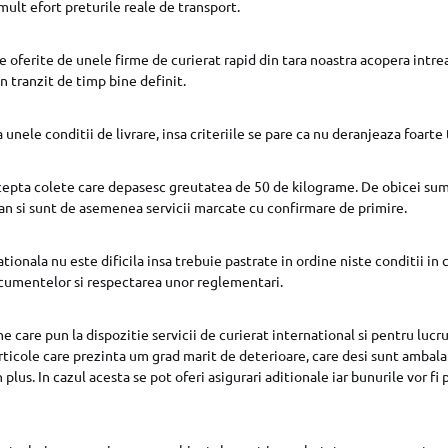
 mult efort preturile reale de transport.
le oferite de unele firme de curierat rapid din tara noastra acopera intr
n tranzit de timp bine definit.
 unele conditii de livrare, insa criteriile se pare ca nu deranjeaza foarte 
epta colete care depasesc greutatea de 50 de kilograme. De obicei sum
ian si sunt de asemenea servicii marcate cu confirmare de primire.
ionala nu este dificila insa trebuie pastrate in ordine niste conditii in 
cumentelor si respectarea unor reglementari.
e care pun la dispozitie servicii de curierat international si pentru lucru
ticole care prezinta um grad marit de deterioare, care desi sunt ambal
 plus. In cazul acesta se pot oferi asigurari aditionale iar bunurile vor fi 