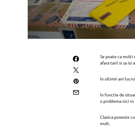
Se poate ca multi d
afara tarii si sa i
In ultimii ani lucr
In functie de situ
o problema nici in 
Clasica poveste cu
mult.