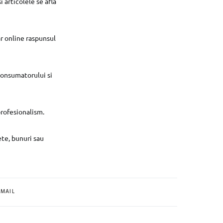
 articolele se afla
ar online raspunsul
 consumatorului si
profesionalism.
ete, bunuri sau
MAIL