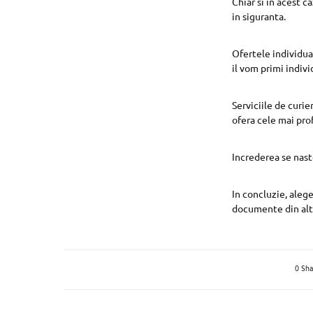
Chiar si in acest 
in siguranta.
Ofertele individual
il vom primi indivi
Serviciile de curi
ofera cele mai pro
Increderea se nast
In concluzie, alege
documente din alte 
0 Sha