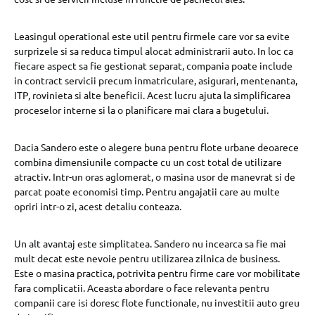
Leasingul operational este util pentru firmele care vor sa evite
surprizele si sa reduca timpul alocat administrarii auto. In loc ca
fiecare aspect sa fie gestionat separat, compania poate include
in contract servicii precum inmatriculare, asigurari, mentenanta,
ITP, rovinieta si alte beneficii. Acest lucru ajuta la simplificarea
proceselor interne si la o planificare mai clara a bugetului.
Dacia Sandero este o alegere buna pentru flote urbane deoarece
combina dimensiunile compacte cu un cost total de utilizare
atractiv. Intr-un oras aglomerat, o masina usor de manevrat si de
parcat poate economisi timp. Pentru angajatii care au multe
opriri intr-o zi, acest detaliu conteaza.
Un alt avantaj este simplitatea. Sandero nu incearca sa fie mai
mult decat este nevoie pentru utilizarea zilnica de business.
Este o masina practica, potrivita pentru firme care vor mobilitate
fara complicatii. Aceasta abordare o face relevanta pentru
companii care isi doresc flote functionale, nu investitii auto greu