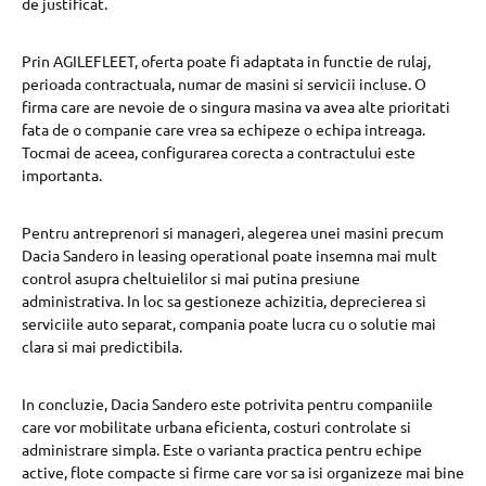
de justificat.
Prin AGILEFLEET, oferta poate fi adaptata in functie de rulaj,
perioada contractuala, numar de masini si servicii incluse. O
firma care are nevoie de o singura masina va avea alte prioritati
fata de o companie care vrea sa echipeze o echipa intreaga.
Tocmai de aceea, configurarea corecta a contractului este
importanta.
Pentru antreprenori si manageri, alegerea unei masini precum
Dacia Sandero in leasing operational poate insemna mai mult
control asupra cheltuielilor si mai putina presiune
administrativa. In loc sa gestioneze achizitia, deprecierea si
serviciile auto separat, compania poate lucra cu o solutie mai
clara si mai predictibila.
In concluzie, Dacia Sandero este potrivita pentru companiile
care vor mobilitate urbana eficienta, costuri controlate si
administrare simpla. Este o varianta practica pentru echipe
active, flote compacte si firme care vor sa isi organizeze mai bine