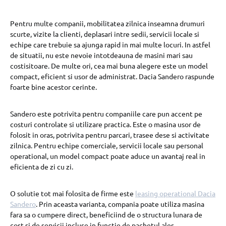
Pentru multe companii, mobilitatea zilnica inseamna drumuri
scurte, vizite la clienti, deplasari intre sedii, servicii locale si
echipe care trebuie sa ajunga rapid in mai multe locuri. In astfel
de situatii, nu este nevoie intotdeauna de masini mari sau
costisitoare. De multe ori, cea mai buna alegere este un model
compact, eficient si usor de administrat. Dacia Sandero raspunde
foarte bine acestor cerinte.
Sandero este potrivita pentru companiile care pun accent pe
costuri controlate si utilizare practica. Este o masina usor de
folosit in oras, potrivita pentru parcari, trasee dese si activitate
zilnica. Pentru echipe comerciale, servicii locale sau personal
operational, un model compact poate aduce un avantaj real in
eficienta de zi cu zi.
O solutie tot mai folosita de firme este
leasing operational Dacia
Sandero
. Prin aceasta varianta, compania poate utiliza masina
fara sa o cumpere direct, beneficiind de o structura lunara de
cost si de servicii incluse in functie de pachetul ales.