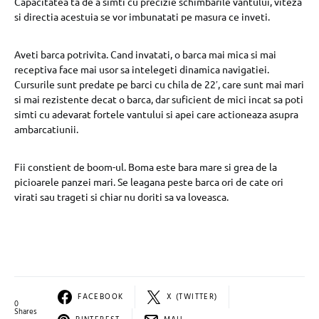
Capacitatea ta de a simti cu precizie schimbarile vantului, viteza
si directia acestuia se vor imbunatati pe masura ce inveti.
Aveti barca potrivita. Cand invatati, o barca mai mica si mai
receptiva face mai usor sa intelegeti dinamica navigatiei.
Cursurile sunt predate pe barci cu chila de 22′, care sunt mai mari
si mai rezistente decat o barca, dar suficient de mici incat sa poti
simti cu adevarat fortele vantului si apei care actioneaza asupra
ambarcatiunii.
Fii constient de boom-ul. Boma este bara mare si grea de la
picioarele panzei mari. Se leagana peste barca ori de cate ori
virati sau trageti si chiar nu doriti sa va loveasca.
FACEBOOK
X (TWITTER)
0
Shares