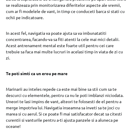
se realizeaza prin monitorizarea diferitelor aspecte ale vremii,
cum ar fi modelele de vant, in timp ce conduceti barca si stati cu
ochii pe indicatoare.
In acest fel, navigatia va poate ajuta sa va imbunatatiti
concentrarea, facandu-va sa fiti atenti la cele mai mici detalii.
Acest antrenament mental este foarte util pentru cei care
trebuie sa faca mai multe lucruri in acelasi timp in viata de zi cu
zi.
Te poti simti ca un erou pe mare
Marinarii au inteles repede ca este mai bine sa stii cum sa te
descurci cu elementele, pentru ca nu le poti imblanzi niciodata.
Uneori te lasi impins de vant, alteori te folosesti de el pentru a
merge impotriva lui. Navigatia inseamna sa inveti sa te joci cu
marea si cu aerul. Si ce poate fi mai satisfacator decat sa citesti
curentii si vanturile pentru a-ti ajusta panzele si a aluneca pe
oceane!