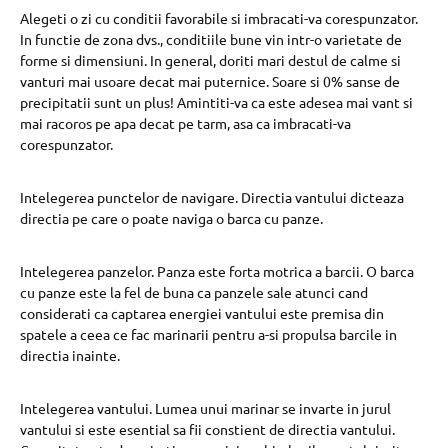
Alegeti o zi cu conditii favorabile si imbracati-va corespunzator.
In functie de zona dvs., conditiile bune vin intr-o varietate de
forme si dimensiuni. In general, doriti mari destul de calme si
vanturi mai usoare decat mai puternice. Soare si 0% sanse de
precipitatii sunt un plus! Amintiti-va ca este adesea mai vant si
mai racoros pe apa decat pe tarm, asa ca imbracati-va
corespunzator.
Intelegerea punctelor de navigare. Directia vantului dicteaza
directia pe care o poate naviga o barca cu panze.
Intelegerea panzelor. Panza este forta motrica a barcii. O barca
cu panze este la fel de buna ca panzele sale atunci cand
considerati ca captarea energiei vantului este premisa din
spatele a ceea ce fac marinarii pentru a-si propulsa barcile in
directia inainte.
Intelegerea vantului. Lumea unui marinar se invarte in jurul
vantului si este esential sa fii constient de directia vantului.