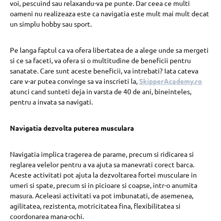
voi, pescuind sau relaxandu-va pe punte. Dar ceea ce multi
oameni nu realizeaza este ca navigatia este mult mai mult decat
un simplu hobby sau sport.
Pe langa faptul ca va ofera libertatea de a alege unde sa mergeti
si ce sa faceti, va ofera si o multitudine de beneficii pentru
sanatate. Care sunt aceste beneficii, va intrebati? Iata cateva
care v-ar putea convinge sa va inscrieti la,
SkipperAcademy.ro
atunci cand sunteti deja in varsta de 40 de ani, bineinteles,
pentru a invata sa navigati.
Navigatia dezvolta puterea musculara
Navigatia implica tragerea de parame, precum si ridicarea si
reglarea velelor pentru a va ajuta sa manevrati corect barca.
Aceste activitati pot ajuta la dezvoltarea fortei musculare in
umeri si spate, precum si in picioare si coapse, intr-o anumita
masura. Aceleasi activitati va pot imbunatati, de asemenea,
agilitatea, rezistenta, motricitatea fina, flexibilitatea si
coordonarea mana-ochi.