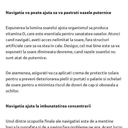
Navigatia va poate ajuta sa va pastrati oasele puternice
Expunerea la lumina soarelui ajuta organismul sa produca
vitamina D, care este esentiala pentru sanatatea oaselor. Atunci
cand navigati, aveti acces nelimitat la soare, fara structuri
artificiale care sa va stea in cale. Desigur, cel mai bine este sa va
expuneti la soare dimineata devreme, cand razele soarelui nu
sunt atat de puternice.
De asemenea, asigurati-va ca aplicati crema de protectie solara
pentru a preveni deteriorarea pielii si purtati o palarie si ochelari
de soare pentru a minimiza riscul de dureri de cap si oboseala a
ochilor.
Navigatia ajuta la imbunatatirea concentrarii
Unul dintre scopurile finale ale navigatiei este de a mentine
barca la suprafata si de a naviga fara probleme pe apa. Acest lucru