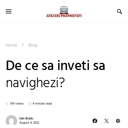
Home
Blog
De ce sa inveti sa
navighezi?
194 views
4 minute read
Dan Bradu
August 4, 2022