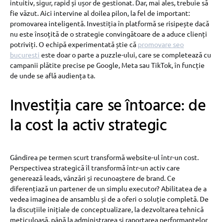
intuitiv, sigur, rapid și ușor de gestionat. Dar, mai ales, trebuie să
fie văzut. Aici intervine al doilea pilon, la fel de important:
promovarea inteligentă. Investiția în platformă se risipește dacă
nu este însoțită de o strategie convingătoare de a aduce clienți
potriviți. O echipă experimentată știe că
promovare seo
bucuresti
este doar o parte a puzzle-ului, care se completează cu
campanii plătite precise pe Google, Meta sau TikTok, în funcție
de unde se află audiența ta.
Investiția care se întoarce: de
la cost la activ strategic
Gândirea pe termen scurt transformă website-ul într-un cost.
Perspectivea strategică îl transformă într-un activ care
generează leads, vânzări și recunoaștere de brand. Ce
diferențiază un partener de un simplu executor? Abilitatea de a
vedea imaginea de ansamblu și de a oferi o soluție completă. De
la discuțiile inițiale de conceptualizare, la dezvoltarea tehnică
meticuloasă, până la administrarea și raportarea performanțelor