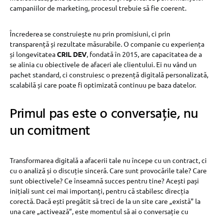
campaniilor de marketing, procesul trebuie să fie coerent.
Încrederea se construiește nu prin promisiuni, ci prin
transparență și rezultate măsurabile. O companie cu experiența
și longevitatea
CRIL DEV
, fondată în 2015, are capacitatea de a
se alinia cu obiectivele de afaceri ale clientului. Ei nu vând un
pachet standard, ci construiesc o prezență digitală personalizată,
scalabilă și care poate fi optimizată continuu pe baza datelor.
Primul pas este o conversație, nu
un comitment
Transformarea digitală a afacerii tale nu începe cu un contract, ci
cu o analiză și o discuție sinceră. Care sunt provocările tale? Care
sunt obiectivele? Ce înseamnă succes pentru tine? Acești pași
inițiali sunt cei mai importanți, pentru că stabilesc direcția
corectă. Dacă ești pregătit să treci de la un site care „există” la
una care „activează”, este momentul să ai o conversație cu