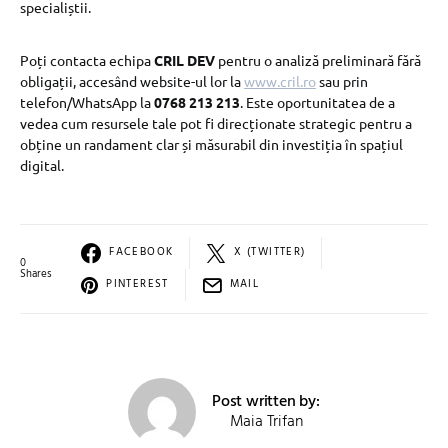
specialiștii.
Poți contacta echipa
CRIL DEV
pentru o analiză preliminară fără
obligații, accesând website-ul lor la
www.cril.ro
sau prin
telefon/WhatsApp la
0768 213 213
. Este oportunitatea de a
vedea cum resursele tale pot fi direcționate strategic pentru a
obține un randament clar și măsurabil din investiția în spațiul
digital.
FACEBOOK
X (TWITTER)
0
Shares
PINTEREST
MAIL
Post written by:
Maia Trifan