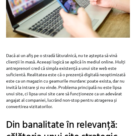
Dacă ai un afiș pe o stradă lăturalnică, nu te aștepta să vină
clienții în masă. Aceeași logică se aplică în mediul online. Mulți
antreprenori cred că simpla existență a unui site web este
suficientă. Realitatea este că o prezență digitală neoptimizată
este ca un magazin cu geamurile murdare: poate exista, dar nu
invită la intrare și nu vinde. Problema principală nu este lipsa
unui site, ci lipsa unui site care să funcționeze ca un adevărat
angajat al companiei, lucrând non-stop pentru atragerea și
convertirea vizitatorilor.
Din banalitate în relevanță: