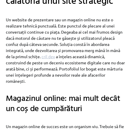
călătoria unui site strategic
Un website de prezentare sau un magazin online nu este o
realizare tehnică punctuală. Este punctul de plecare al unei
conversații continue cu piața. Degeaba ai cel mai frumos design
dacă motorul de căutare nu te găsește și utilizatorul pleacă
confuz după câteva secunde. Soluția constă în abordarea
integrată, unde dezvoltarea și promovarea merg mână în mână
de la primul schițe.
cril dev
a înțeles această dinamică,
construind de peste un deceniu ecosisteme digitale care nu doar
arată bine, ci și performează. Portofoliul lor bogat este mărturia
unei înțelegeri profunde a nevoilor reale ale afacerilor
românești.
Magazinul online: mai mult decât
un coș de cumpărături
Un magazin online de succes este un organism viu. Trebuie să fie