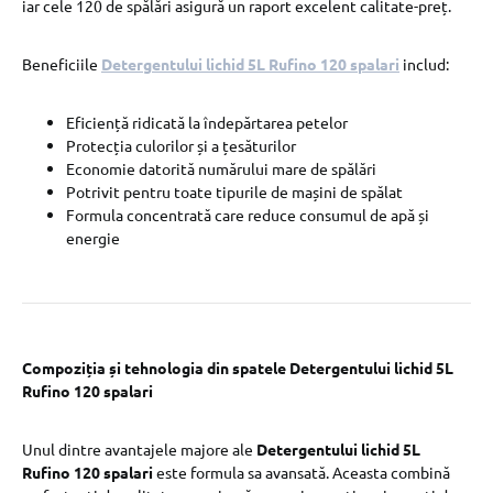
iar cele 120 de spălări asigură un raport excelent calitate-preț.
Beneficiile
Detergentului lichid 5L Rufino 120 spalari
includ:
Eficiență ridicată la îndepărtarea petelor
Protecția culorilor și a țesăturilor
Economie datorită numărului mare de spălări
Potrivit pentru toate tipurile de mașini de spălat
Formula concentrată care reduce consumul de apă și
energie
Compoziția și tehnologia din spatele Detergentului lichid 5L
Rufino 120 spalari
Unul dintre avantajele majore ale
Detergentului lichid 5L
Rufino 120 spalari
este formula sa avansată. Aceasta combină