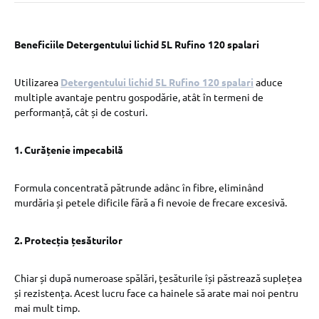
Beneficiile Detergentului lichid 5L Rufino 120 spalari
Utilizarea
Detergentului lichid 5L Rufino 120 spalari
aduce
multiple avantaje pentru gospodărie, atât în termeni de
performanță, cât și de costuri.
1. Curățenie impecabilă
Formula concentrată pătrunde adânc în fibre, eliminând
murdăria și petele dificile fără a fi nevoie de frecare excesivă.
2. Protecția țesăturilor
Chiar și după numeroase spălări, țesăturile își păstrează suplețea
și rezistența. Acest lucru face ca hainele să arate mai noi pentru
mai mult timp.