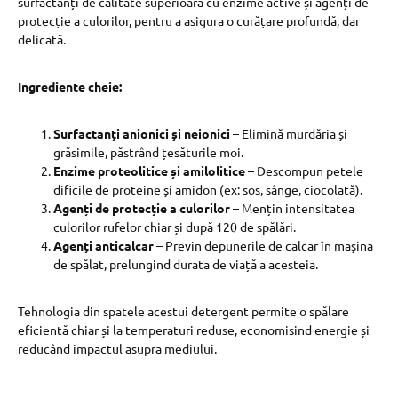
surfactanți de calitate superioară cu enzime active și agenți de
protecție a culorilor, pentru a asigura o curățare profundă, dar
delicată.
Ingrediente cheie:
Surfactanți anionici și neionici
– Elimină murdăria și
grăsimile, păstrând țesăturile moi.
Enzime proteolitice și amilolitice
– Descompun petele
dificile de proteine și amidon (ex: sos, sânge, ciocolată).
Agenți de protecție a culorilor
– Mențin intensitatea
culorilor rufelor chiar și după 120 de spălări.
Agenți anticalcar
– Previn depunerile de calcar în mașina
de spălat, prelungind durata de viață a acesteia.
Tehnologia din spatele acestui detergent permite o spălare
eficientă chiar și la temperaturi reduse, economisind energie și
reducând impactul asupra mediului.