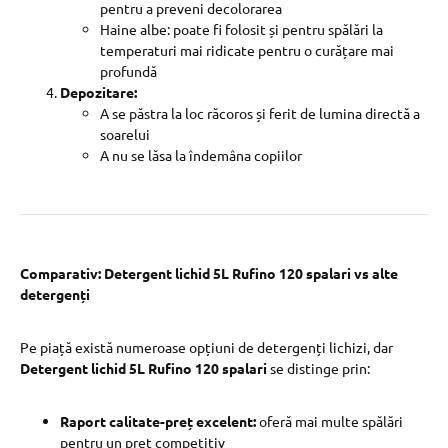
pentru a preveni decolorarea
Haine albe: poate fi folosit și pentru spălări la
temperaturi mai ridicate pentru o curățare mai
profundă
Depozitare:
A se păstra la loc răcoros și ferit de lumina directă a
soarelui
A nu se lăsa la îndemâna copiilor
Comparativ: Detergent lichid 5L Rufino 120 spalari vs alte
detergenți
Pe piață există numeroase opțiuni de detergenți lichizi, dar
Detergent lichid 5L Rufino 120 spalari
se distinge prin:
Raport calitate-preț excelent:
oferă mai multe spălări
pentru un preț competitiv