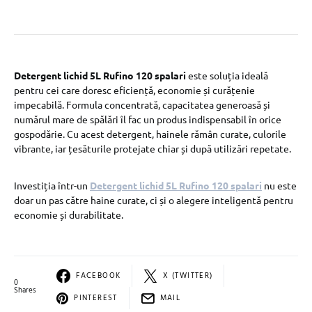
Detergent lichid 5L Rufino 120 spalari
este soluția ideală
pentru cei care doresc eficiență, economie și curățenie
impecabilă. Formula concentrată, capacitatea generoasă și
numărul mare de spălări îl fac un produs indispensabil în orice
gospodărie. Cu acest detergent, hainele rămân curate, culorile
vibrante, iar țesăturile protejate chiar și după utilizări repetate.
Investiția într-un
Detergent lichid 5L Rufino 120 spalari
nu este
doar un pas către haine curate, ci și o alegere inteligentă pentru
economie și durabilitate.
FACEBOOK
X (TWITTER)
0
Shares
PINTEREST
MAIL