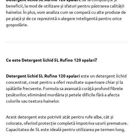
beneficii, la mod de utilizare și sfaturi pentru păstrarea calității
hainelor. În plus, vom analiza cum se compară cu alte produse de
pe piață și de ce reprezintă o alegere inteligentă pentru orice
gospodărie.
Ce este Detergent lichid 5L Rufino 120 spalari?
Detergent lichid 5L Rufino 120 spalari
este un detergent lichid
concentrat, creat pentru a oferi rezultate superioare chiar și la
spălările frecvente. Formula sa avansată curăță profund fibrele
țesăturilor, eliminând murdăria și petele dificile fără a afecta
culorile sau textura hainelor.
Acest detergent este potrivit atât pentru rufe albe, cât și
colorate, oferind protecție completă împotriva uzurii premature.
Capacitatea de 5L este ideală pentru utilizarea pe termen lung,