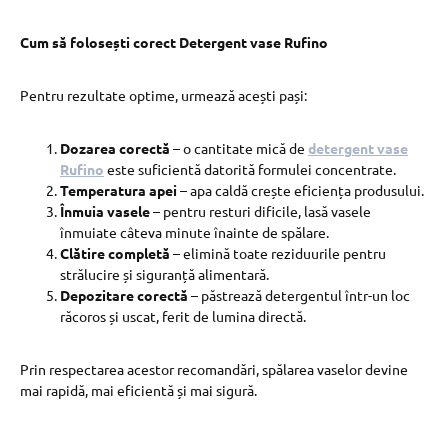
Cum să folosești corect Detergent vase Rufino
Pentru rezultate optime, urmează acești pași:
Dozarea corectă
– o cantitate mică de
detergent vase
Rufino
este suficientă datorită formulei concentrate.
Temperatura apei
– apa caldă crește eficiența produsului.
Înmuia vasele
– pentru resturi dificile, lasă vasele
înmuiate câteva minute înainte de spălare.
Clătire completă
– elimină toate reziduurile pentru
strălucire și siguranță alimentară.
Depozitare corectă
– păstrează detergentul într-un loc
răcoros și uscat, ferit de lumina directă.
Prin respectarea acestor recomandări, spălarea vaselor devine
mai rapidă, mai eficientă și mai sigură.