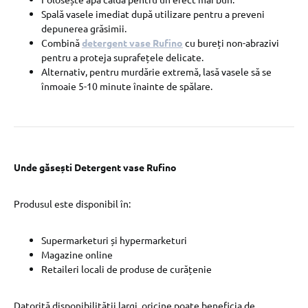
Spală vasele imediat după utilizare pentru a preveni
depunerea grăsimii.
Combină
detergent vase Rufino
cu bureți non-abrazivi
pentru a proteja suprafețele delicate.
Alternativ, pentru murdărie extremă, lasă vasele să se
înmoaie 5-10 minute înainte de spălare.
Unde găsești Detergent vase Rufino
Produsul este disponibil în:
Supermarketuri și hypermarketuri
Magazine online
Retaileri locali de produse de curățenie
Datorită disponibilității largi, oricine poate beneficia de