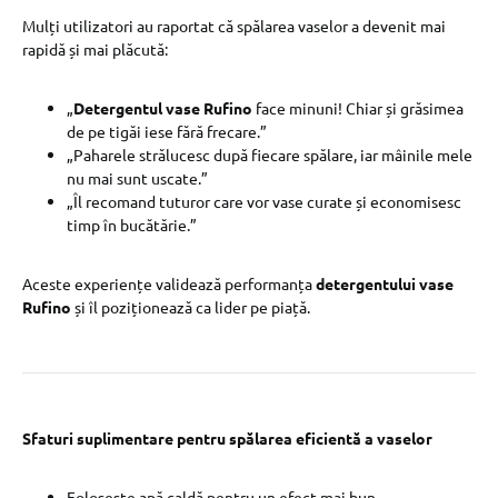
Mulți utilizatori au raportat că spălarea vaselor a devenit mai
rapidă și mai plăcută:
„
Detergentul vase Rufino
face minuni! Chiar și grăsimea
de pe tigăi iese fără frecare.”
„Paharele strălucesc după fiecare spălare, iar mâinile mele
nu mai sunt uscate.”
„Îl recomand tuturor care vor vase curate și economisesc
timp în bucătărie.”
Aceste experiențe validează performanța
detergentului vase
Rufino
și îl poziționează ca lider pe piață.
Sfaturi suplimentare pentru spălarea eficientă a vaselor
Folosește apă caldă pentru un efect mai bun.