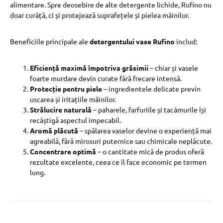
alimentare. Spre deosebire de alte detergente lichide, Rufino nu
doar curăță, ci și protejează suprafețele și pielea mâinilor.
Beneficiile principale ale
detergentului vase Rufino
includ:
Eficiență maximă împotriva grăsimii
– chiar și vasele
foarte murdare devin curate fără frecare intensă.
Protecție pentru piele
– ingredientele delicate previn
uscarea și iritațiile mâinilor.
Strălucire naturală
– paharele, farfuriile și tacâmurile își
recâștigă aspectul impecabil.
Aromă plăcută
– spălarea vaselor devine o experiență mai
agreabilă, fără mirosuri puternice sau chimicale neplăcute.
Concentrare optimă
– o cantitate mică de produs oferă
rezultate excelente, ceea ce îl face economic pe termen
lung.