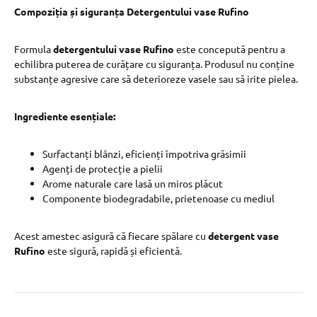
Compoziția și siguranța Detergentului vase Rufino
Formula
detergentului vase Rufino
este concepută pentru a
echilibra puterea de curățare cu siguranța. Produsul nu conține
substanțe agresive care să deterioreze vasele sau să irite pielea.
Ingrediente esențiale:
Surfactanți blânzi, eficienți împotriva grăsimii
Agenți de protecție a pielii
Arome naturale care lasă un miros plăcut
Componente biodegradabile, prietenoase cu mediul
Acest amestec asigură că fiecare spălare cu
detergent vase
Rufino
este sigură, rapidă și eficientă.