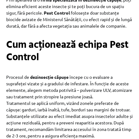
elimina eficient aceste insecte și te poți bucura de un spațiu
sigur, fără pericole.
Pest Control
folosește doar substanțe
biocide avizate de Ministerul Sănătății, cu efect rapid și de lungă
durată, dar fără a afecta vegetația sau animalele de companie.
Cum acționează echipa Pest
Control
Procesul de
dezinsecție căpușe
începe cu o evaluare a
suprafeței vizate și a gradului de infestare. În funcție de aceste
elemente, alegem metoda potrivită – pulverizare ULV, atomizare
sau tratament prin stropire la presiune joasă.
Tratamentul se aplică uniform, vizând zonele preferate de
căpușe: garduri, iarbă înaltă, tufe, borduri sau margini de trotuar.
Substanțele utilizate au efect imediat asupra insectelor adulte și
acțiune reziduală, pentru a preveni reaparitia acestora. După
tratament, recomandăm limitarea accesului în zona tratată timp
de 2-3 ore, pentru a asigura eficiența maximă.