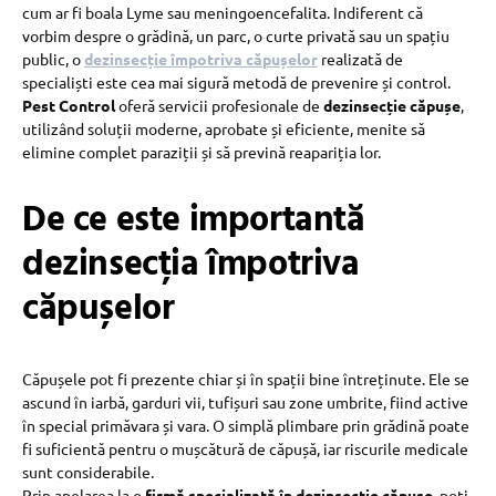
cum ar fi boala Lyme sau meningoencefalita. Indiferent că
vorbim despre o grădină, un parc, o curte privată sau un spațiu
public, o
dezinsecție împotriva căpușelor
realizată de
specialiști este cea mai sigură metodă de prevenire și control.
Pest Control
oferă servicii profesionale de
dezinsecție căpușe
,
utilizând soluții moderne, aprobate și eficiente, menite să
elimine complet paraziții și să prevină reapariția lor.
De ce este importantă
dezinsecția împotriva
căpușelor
Căpușele pot fi prezente chiar și în spații bine întreținute. Ele se
ascund în iarbă, garduri vii, tufișuri sau zone umbrite, fiind active
în special primăvara și vara. O simplă plimbare prin grădină poate
fi suficientă pentru o mușcătură de căpușă, iar riscurile medicale
sunt considerabile.
Prin apelarea la o
firmă specializată în dezinsecție căpușe
, poți