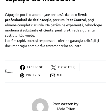
Căpușele pot fi o amenințare serioasă, dar cu o
firmă
profesionistă de dezinsecție
, precum
Pest Control
, poți
elimina complet riscurile. Ne bazăm pe experiență, tehnologie
modernă și substanțe eficiente, pentru a-ți reda siguranța
spațiului tău verde.
Lucrăm rapid, curat și responsabil, oferind garanția calității și
documentația completă a tratamentelor aplicate.
FACEBOOK
X (TWITTER)
0
Shares
PINTEREST
MAIL
Post written by:
Maia Trifan