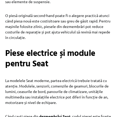
sau elemente de suspensie.
O piesă originală second-hand poate fi o alegere practică atunci
când piesa nouă este costisitoare sau greu de găsit rapid. Pentru
mașinile folosite zilnic, piesele din dezmembrări pot reduce
costurile de reparație și pot ajuta vehiculul să revină mai repede
în circulație.
Piese electrice și module
pentru Seat
La modelele Seat moderne, partea electrică trebuie tratată cu
atenție. Modulele, senzorii, comenzile de geamuri, blocurile de
lumini, ceasurile de bord, panourile de climatizare, unitățile
multimedia sau instalațiile electrice pot diferi în funcție de an,
motorizare și nivel de echipare.
Când cauți piese din
dezmembrări Seat
, codul piesei este foarte