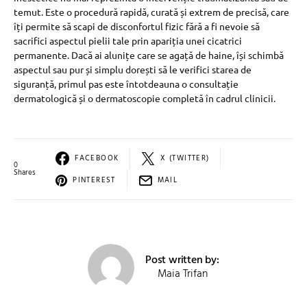
temut. Este o procedură rapidă, curată și extrem de precisă, care
îți permite să scapi de disconfortul fizic fără a fi nevoie să
sacrifici aspectul pielii tale prin apariția unei cicatrici
permanente. Dacă ai alunițe care se agață de haine, își schimbă
aspectul sau pur și simplu dorești să le verifici starea de
siguranță, primul pas este întotdeauna o consultație
dermatologică și o dermatoscopie completă în cadrul clinicii.
FACEBOOK
X (TWITTER)
0
Shares
PINTEREST
MAIL
Post written by:
Maia Trifan