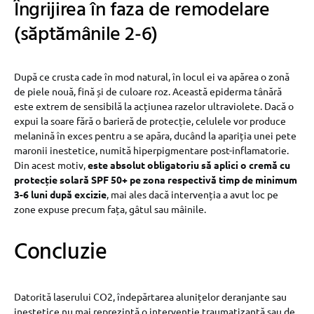
Îngrijirea în faza de remodelare
(săptămânile 2-6)
După ce crusta cade în mod natural, în locul ei va apărea o zonă
de piele nouă, fină și de culoare roz. Această epiderma tânără
este extrem de sensibilă la acțiunea razelor ultraviolete. Dacă o
expui la soare fără o barieră de protecție, celulele vor produce
melanină în exces pentru a se apăra, ducând la apariția unei pete
maronii inestetice, numită hiperpigmentare post-inflamatorie.
Din acest motiv,
este absolut obligatoriu să aplici o cremă cu
protecție solară SPF 50+ pe zona respectivă timp de minimum
3-6 luni după excizie
, mai ales dacă intervenția a avut loc pe
zone expuse precum fața, gâtul sau mâinile.
Concluzie
Datorită laserului CO2, îndepărtarea alunițelor deranjante sau
inestetice nu mai reprezintă o intervenție traumatizantă sau de