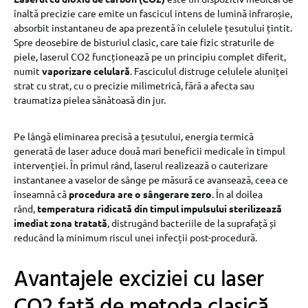
înaltă precizie care emite un fascicul intens de lumină infraroșie,
absorbit instantaneu de apa prezentă în celulele țesutului țintit.
Spre deosebire de bisturiul clasic, care taie fizic straturile de
piele, laserul CO2 funcționează pe un principiu complet diferit,
numit
vaporizare celulară
. Fasciculul distruge celulele aluniței
strat cu strat, cu o precizie milimetrică, fără a afecta sau
traumatiza pielea sănătoasă din jur.
Pe lângă eliminarea precisă a țesutului, energia termică
generată de laser aduce două mari beneficii medicale în timpul
intervenției. În primul rând, laserul realizează o cauterizare
instantanee a vaselor de sânge pe măsură ce avansează, ceea ce
înseamnă că
procedura are o sângerare zero
. În al doilea
rând,
temperatura ridicată din timpul impulsului sterilizează
imediat zona tratată
, distrugând bacteriile de la suprafață și
reducând la minimum riscul unei infecții post-procedură.
Avantajele exciziei cu laser
CO2 față de metoda clasică