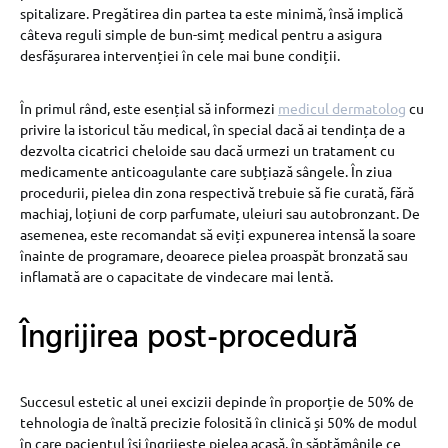
spitalizare. Pregătirea din partea ta este minimă, însă implică
câteva reguli simple de bun-simț medical pentru a asigura
desfășurarea intervenției în cele mai bune condiții.
În primul rând, este esențial să informezi
medicul dermatolog
cu
privire la istoricul tău medical, în special dacă ai tendința de a
dezvolta cicatrici cheloide sau dacă urmezi un tratament cu
medicamente anticoagulante care subțiază sângele. În ziua
procedurii, pielea din zona respectivă trebuie să fie curată, fără
machiaj, loțiuni de corp parfumate, uleiuri sau autobronzant. De
asemenea, este recomandat să eviți expunerea intensă la soare
înainte de programare, deoarece pielea proaspăt bronzată sau
inflamată are o capacitate de vindecare mai lentă.
Îngrijirea post-procedură
Succesul estetic al unei excizii depinde în proporție de 50% de
tehnologia de înaltă precizie folosită în clinică și 50% de modul
în care pacientul își îngrijește pielea acasă, în săptămânile ce