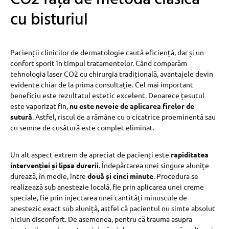
cu bisturiul
Pacienții clinicilor de dermatologie caută eficiență, dar și un
confort sporit în timpul tratamentelor. Când comparăm
tehnologia laser CO2 cu chirurgia tradițională, avantajele devin
evidente chiar de la prima consultație. Cel mai important
beneficiu este rezultatul estetic excelent. Deoarece țesutul
este vaporizat fin,
nu este nevoie de aplicarea firelor de
sutură
. Astfel, riscul de a rămâne cu o cicatrice proeminentă sau
cu semne de cusătură este complet eliminat.
Un alt aspect extrem de apreciat de pacienți este
rapiditatea
intervenției și lipsa durerii
. Îndepărtarea unei singure alunițe
durează, în medie, între
două și cinci minute
. Procedura se
realizează sub anestezie locală, fie prin aplicarea unei creme
speciale, fie prin injectarea unei cantități minuscule de
anestezic exact sub aluniță, astfel că pacientul nu simte absolut
niciun disconfort. De asemenea, pentru că trauma asupra