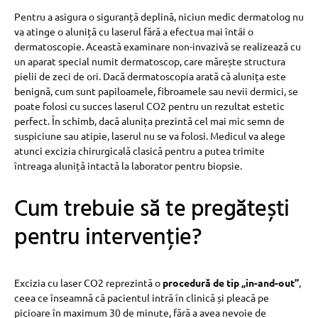
Pentru a asigura o siguranță deplină, niciun medic dermatolog nu
va atinge o aluniță cu laserul fără a efectua mai întâi o
dermatoscopie. Această examinare non-invazivă se realizează cu
un aparat special numit dermatoscop, care mărește structura
pielii de zeci de ori. Dacă dermatoscopia arată că alunița este
benignă, cum sunt papiloamele, fibroamele sau nevii dermici, se
poate folosi cu succes laserul CO2 pentru un rezultat estetic
perfect. În schimb, dacă alunița prezintă cel mai mic semn de
suspiciune sau atipie, laserul nu se va folosi. Medicul va alege
atunci excizia chirurgicală clasică pentru a putea trimite
întreaga aluniță intactă la laborator pentru biopsie.
Cum trebuie să te pregătești
pentru intervenție?
Excizia cu laser CO2 reprezintă o
procedură de tip „in-and-out”
,
ceea ce înseamnă că pacientul intră în clinică și pleacă pe
picioare în maximum 30 de minute, fără a avea nevoie de