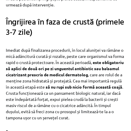
urmează după intervenție.
Îngrijirea în faza de crustă (primele
3-7 zile)
Imediat după finalizarea procedurii, în locul aluniței va rămâne o
mică adâncitură curată și rozalie, peste care organismul va forma
rapid o crustă protectoare. În această perioadă,
este obligatoriu
să aplici de două ori pe zi unguentul antibiotic sau balsamul
cicatrizant prescris de medicul dermatolog
, care are rolul de a
menține zona hidratată și protejată. Cea mai importantă regulă
în această etapă este
să nu rupi sub nicio formă această coajă
.
Crusta funcționează ca un pansament biologic natural, iar dacă
este îndepărtată forțat, expui pielea crudă la bacterii și crești
masiv riscul de a rămâne cu o cicatrice adâncită. În timpul
dușului, evită să freci zona cu prosopul și limitează-te la a o
tampona ușor cu un șervețel curat.