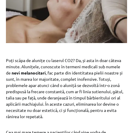
Poți scăpa de alunițe cu laserul CO2? Da, și asta în doar câteva
minute. Alunițele, cunoscute în termeni medicali sub numele
de
nevi melanocitari
, fac parte din identitatea pielii noastre și
sunt, în marea lor majoritate, complet inofensive. Totuși,
problemele apar atunci când o aluniță se dezvoltă într-o zonă
predispusă la frecare constantă, cum ar fi linia sutienului, gâtul,
talia sau pe față, unde deranjează în timpul bărbieritului ori al
aplicării machiajului. În aceste cazuri, eliminarea lor devine o
necesitate nu doar estetică, ci și funcțională, pentru a evita
rănirea lor repetată.
Cea mai mare temere a pacienților când vine vorba de