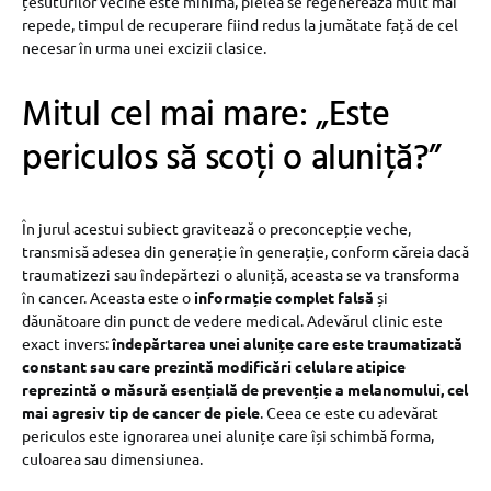
țesuturilor vecine este minimă, pielea se regenerează mult mai
repede, timpul de recuperare fiind redus la jumătate față de cel
necesar în urma unei excizii clasice.
Mitul cel mai mare: „Este
periculos să scoți o aluniță?”
În jurul acestui subiect gravitează o preconcepție veche,
transmisă adesea din generație în generație, conform căreia dacă
traumatizezi sau îndepărtezi o aluniță, aceasta se va transforma
în cancer. Aceasta este o
informație complet falsă
și
dăunătoare din punct de vedere medical. Adevărul clinic este
exact invers:
îndepărtarea unei alunițe care este traumatizată
constant sau care prezintă modificări celulare atipice
reprezintă o măsură esențială de prevenție a melanomului, cel
mai agresiv tip de cancer de piele
. Ceea ce este cu adevărat
periculos este ignorarea unei alunițe care își schimbă forma,
culoarea sau dimensiunea.