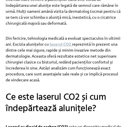
îndepărtarea unei alunițe este legată de semnul care rămâne în
urmă. Mulți oameni amână vizita la dermatolog tocmai pentru că
se tem că vor schimba o aluniță mică, inestetică, cu o cicatrice
chirurgicală majoră sau deformată.
Din fericire, tehnologia medicală a evoluat spectaculos în ultimii
ani. Excizia alunițelor cu
laserul CO2
reprezintă în prezent una
dintre cele mai sigure, rapide și minim invazive metode din
dermatologie. Aceasta oferă rezultate estetice net superioare
chirurgiei clasice cu bisturiul, redând pacienților confortul și
încrederea în sine. Astăzi analizăm cum funcționează exact
procedura, care sunt avantajele sale reale și ce implică procesul
de vindecare acasă.
Ce este laserul CO2 și cum
îndepărtează alunițele?
Laserul cu dioxid de carbon (CO2)
este un dispozitiv medical de