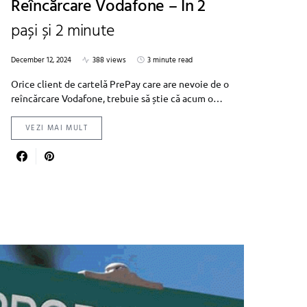
Reîncărcare Vodafone – În 2
pași și 2 minute
December 12, 2024
388 views
3 minute read
Orice client de cartelă PrePay care are nevoie de o
reîncărcare Vodafone, trebuie să știe că acum o…
VEZI MAI MULT