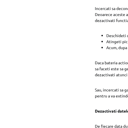
Incercati sa decon
Deoarece aceste a
dezactivati functi
Deschideti c
Atingeti pi
Acum, dupa 
Daca bateria actio
sa faceti este sa g
dezactivati atunci 
Sau, incercati sa g
pentru a va extinde
Dezactivati datele
De fiecare data dup