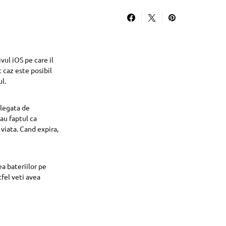
ul iOS pe care il
t caz este posibil
l.
 legata de
sau faptul ca
 viata. Cand expira,
a bateriilor pe
tfel veti avea