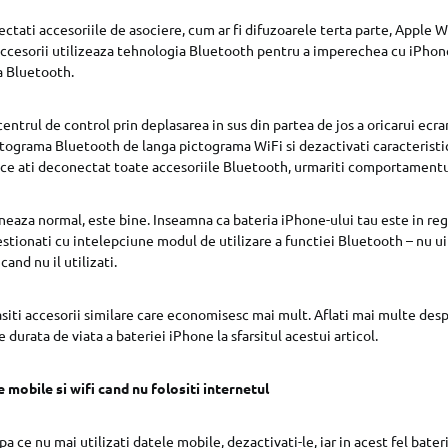
ectati accesoriile de asociere, cum ar fi difuzoarele terta parte, Apple W
ccesorii utilizeaza tehnologia Bluetooth pentru a imperechea cu iPhone
a Bluetooth.
entrul de control prin deplasarea in sus din partea de jos a oricarui ecra
ctograma Bluetooth de langa pictograma WiFi si dezactivati caracteristi
ce ati deconectat toate accesoriile Bluetooth, urmariti comportamentu
neaza normal, este bine. Inseamna ca bateria iPhone-ului tau este in reg
estionati cu intelepciune modul de utilizare a functiei Bluetooth – nu uit
cand nu il utilizati.
asiti accesorii similare care economisesc mai mult. Aflati mai multe despr
 durata de viata a bateriei iPhone la sfarsitul acestui articol.
 mobile si wifi cand nu folositi internetul
a ce nu mai utilizati datele mobile, dezactivati-le, iar in acest fel bateri