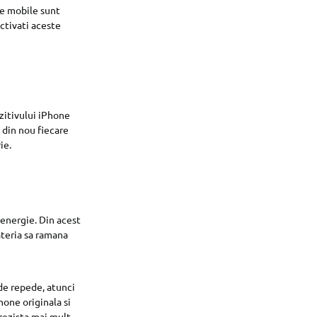
ele mobile sunt
activati aceste
zitivului iPhone
 din nou fiecare
ie.
energie. Din acest
bateria sa ramana
 de repede, atunci
hone originala si
 rezista mai mult