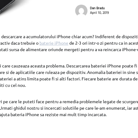
Dan Bradu
April 10, 2019
descarcare a acumulatorului iPhone chiar acum? Indiferent de dispozitiv
ractiv daca trebuie o
baterie iPhone
de 2-3 ori intr-o zi pentru ca in aces
autati sursa de alimentare oriunde mergeti pentru a va reincarca iPhone-u
ri care cauzeaza aceasta problema. Descarcarea bateriei iPhone poate fi
 si de aplicatiile care ruleaza pe dispozitiv. Anomalia bateriei in sine 
ateriei a atins limita poate fi si alti factori. Fiecare baterie are durata de
iti cu cel nou.
ri pe care le puteti face pentru a remedia problemele legate de scurgere
Urmati ghidul nostru si incercati solutiile pe care le-am enumerat, iar as
 ajuta bateria iPhone sa reziste mai mult timp incarcata.