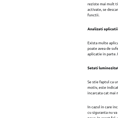
reziste mai mult ti
activate, se descar
functii.
Analizati aplicatii
Exista multe aplic
poate avea de sufe
aplicatie in parte.
Setati luminozita
Se stie faptul ca 
motiv, este indicat
incarcata cat mai 
In cazul in care in
cu siguranta nu va
noua. In acest fel,