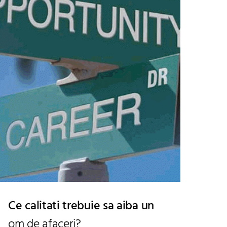
Ce calitati trebuie sa aiba un
om de afaceri?