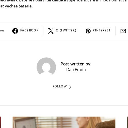
at vechea baterie.
res
FACEBOOK
X (TWITTER)
PINTEREST
Post written by:
Dan Bradu
FOLLOW