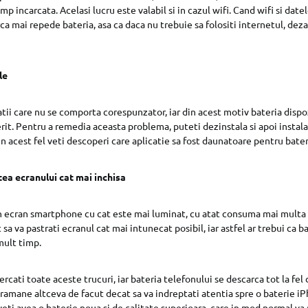
mp incarcata. Acelasi lucru este valabil si in cazul wifi. Cand wifi si dat
ca mai repede bateria, asa ca daca nu trebuie sa folositi internetul, dez
le
atii care nu se comporta corespunzator, iar din acest motiv bateria dispo
rit. Pentru a remedia aceasta problema, puteti dezinstala si apoi instala
 In acest fel veti descoperi care aplicatie sa fost daunatoare pentru bater
tea ecranului cat mai inchisa
un ecran smartphone cu cat este mai luminat, cu atat consuma mai multa 
 sa va pastrati ecranul cat mai intunecat posibil, iar astfel ar trebui ca 
mult timp.
cercati toate aceste trucuri, iar bateria telefonului se descarca tot la fel
 ramane altceva de facut decat sa va indreptati atentia spre o baterie iP
 veti avea o baterie noua si de calitate superioara, care in mod normal va