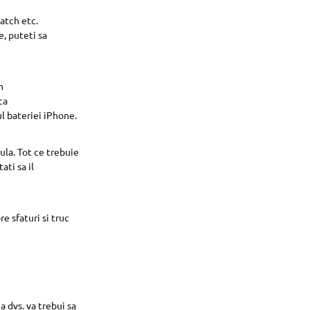
atch etc.
, puteti sa
n
ca
l bateriei iPhone.
ula. Tot ce trebuie
ati sa il
e sfaturi si truc
a dvs. va trebui sa