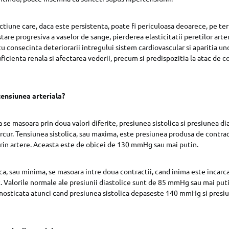
ctiune care, daca este persistenta, poate fi periculoasa deoarece, pe te
tare progresiva a vaselor de sange, pierderea elasticitatii peretilor arter
cu consecinta deteriorarii intregului sistem cardiovascular si aparitia uno
ficienta renala si afectarea vederii, precum si predispozitia la atac de c
ensiunea arteriala?
 se masoara prin doua valori diferite, presiunea sistolica si presiunea di
rcur. Tensiunea sistolica, sau maxima, este presiunea produsa de contrac
rin artere. Aceasta este de obicei de 130 mmHg sau mai putin.
ca, sau minima, se masoara intre doua contractii, cand inima este incarc
. Valorile normale ale presiunii diastolice sunt de 85 mmHg sau mai put
gnosticata atunci cand presiunea sistolica depaseste 140 mmHg si presiu