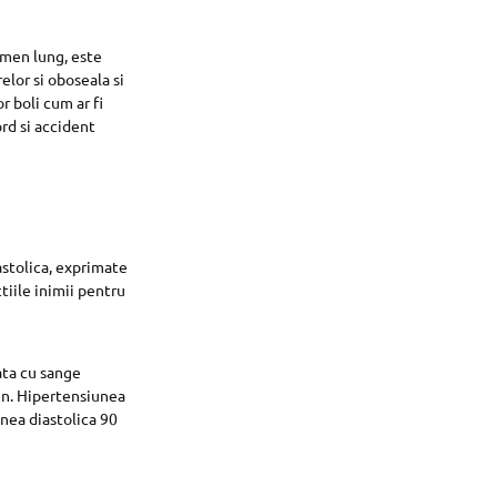
rmen lung, este
elor si oboseala si
r boli cum ar fi
ord si accident
astolica, exprimate
tiile inimii pentru
ata cu sange
in. Hipertensiunea
nea diastolica 90