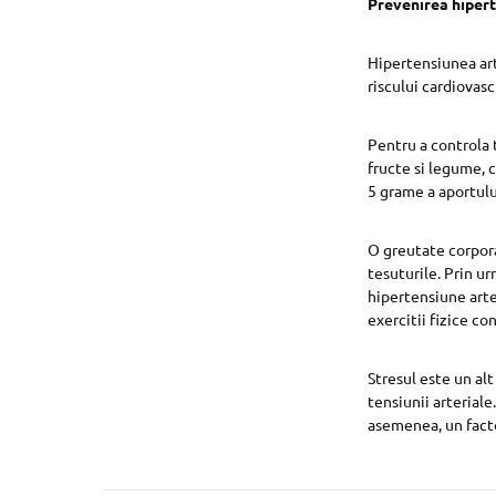
Prevenirea hipert
Hipertensiunea arte
riscului cardiovasc
Pentru a controla t
fructe si legume, 
5 grame a aportulu
O greutate corpora
tesuturile. Prin u
hipertensiune arter
exercitii fizice co
Stresul este un alt
tensiunii arteriale
asemenea, un facto