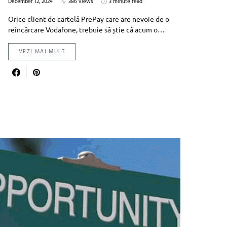
December 12, 2024
386 views
3 minute read
Orice client de cartelă PrePay care are nevoie de o
reîncărcare Vodafone, trebuie să știe că acum o…
VEZI MAI MULT