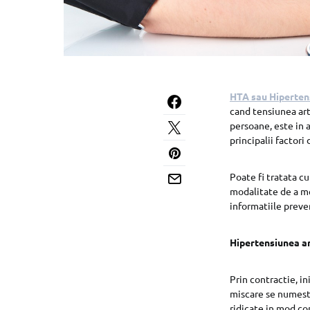
HTA sau Hiperten
cand tensiunea art
persoane, este in 
principalii factori
Poate fi tratata c
modalitate de a me
informatiile preve
Hipertensiunea ar
Prin contractie, i
miscare se numeste
ridicate in mod co