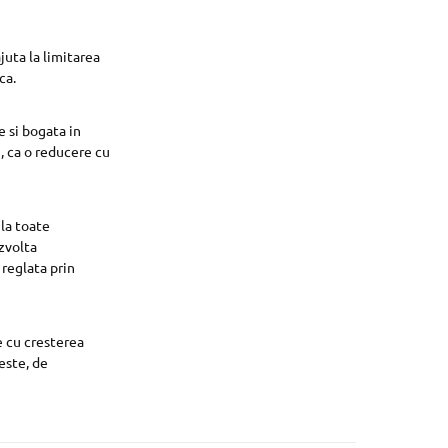
juta la limitarea
ca.
e si bogata in
, ca o reducere cu
la toate
zvolta
 reglata prin
te cu cresterea
este, de