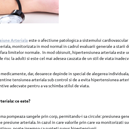
siune Arteriala
este o afectiune patologica a sistemului cardiovascular
eriala, monitorizata in mod normal in cadrul evaluarii generale a starii 
afara limitelor normale. In mod obisnuit, hipertensiunea arteriala este u
 de risc la adulti si este cel mai adesea cauzata de un stil de viata inadecv
u medicamente, dar, deoarece depinde in special de alegerea individuala
ntine tensiunea arteriala sub control si de a evita hipertensiunea arteri
ntive adecvate pentru a va schimba stilul de viata.
teriala: ce este?
nima pompeaza sangele prin corp, permitandu-i sa circule: presiunea gen
 presiune arteriala. In cazul in care valorile prin care va monitorizati s
ntinuu, poate insemna ca sunteti supus hipertensiunii.