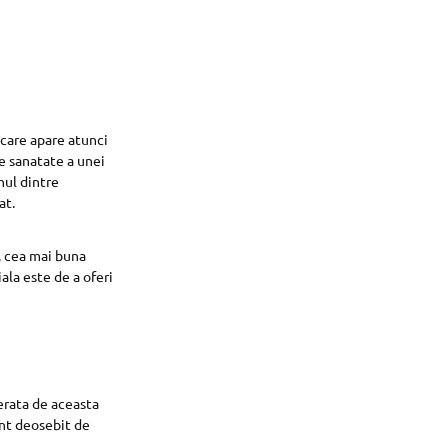
 care apare atunci
de sanatate a unei
nul dintre
at.
, cea mai buna
ala este de a oferi
erata de aceasta
unt deosebit de