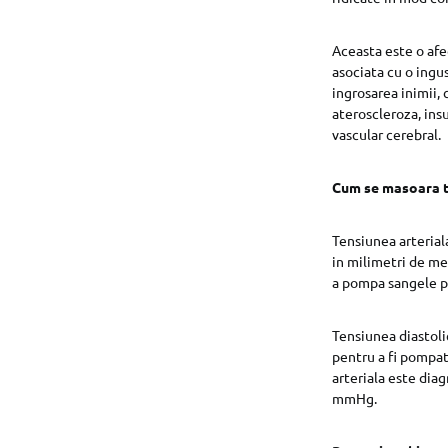
Aceasta este o afe
asociata cu o ingus
ingrosarea inimii, 
ateroscleroza, insu
vascular cerebral.
Cum se masoara t
Tensiunea arteriala
in milimetri de me
a pompa sangele p
Tensiunea diastoli
pentru a fi pompat
arteriala este dia
mmHg.