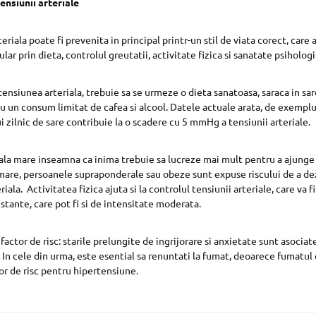
ensiunii arteriale
riala poate fi prevenita in principal printr-un stil de viata corect, care a
ular prin dieta, controlul greutatii, activitate fizica si sanatate psihologi
ensiunea arteriala, trebuie sa se urmeze o dieta sanatoasa, saraca in sar
cu un consum limitat de cafea si alcool. Datele actuale arata, de exemplu
i zilnic de sare contribuie la o scadere cu 5 mmHg a tensiunii arteriale.
la mare inseamna ca inima trebuie sa lucreze mai mult pentru a ajunge 
rmare, persoanele supraponderale sau obeze sunt expuse riscului de a de
iala. Activitatea fizica ajuta si la controlul tensiunii arteriale, care va fi
nstante, care pot fi si de intensitate moderata.
 factor de risc: starile prelungite de ingrijorare si anxietate sunt asocia
. In cele din urma, este esential sa renuntati la fumat, deoarece fumatul 
r de risc pentru hipertensiune.