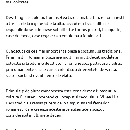
mai colorate.
De-a lungul secolelor, frumusetea traditionala a bluzei romanesti
a trecut de la o generatie la alta, lasand mici sate idilice si
raspandindu-se prin orase sub diferite forme: picturi, fotografie,
case de moda, case regale ca o emblema a feminitatii.
Cunoscuta ca cea mai importanta piesa a costumului traditional
feminin din Romania, bluza are mult mai mult decat modelele
colorate si broderiile detaliate. Ia romaneasca pastreaza traditia
prin ornamentele sale care evidentiaza diferentele de varsta,
statut social si evenimente de viata.
Primul tip de bluza romaneasca este considerat a fi nascut in
cultura Cucuteni incepand cu inceputul secolului al VI-lea i.Hr.
Desi traditia a ramas puternica in timp, numarul femeilor
romanesti care creeaza aceste arte autentice a scazut
considerabil in ultimele decenii.