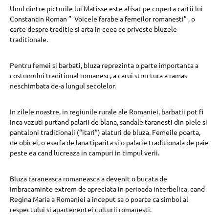
Unul dintre picturile lui Matisse este afisat pe coperta cartii lui
Constantin Roman ” Voicele farabe a femeilor romanesti” , o
carte despre traditie si arta in ceea ce priveste bluzele
traditionale.
Pentru femei si barbati, bluza reprezinta o parte importanta a
costumului traditional romanesc, a carui structura a ramas
neschimbata de-a lungul secolelor.
In zilele noastre, in regiunile rurale ale Romaniei, barbatii pot fi
inca vazuti purtand palarii de blana, sandale taranesti din piele si
pantaloni traditionali (“itari”) alaturi de bluza. Femeile poarta,
de obicei, o esarfa de lana tiparita si o palarie traditionala de paie
peste ea cand lucreaza in campuri in timpul verii.
Bluza taraneasca romaneasca a devenit o bucata de
imbracaminte extrem de apreciata in perioada interbelica, cand
Regina Maria a Romaniei a inceput sa o poarte ca simbol al
respectului si apartenentei culturii romanesti.