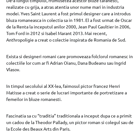
De-a lungul timpului, frumusetea acestor bluze taranesti,
realizate cu grija, a atras atentia unor nume mari in industria
modei. Yves Saint Laurent a fost primul designer care a introdus
bluza romaneasca in colectia sa in 1981. El a fost urmat de Oscar
de la Renta la inceputul anilor 2000, Jean Paul Gaultier in 2006,
Tom Ford in 2012 si Isabel Marant 2013. Mai recent,
Anthropoligie a creat o colectie inspirata de Romania de Sud.
Exista si designeri romani care promoveaza folclorul romanesc in
colectiile lor cum ar fi Adrian Oianu, Dana Budeanu sau Ingrid
Vlasov.
In timpul secolului al XX-lea, faimosul pictor francez Henri
Matisse a creat o serie de lucrari importante de portretizare a
femeilor in bluze romanesti.
Fascinatia sa cu “traditia” traditionala a inceput dupa ce a primit
un cadou de la Theodor Pallady, un pictor roman si colegul sau de
la Ecole des Beaux Arts din Paris.