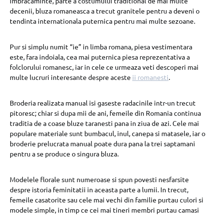
imbracaminte, parte a costumului traditional de mai multe
decenii, bluza romaneasca a trecut granitele pentru a deveni o
tendinta internationala puternica pentru mai multe sezoane.
Pur si simplu numit “ie” in limba romana, piesa vestimentara
este, fara indoiala, cea mai puternica piesa reprezentativa a
folclorului romanesc, iar in cele ce urmeaza veti descoperi mai
multe lucruri interesante despre aceste
ii romanesti
.
Broderia realizata manual isi gaseste radacinile intr-un trecut
pitoresc; chiar si dupa mii de ani, femeile din Romania continua
traditia de a coase bluze taranesti pana in ziua de azi. Cele mai
populare materiale sunt bumbacul, inul, canepa si matasele, iar o
broderie prelucrata manual poate dura pana la trei saptamani
pentru a se produce o singura bluza.
Modelele florale sunt numeroase si spun povesti nesfarsite
despre istoria feminitatii in aceasta parte a lumii. In trecut,
femeile casatorite sau cele mai vechi din familie purtau culori si
modele simple, in timp ce cei mai tineri membri purtau camasi