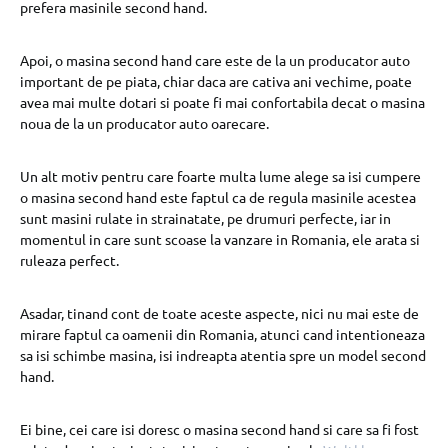
prefera masinile second hand.
Apoi, o masina second hand care este de la un producator auto
important de pe piata, chiar daca are cativa ani vechime, poate
avea mai multe dotari si poate fi mai confortabila decat o masina
noua de la un producator auto oarecare.
Un alt motiv pentru care foarte multa lume alege sa isi cumpere
o masina second hand este faptul ca de regula masinile acestea
sunt masini rulate in strainatate, pe drumuri perfecte, iar in
momentul in care sunt scoase la vanzare in Romania, ele arata si
ruleaza perfect.
Asadar, tinand cont de toate aceste aspecte, nici nu mai este de
mirare faptul ca oamenii din Romania, atunci cand intentioneaza
sa isi schimbe masina, isi indreapta atentia spre un model second
hand.
Ei bine, cei care isi doresc o masina second hand si care sa fi fost