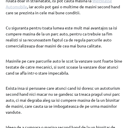
rulata doar in strainatate, isi pot cauta masina la
Weltklasse
Automobile
, iar acolo pot gasi o multime de masini second hand
care se prezinta in cele mai bune conditii.
Cu siguranta pentru toata lumea este mult mai avantajos sa isi
cumpere masina de la un parc auto, pentru ca trebuie sa fim
realisti si sa recunoastem faptul ca de regula parcurile auto
comercializeaza doar masini de cea mai buna calitate.
Masinile pe care parcurile auto le scot la vanzare sunt foarte bine
testate de catre mecanici, si sunt scoase la vanzare doar atunci
cand se afla intr-o stare impecabila.
Exista insa si persoane care atunci cand isi doresc un autoturism
second hand nici macar nu se gandesc sa treaca pragul unui parc
auto, ci mai degraba aleg sa isi cumpere masina de la un bisnitar
de masini, care cauta sa se imbogateasca de pe urma masinilor
vandute.
Ideea de a cumpara o masina second hand de la un bisnitar de