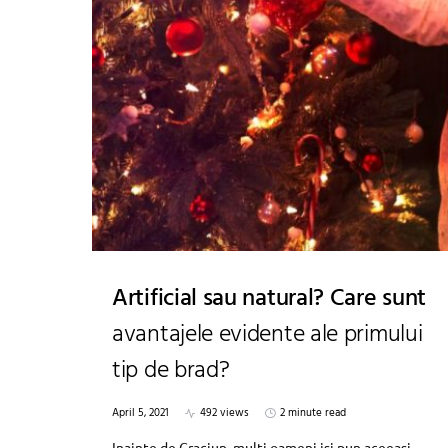
Artificial sau natural? Care sunt
avantajele evidente ale primului
tip de brad?
April 5, 2021
492 views
2 minute read
Inainte de Craciun, multi oameni isi pun aceeasi