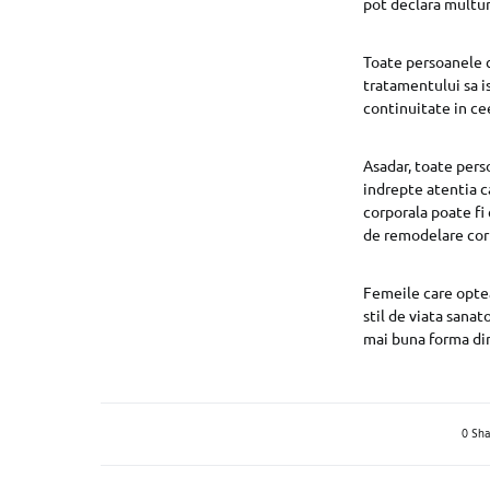
pot declara multum
Toate persoanele c
tratamentului sa i
continuitate in cee
Asadar, toate perso
indrepte atentia c
corporala poate fi
de remodelare cor
Femeile care optea
stil de viata sanat
mai buna forma din
0 Sha