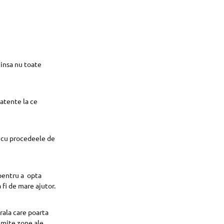
 insa nu toate
 atente la ce
i cu procedeele de
 pentru a opta
fi de mare ajutor.
rala care poarta
umite zone ale