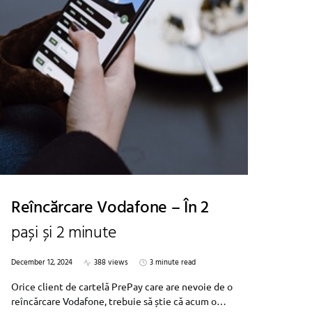
Reîncărcare Vodafone – În 2
pași și 2 minute
December 12, 2024
388 views
3 minute read
Orice client de cartelă PrePay care are nevoie de o
reîncărcare Vodafone, trebuie să știe că acum o…