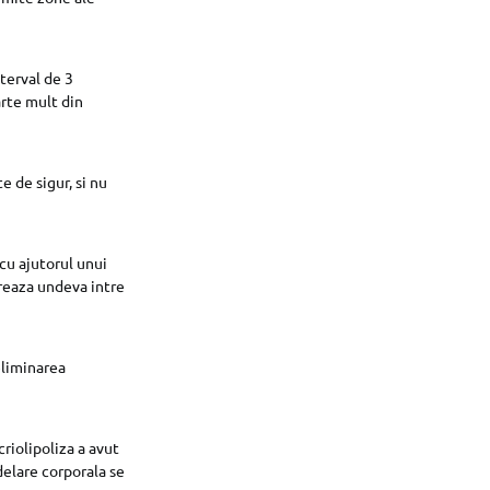
terval de 3
arte mult din
e de sigur, si nu
cu ajutorul unui
reaza undeva intre
eliminarea
riolipoliza a avut
elare corporala se