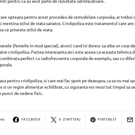
iti pentru ca au avut parte de rezultate satisfacatoare.
are opteaza pentru acest procedeu de remodelare corporala, ar trebui 
si mentina stilul de viata sanatos. Criolipoliza este tratamentul care are
a ce priveste stilul de viata.
anele (femeile in mod special), atunci cand isi doresc sa aiba un corp de i
atre criolipoliza. Partea interesanta aici este aceea ca aceasta tehnica
 combinata perfect cu radiofrecventa corporala de exemplu, sau cu difer
porala.
za pentru criolipoliza, si care mai fac sport pe deasupra, ca sa nu mai s
os si un regim alimentar echilibrat, cu siguranta vor reusi tot timpul sa 
 punct de vedere fizic.
res
FACEBOOK
X (TWITTER)
PINTEREST