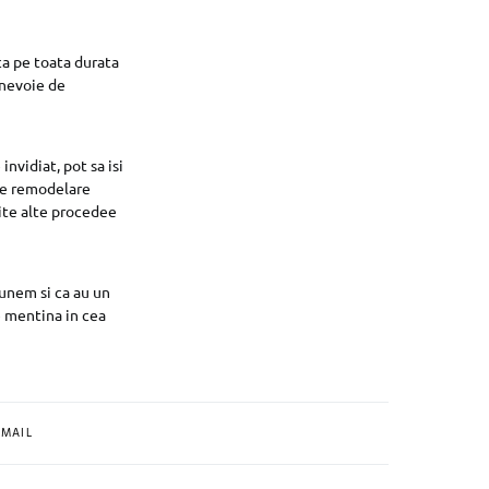
ca pe toata durata
 nevoie de
nvidiat, pot sa isi
 de remodelare
ite alte procedee
punem si ca au un
se mentina in cea
MAIL