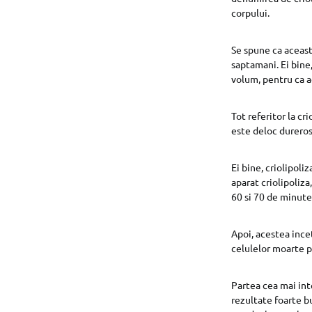
corpului.
Se spune ca aceast
saptamani. Ei bine
volum, pentru ca a
Tot referitor la cr
este deloc dureros
Ei bine, criolipol
aparat criolipoliz
60 si 70 de minute,
Apoi, acestea ince
celulelor moarte po
Partea cea mai int
rezultate foarte b