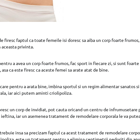
e firesc faptul ca toate femeile isi doresc sa aiba un corp foarte frumos,
 aceasta privinta.
entru a avea un corp foarte frumos, fac sport in fiecare zi, si sunt foarte
asa ca este firesc ca aceste femei sa arate atat de bine.
 care pentru a arata bine, imbina sportul si un regim alimentar sanatos s
a, iar aici putem aminti criolipoliza.
oresc un corp de invidiat, pot cauta oricand un centru de infrumusetare
a ieftina, iar un asemenea tratament de remodelare corporala le va putea 
 trebuie insa sa precizam faptul ca acest tratament de remodelare corpo
ipoliza, este un tratament pentru a elimina centimetrii nedoriti din an