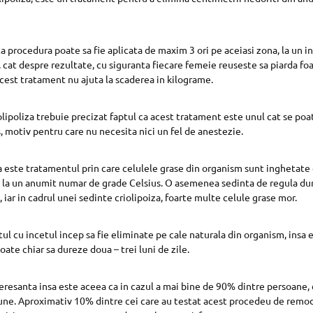
a procedura poate sa fie aplicata de maxim 3 ori pe aceiasi zona, la un in
, cat despre rezultate, cu siguranta fiecare femeie reuseste sa piarda fo
cest tratament nu ajuta la scaderea in kilograme.
iolipoliza trebuie precizat faptul ca acest tratament este unul cat se poat
, motiv pentru care nu necesita nici un fel de anestezie.
iza este tratamentul prin care celulele grase din organism sunt inghetate 
a, la un anumit numar de grade Celsius. O asemenea sedinta de regula du
 iar in cadrul unei sedinte criolipoiza, foarte multe celule grase mor.
tul cu incetul incep sa fie eliminate pe cale naturala din organism, insa 
ate chiar sa dureze doua – trei luni de zile.
eresanta insa este aceea ca in cazul a mai bine de 90% dintre persoane, c
une. Aproximativ 10% dintre cei care au testat acest procedeu de remod