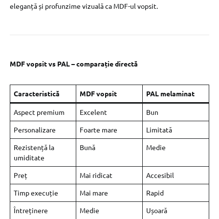
eleganță și profunzime vizuală ca MDF-ul vopsit.
MDF vopsit vs PAL – comparație directă
Caracteristică
MDF vopsit
PAL melaminat
Aspect premium
Excelent
Bun
Personalizare
Foarte mare
Limitată
Rezistență la
Bună
Medie
umiditate
Preț
Mai ridicat
Accesibil
Timp execuție
Mai mare
Rapid
Întreținere
Medie
Ușoară