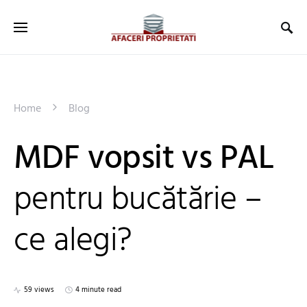
Home
Blog
MDF vopsit vs PAL
pentru bucătărie –
ce alegi?
59 views
4 minute read