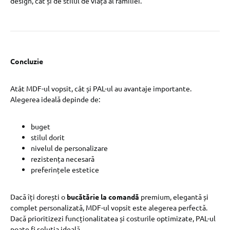
design, cât și de stilul de viață al familiei.
Concluzie
Atât MDF-ul vopsit, cât și PAL-ul au avantaje importante.
Alegerea ideală depinde de:
buget
stilul dorit
nivelul de personalizare
rezistența necesară
preferințele estetice
Dacă îți dorești o
bucătărie la comandă
premium, elegantă și
complet personalizată, MDF-ul vopsit este alegerea perfectă.
Dacă prioritizezi funcționalitatea și costurile optimizate, PAL-ul
poate fi soluția ideală.