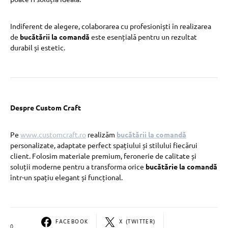
Indiferent de alegere, colaborarea cu profesioniști în realizarea
de
bucătării la comandă
este esențială pentru un rezultat
durabil și estetic.
Despre Custom Craft
Pe
www.customcraft.ro
realizăm
bucătării la comandă
personalizate, adaptate perfect spațiului și stilului fiecărui
client. Folosim materiale premium, feronerie de calitate și
soluții moderne pentru a transforma orice
bucătărie la comandă
într-un spațiu elegant și funcțional.
FACEBOOK
X (TWITTER)
0