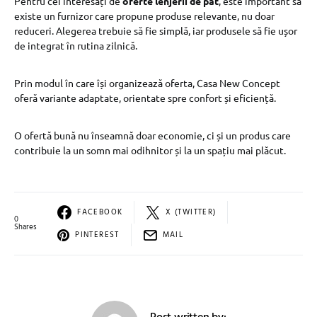
Pentru cei interesați de
oferte lenjerii de pat
, este important să
existe un furnizor care propune produse relevante, nu doar
reduceri. Alegerea trebuie să fie simplă, iar produsele să fie ușor
de integrat în rutina zilnică.
Prin modul în care își organizează oferta, Casa New Concept
oferă variante adaptate, orientate spre confort și eficiență.
O ofertă bună nu înseamnă doar economie, ci și un produs care
contribuie la un somn mai odihnitor și la un spațiu mai plăcut.
FACEBOOK
X (TWITTER)
0
Shares
PINTEREST
MAIL