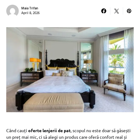
Maia Trifan
April 8, 2026
Când cauți
oferte lenjerii de pat
, scopul nu este doar să găsești
un preț mai mic, ci să alegi un produs care oferă confort real și