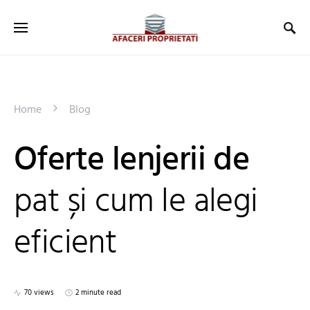
Home
Blog
Oferte lenjerii de
pat și cum le alegi
eficient
70 views
2 minute read