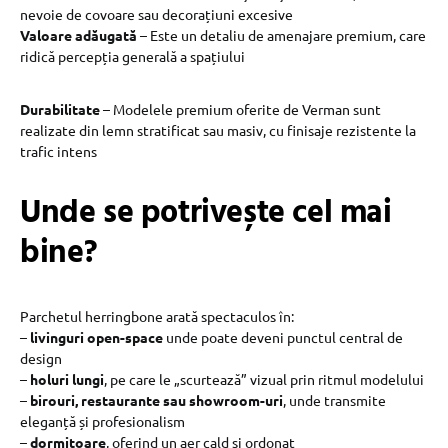
nevoie de covoare sau decorațiuni excesive
Valoare adăugată
– Este un detaliu de amenajare premium, care
ridică percepția generală a spațiului
Durabilitate
– Modelele premium oferite de Verman sunt
realizate din lemn stratificat sau masiv, cu finisaje rezistente la
trafic intens
Unde se potrivește cel mai
bine?
Parchetul herringbone arată spectaculos în:
–
livinguri open-space
unde poate deveni punctul central de
design
–
holuri lungi
, pe care le „scurtează” vizual prin ritmul modelului
–
birouri, restaurante sau showroom-uri
, unde transmite
eleganță și profesionalism
–
dormitoare
, oferind un aer cald și ordonat