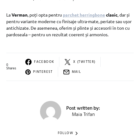
La
Verman
, poți opta pentru
parchet herringbone
clasic
, dar și
pentru variante moderne cu finisaje ultra-mate, periate sau ușor
antichizate. De asemenea, oferim și plinte și accesorii în ton cu
pardoseala – pentru un rezultat coerent și armonios.
FACEBOOK
X (TWITTER)
0
Shares
PINTEREST
MAIL
Post written by:
Maia Trifan
FOLLOW