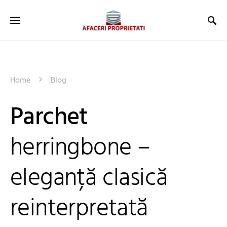
Home
Blog
Parchet
herringbone –
eleganță clasică
reinterpretată