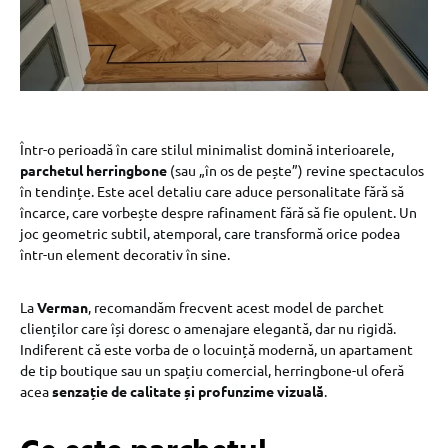
Într-o perioadă în care stilul minimalist domină interioarele,
parchetul herringbone
(sau „în os de pește”) revine spectaculos
în tendințe. Este acel detaliu care aduce personalitate fără să
încarce, care vorbește despre rafinament fără să fie opulent. Un
joc geometric subtil, atemporal, care transformă orice podea
într-un element decorativ în sine.
La
Verman
, recomandăm frecvent acest model de parchet
clienților care își doresc o amenajare elegantă, dar nu rigidă.
Indiferent că este vorba de o locuință modernă, un apartament
de tip boutique sau un spațiu comercial, herringbone-ul oferă
acea
senzație de calitate și profunzime vizuală
.