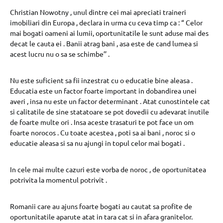
Christian Nowotny , unul dintre cei mai apreciati traineri
imobiliari din Europa , declara in urma cu ceva timp ca : “ Celor
mai bogati oameni ai lumii, oportunitatile le sunt aduse mai des
decat le cauta ei . Banii atrag bani , asa este de cand lumea si
acest lucru nu o sa se schimbe’’ .
Nu este suficient sa fii inzestrat cu o educatie bine aleasa .
Educatia este un factor foarte important in dobandirea unei
averi , insa nu este un factor determinant . Atat cunostintele cat
si calitatile de sine statatoare se pot dovedii cu adevarat inutile
de foarte multe ori . Insa aceste trasaturi te pot face un om
foarte norocos . Cu toate acestea , poti sa ai bani , noroc si o
educatie aleasa si sa nu ajungi in topul celor mai bogati .
In cele mai multe cazuri este vorba de noroc , de oportunitatea
potrivita la momentul potrivit .
Romanii care au ajuns foarte bogati au cautat sa profite de
oportunitatile aparute atat in tara cat si in afara granitelor.