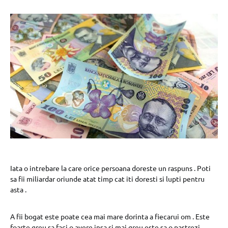
Iata o intrebare la care orice persoana doreste un raspuns . Poti
sa fii miliardar oriunde atat timp cat iti doresti si lupti pentru
asta .
A fii bogat este poate cea mai mare dorinta a fiecarui om . Este
foarte greu sa faci o avere insa si mai greu este sa o pastrezi .