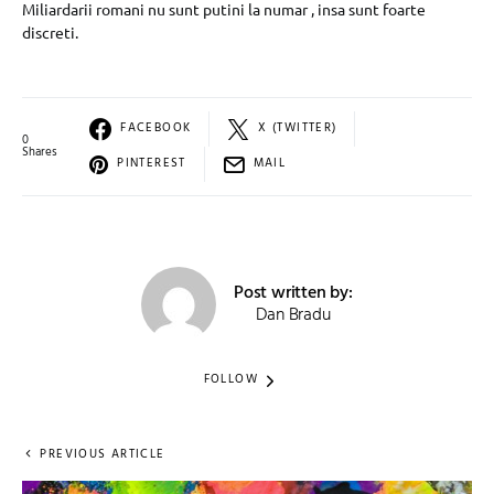
Miliardarii romani nu sunt putini la numar , insa sunt foarte
discreti.
FACEBOOK
X (TWITTER)
0
Shares
PINTEREST
MAIL
Post written by:
Dan Bradu
FOLLOW
PREVIOUS ARTICLE