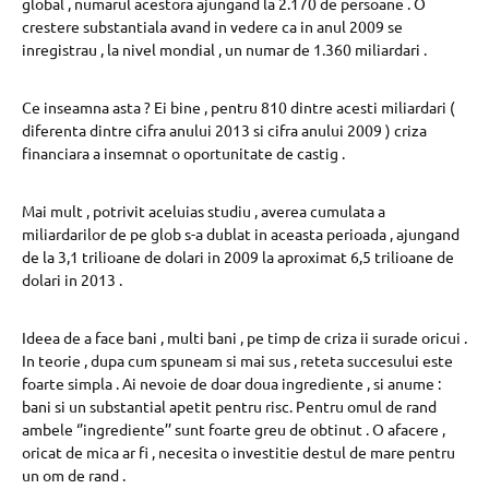
global , numarul acestora ajungand la 2.170 de persoane . O
crestere substantiala avand in vedere ca in anul 2009 se
inregistrau , la nivel mondial , un numar de 1.360 miliardari .
Ce inseamna asta ? Ei bine , pentru 810 dintre acesti miliardari (
diferenta dintre cifra anului 2013 si cifra anului 2009 ) criza
financiara a insemnat o oportunitate de castig .
Mai mult , potrivit aceluias studiu , averea cumulata a
miliardarilor de pe glob s-a dublat in aceasta perioada , ajungand
de la 3,1 trilioane de dolari in 2009 la aproximat 6,5 trilioane de
dolari in 2013 .
Ideea de a face bani , multi bani , pe timp de criza ii surade oricui .
In teorie , dupa cum spuneam si mai sus , reteta succesului este
foarte simpla . Ai nevoie de doar doua ingrediente , si anume :
bani si un substantial apetit pentru risc. Pentru omul de rand
ambele ‘’ingrediente’’ sunt foarte greu de obtinut . O afacere ,
oricat de mica ar fi , necesita o investitie destul de mare pentru
un om de rand .