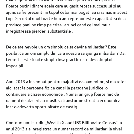
Foarte putini dintre aceia care au gasit reteta succesului si au
ajuns sa fie prezenti in topul celor mai bogati au si ramas in acest
top . Secretul unui foarte bun antreprenor este capacitatea de a
produce bani pe timp pe criza , atunci cand cei mai multi
inregistreaza pierderi substantiale .
De ce are nevoie un om simplu ca sa devina miliardar ? Este
posibil ca un om simplu din tara noastra sa ajunga miliardar ? Da ,
teoretic este foarte simplu insa practic este de-a dreptul
imposibil .
Anul 2013 a insemnat pentru majoritatea oamenilor , si ma refer
aici atat la persoane fizice cat si la persoane juridice, o
continuare a crizei economice . Numai un grup foarte mic de
oameni de afaceri au reusit sa transforme situatia economica
intr-o adevarta oportunitate de castig .
Conform unui studiu ,,Wealth-X and UBS Billionaire Census’’ in
anul 2013 s-a inregistrat un numar record de miliardari la nivel