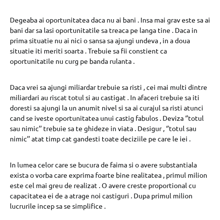
Degeaba ai oportunitatea daca nu ai bani . Insa mai grav este sa ai
bani dar sa lasi oportunitatile sa treaca pe langa tine . Daca in
prima situatie nu ai nici o sansa sa ajungi undeva , in a doua
situatie iti meriti soarta . Trebuie sa fii constient ca
oportunitatile nu curg pe banda rulanta .
Daca vrei sa ajungi miliardar trebuie sa risti , cei mai multi dintre
miliardari au riscat totul si au castigat . In afaceri trebuie sa iti
doresti sa ajungi la un anumit nivel si sa ai curajul sa risti atunci
cand se iveste oportunitatea unui castig fabulos . Deviza ‘’totul
sau nimic’’ trebuie sa te ghideze in viata . Desigur , ‘’totul sau
nimic’’ atat timp cat gandesti toate deciziile pe care le iei .
In lumea celor care se bucura de faima si o avere substantiala
exista o vorba care exprima foarte bine realitatea , primul milion
este cel mai greu de realizat . O avere creste proportional cu
capacitatea ei de a atrage noi castiguri . Dupa primul milion
lucrurile incep sa se simplifice .