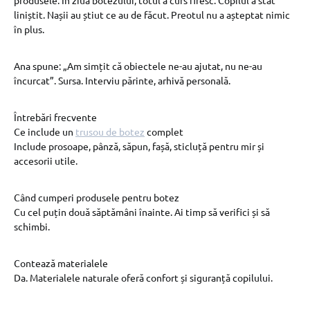
liniștit. Nașii au știut ce au de făcut. Preotul nu a așteptat nimic
în plus.
Ana spune: „Am simțit că obiectele ne-au ajutat, nu ne-au
încurcat”. Sursa. Interviu părinte, arhivă personală.
Întrebări frecvente
Ce include un
trusou de botez
complet
Include prosoape, pânză, săpun, fașă, sticluță pentru mir și
accesorii utile.
Când cumperi produsele pentru botez
Cu cel puțin două săptămâni înainte. Ai timp să verifici și să
schimbi.
Contează materialele
Da. Materialele naturale oferă confort și siguranță copilului.