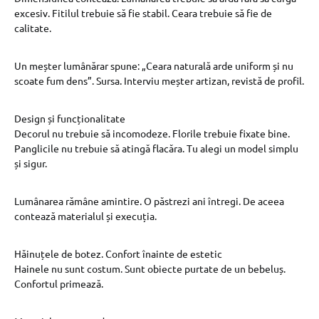
excesiv. Fitilul trebuie să fie stabil. Ceara trebuie să fie de
calitate.
Un meșter lumânărar spune: „Ceara naturală arde uniform și nu
scoate fum dens”. Sursa. Interviu meșter artizan, revistă de profil.
Design și funcționalitate
Decorul nu trebuie să incomodeze. Florile trebuie fixate bine.
Panglicile nu trebuie să atingă flacăra. Tu alegi un model simplu
și sigur.
Lumânarea rămâne amintire. O păstrezi ani întregi. De aceea
contează materialul și execuția.
Hăinuțele de botez. Confort înainte de estetic
Hainele nu sunt costum. Sunt obiecte purtate de un bebeluș.
Confortul primează.