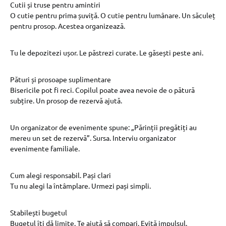
Cutii și truse pentru amintiri
O cutie pentru prima șuviță. O cutie pentru lumânare. Un săculeț
pentru prosop. Acestea organizează.
Tu le depozitezi ușor. Le păstrezi curate. Le găsești peste ani.
Pături și prosoape suplimentare
Bisericile pot fi reci. Copilul poate avea nevoie de o pătură
subțire. Un prosop de rezervă ajută.
Un organizator de evenimente spune: „Părinții pregătiți au
mereu un set de rezervă”. Sursa. Interviu organizator
evenimente familiale.
Cum alegi responsabil. Pași clari
Tu nu alegi la întâmplare. Urmezi pași simpli.
Stabilești bugetul
Bugetul îți dă limite. Te ajută să compari. Evită impulsul.