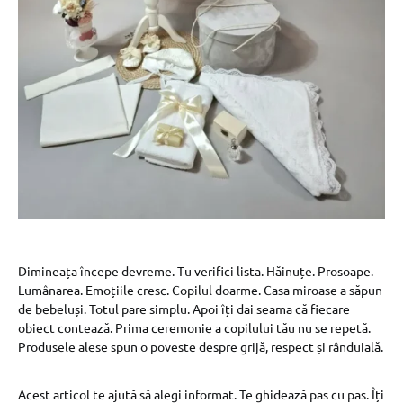
Dimineața începe devreme. Tu verifici lista. Hăinuțe. Prosoape.
Lumânarea. Emoțiile cresc. Copilul doarme. Casa miroase a săpun
de bebeluși. Totul pare simplu. Apoi îți dai seama că fiecare
obiect contează. Prima ceremonie a copilului tău nu se repetă.
Produsele alese spun o poveste despre grijă, respect și rânduială.
Acest articol te ajută să alegi informat. Te ghidează pas cu pas. Îți