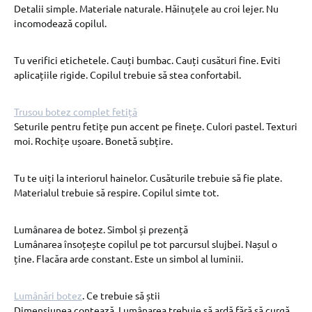
Detalii simple. Materiale naturale. Hăinuțele au croi lejer. Nu
incomodează copilul.
Tu verifici etichetele. Cauți bumbac. Cauți cusături fine. Eviti
aplicațiile rigide. Copilul trebuie să stea confortabil.
Trusou botez complet fetiță
Seturile pentru fetițe pun accent pe finețe. Culori pastel. Texturi
moi. Rochițe ușoare. Bonetă subțire.
Tu te uiți la interiorul hainelor. Cusăturile trebuie să fie plate.
Materialul trebuie să respire. Copilul simte tot.
Lumânarea de botez. Simbol și prezență
Lumânarea însoțește copilul pe tot parcursul slujbei. Nașul o
ține. Flacăra arde constant. Este un simbol al luminii.
Lumânări botez
. Ce trebuie să știi
Dimensiunea contează. Lumânarea trebuie să ardă fără să curgă