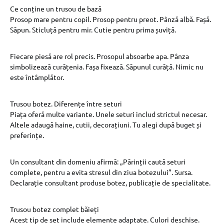
Ce conține un trusou de bază
Prosop mare pentru copil. Prosop pentru preot. Pânză albă. Fașă.
Săpun. Sticluță pentru mir. Cutie pentru prima șuviță.
Fiecare piesă are rol precis. Prosopul absoarbe apa. Pânza
simbolizează curățenia. Fașa fixează. Săpunul curăță. Nimic nu
este întâmplător.
Trusou botez. Diferențe între seturi
Piața oferă multe variante. Unele seturi includ strictul necesar.
Altele adaugă haine, cutii, decorațiuni. Tu alegi după buget și
preferințe.
Un consultant din domeniu afirmă: „Părinții caută seturi
complete, pentru a evita stresul din ziua botezului”. Sursa.
Declarație consultant produse botez, publicație de specialitate.
Trusou botez complet băieți
Acest tip de set include elemente adaptate. Culori deschise.