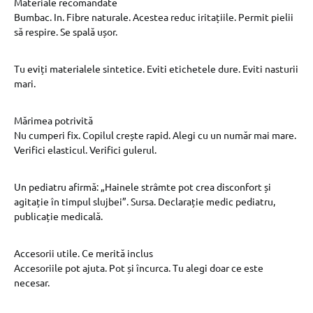
Materiale recomandate
Bumbac. In. Fibre naturale. Acestea reduc iritațiile. Permit pielii
să respire. Se spală ușor.
Tu eviți materialele sintetice. Eviti etichetele dure. Eviti nasturii
mari.
Mărimea potrivită
Nu cumperi fix. Copilul crește rapid. Alegi cu un număr mai mare.
Verifici elasticul. Verifici gulerul.
Un pediatru afirmă: „Hainele strâmte pot crea disconfort și
agitație în timpul slujbei”. Sursa. Declarație medic pediatru,
publicație medicală.
Accesorii utile. Ce merită inclus
Accesoriile pot ajuta. Pot și încurca. Tu alegi doar ce este
necesar.