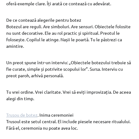
oferă exemple clare. Îți arată ce contează cu adevărat.
De ce contează alegerile pentru botez
Botezul are reguli. Are simboluri. Are sensuri. Obiectele folosite
nu sunt decorative. Ele au rol practic și spiritual. Preotul le
folosește. Copilul le atinge. Nașii le poartă. Tu le păstrezi ca
amintire.
Un preot spune într-un interviu: „Obiectele botezului trebuie să
fie curate, simple și potrivite scopului lor”. Sursa. Interviu cu
preot paroh, arhivă personală.
Tu vrei ordine. Vrei claritate. Vrei să eviți improvizația. De aceea
alegi din timp.
Trusou de botez
. Inima ceremoniei
Trusoul este setul central. El include piesele necesare ritualului.
Fără el, ceremonia nu poate avea loc.