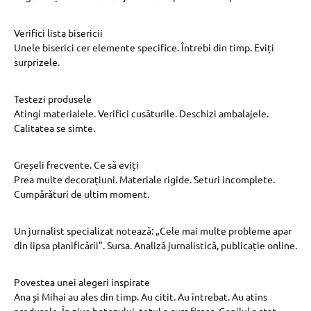
Verifici lista bisericii
Unele biserici cer elemente specifice. Întrebi din timp. Eviți
surprizele.
Testezi produsele
Atingi materialele. Verifici cusăturile. Deschizi ambalajele.
Calitatea se simte.
Greșeli frecvente. Ce să eviți
Prea multe decorațiuni. Materiale rigide. Seturi incomplete.
Cumpărături de ultim moment.
Un jurnalist specializat notează: „Cele mai multe probleme apar
din lipsa planificării”. Sursa. Analiză jurnalistică, publicație online.
Povestea unei alegeri inspirate
Ana și Mihai au ales din timp. Au citit. Au întrebat. Au atins
produsele. În ziua botezului, totul a curs firesc. Copilul a stat