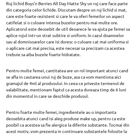
Ruj lichid Boys’n Berries All Day Matte Shy un ruj care face parte
din categoria celor lichide. Discutam despre un ruj lichid si mat,
care este foarte rezistent si care le va oferi femeilor un aspect
catifelat si o culoare intensa buzelor pentru mai multe ore.
Aplicatorul este deosebit de util deoarece le va ajuta pe femei sa
aplice rujul intr-un strat subtire si uniform. In cazul doamnelor
sau al domnisoarelor care isi doresc o culoare cat mai uniforma si
o aplicare cat mai precisa, este necesar sa precizam ca acestea
trebuie sa aiba buzele foarte hidratate.
Pentru multe femei, cantitatea are un rol important atunci cand
se afla in cautarea unui ruj de buze, asa ca vom mentiona aici
gramajul de 4ml al produsului. In ceea ce priveste termenul de
valabilitate, mentionam faptul ca acesta dureaza timp de 6 luni
din momentul in care se deschide produsul.
Pentru foarte multe femei, ingredientele au o importanta
deosebita atunci cand isi aleg produse make up, pentru ca este
posibil ca acestea sa fie alergice la diferite substante. Tocmai din
acest motiv, vom prezenta in continuare substantele folosite la