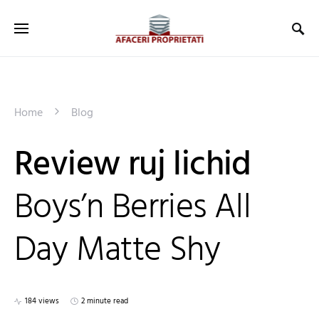
Home
Blog
Review ruj lichid
Boys’n Berries All
Day Matte Shy
184 views
2 minute read