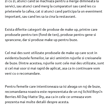
zi cu zi, atunci cand se machiaza pentru a merge dimineata la
servici, sau atunci cand merg la cumparaturi sau cand ies cu
prietenele la cafea, cat si atunci cand participa la un eveniment
important, sau cand ies sa ia cina la restaurant.
Exista diferite categorii de produse de make up, printre care
produsele pentru ten (fond de ten), produse pentru gene si
sprancene, dar si produse make up pentru buze.
Cel mai des sunt utilizate produsele de make up care scot in
evidenta buzele femeilor, iar aici amintim rujurile si creioanele
de buze. Dintre acestea, rujurile sunt cele mai des utilizate, sunt
si cel mai usor si mai rapid de aplicat, asa ca in continuare vom
veni cu o recomandare.
Pentru femeile care intentioneaza sa isi aleaga un ruj de buze,
recomandarea noastra este reprezentata de un ruj lichid Boys’n
Berries All Day Matte Shy, asa ca in cele ce urmeaza vom
prezenta mai multe detalii despre acesta.