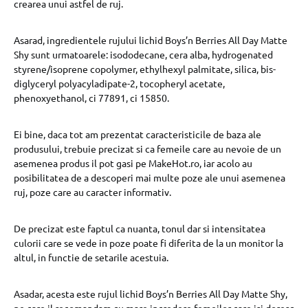
crearea unui astfel de ruj.
Asarad, ingredientele rujului lichid Boys’n Berries All Day Matte
Shy sunt urmatoarele: isododecane, cera alba, hydrogenated
styrene/isoprene copolymer, ethylhexyl palmitate, silica, bis-
diglyceryl polyacyladipate-2, tocopheryl acetate,
phenoxyethanol, ci 77891, ci 15850.
Ei bine, daca tot am prezentat caracteristicile de baza ale
produsului, trebuie precizat si ca femeile care au nevoie de un
asemenea produs il pot gasi pe MakeHot.ro, iar acolo au
posibilitatea de a descoperi mai multe poze ale unui asemenea
ruj, poze care au caracter informativ.
De precizat este faptul ca nuanta, tonul dar si intensitatea
culorii care se vede in poze poate fi diferita de la un monitor la
altul, in functie de setarile acestuia.
Asadar, acesta este rujul lichid Boys’n Berries All Day Matte Shy,
pe care il recomandam cu mare incredere femeilor care isi doresc