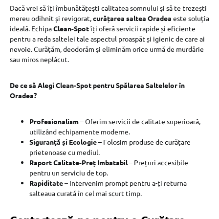
Dacă vrei să îți îmbunătățești calitatea somnului și să te trezești
mereu odihnit și revigorat,
curățarea saltea Oradea
este soluția
ideală. Echipa
Clean-Spot
îți oferă servicii rapide și eficiente
pentru a reda saltelei tale aspectul proaspăt și igienic de care ai
nevoie. Curățăm, deodorăm și eliminăm orice urmă de murdărie
sau miros neplăcut.
De ce să Alegi Clean-Spot pentru Spălarea Saltelelor în
Oradea?
Profesionalism
– Oferim servicii de calitate superioară,
utilizând echipamente moderne.
Siguranță și Ecologie
– Folosim produse de curățare
prietenoase cu mediul.
Raport Calitate-Preț Imbatabil
– Prețuri accesibile
pentru un serviciu de top.
Rapiditate
– Intervenim prompt pentru a-ți returna
salteaua curată în cel mai scurt timp.