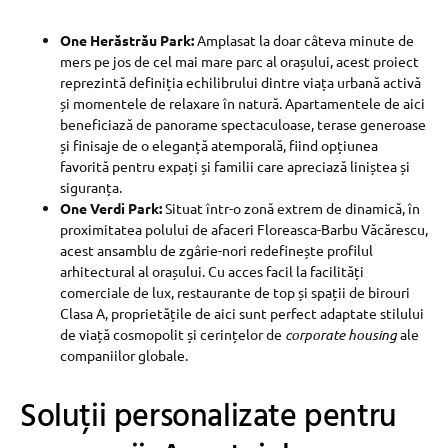
One Herăstrău Park:
Amplasat la doar câteva minute de
mers pe jos de cel mai mare parc al orașului, acest proiect
reprezintă definiția echilibrului dintre viața urbană activă
și momentele de relaxare în natură. Apartamentele de aici
beneficiază de panorame spectaculoase, terase generoase
și finisaje de o eleganță atemporală, fiind opțiunea
favorită pentru expați și familii care apreciază liniștea și
siguranța.
One Verdi Park:
Situat într-o zonă extrem de dinamică, în
proximitatea polului de afaceri Floreasca-Barbu Văcărescu,
acest ansamblu de zgârie-nori redefinește profilul
arhitectural al orașului. Cu acces facil la facilități
comerciale de lux, restaurante de top și spații de birouri
Clasa A, proprietățile de aici sunt perfect adaptate stilului
de viață cosmopolit și cerințelor de
corporate housing
ale
companiilor globale.
Soluții personalizate pentru