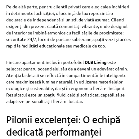
Pe de altă parte, pentru clienții privați care aleg calea închirierii
în detrimentul achiziției, o locuință de lux reprezintă o
declarație de independență și un stil de viață asumat. Clienții
exigenți din prezent caută comunități vibrante, unde designul
de interior se îmbină armonios cu facilitățile de proximitate:
securitate 24/7, locuri de parcare subterane, spații verzi și acces
rapid la facilități educaționale sau medicale de top.
Fiecare apartament inclus în portofoliul
DLB Living
este
selectat pentru potențialul său de a deveni un adevărat cămin.
Atenția la detalii se reflectă în compartimentările inteligente
care maximizează lumina naturală, în utilizarea materialelor
ecologice și sustenabile, dar și în ergonomia fiecărei încăperi.
Rezultatul este un spațiu fluid, cald și sofisticat, capabil să se
adapteze personalității fiecărui locatar.
Pilonii excelenței: O echipă
dedicată performanței