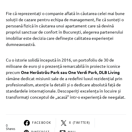
Fie că reprezentați o companie aflată în căutarea celei mai bune
soluții de cazare pentru echipa de management, fie că sunteți o
persoană fizică în căutarea unui apartament care să devină
propriul sanctuar de confort în București, alegerea partenerului
imobiliar este decizia care definește calitatea experienței
dumneavoastră.
Cu o istorie solidă începută în 2016, un portofoliu de 30 de
milioane de euro și o prezență remarcabilă în proiecte iconice
precum
One Herăstrău Park sau One Verdi Park, DLB Living
rămâne dedicat misiunii sale de a redefini luxul rezidențial prin
profesionalism, atenție la detalii și o dedicare absolută față de
standardele internaționale. Descoperiți excelența în locuire și
transformați conceptul de „acasă” într-o experiență de neegalat.
FACEBOOK
X (TWITTER)
0
Shares