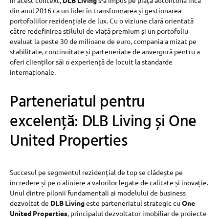
În acest context,
DLB Living
s-a impus pe piața autohtonă încă
din anul 2016 ca un lider în transformarea și gestionarea
portofoliilor rezidențiale de lux. Cu o viziune clară orientată
către redefinirea stilului de viață premium și un portofoliu
evaluat la peste 30 de milioane de euro, compania a mizat pe
stabilitate, continuitate și parteneriate de anvergură pentru a
oferi clienților săi o experiență de locuit la standarde
internaționale.
Parteneriatul pentru
excelență: DLB Living și One
United Properties
Succesul pe segmentul rezidențial de top se clădește pe
încredere și pe o aliniere a valorilor legate de calitate și inovație.
Unul dintre pilonii fundamentali ai modelului de business
dezvoltat de
DLB Living
este parteneriatul strategic cu
One
United Properties
, principalul dezvoltator imobiliar de proiecte