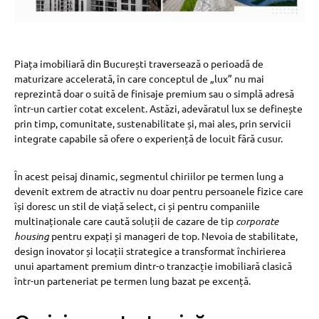
Piața imobiliară din București traversează o perioadă de
maturizare accelerată, în care conceptul de „lux” nu mai
reprezintă doar o suită de finisaje premium sau o simplă adresă
într-un cartier cotat excelent. Astăzi, adevăratul lux se definește
prin timp, comunitate, sustenabilitate și, mai ales, prin servicii
integrate capabile să ofere o experiență de locuit fără cusur.
În acest peisaj dinamic, segmentul chiriilor pe termen lung a
devenit extrem de atractiv nu doar pentru persoanele fizice care
își doresc un stil de viață select, ci și pentru companiile
multinaționale care caută soluții de cazare de tip
corporate
housing
pentru expați și manageri de top. Nevoia de stabilitate,
design inovator și locații strategice a transformat închirierea
unui apartament premium dintr-o tranzacție imobiliară clasică
într-un parteneriat pe termen lung bazat pe excență.