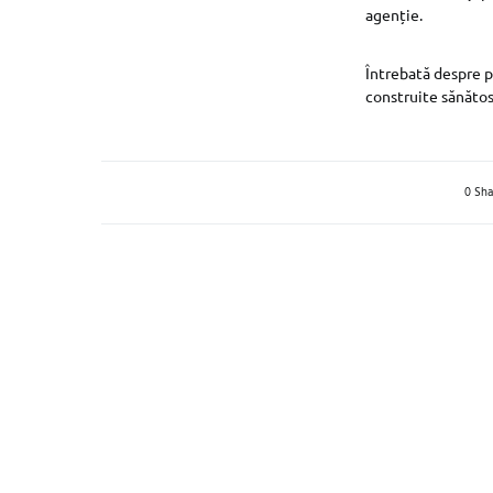
agenție.
Întrebată despre p
construite sănătos
0 Sha