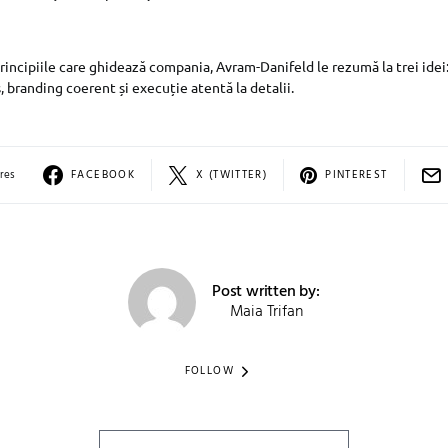
rincipiile care ghidează compania, Avram-Danifeld le rezumă la trei idei
, branding coerent și execuție atentă la detalii.
res
FACEBOOK
X (TWITTER)
PINTEREST
Post written by:
Maia Trifan
FOLLOW