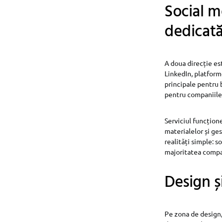
Social m
dedicat
A doua direcție es
LinkedIn, platforme
principale pentru 
pentru companiile 
Serviciul funcțion
materialelor și ge
realități simple: 
majoritatea compani
Design ș
Pe zona de design,