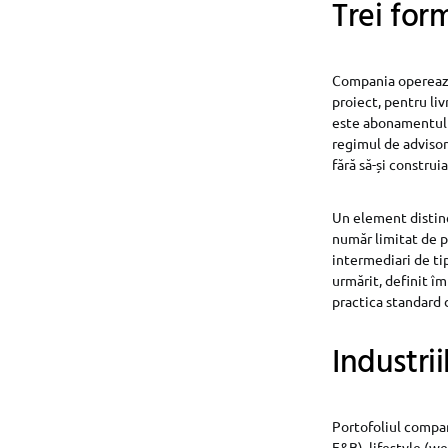
Trei for
Compania operează 
proiect, pentru liv
este abonamentul l
regimul de advisor
fără să-și construi
Un element distinc
număr limitat de pr
intermediari de ti
urmărit, definit îm
practica standard d
Industrii
Portofoliul compan
F&B), lifestyle (we