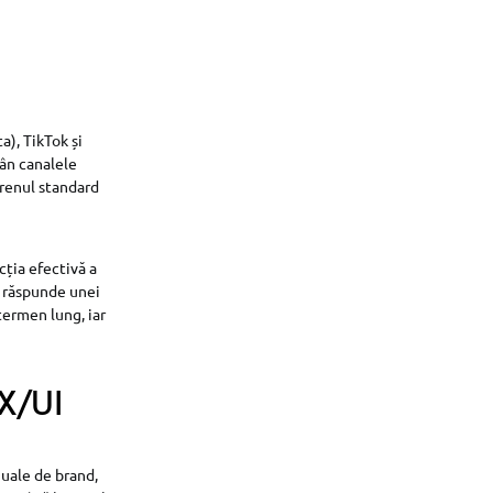
), TikTok și
mân canalele
erenul standard
cția efectivă a
, răspunde unei
termen lung, iar
UX/UI
nuale de brand,