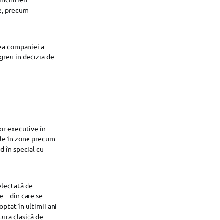
le, precum
rea companiei a
 greu în decizia de
or executive în
ale în zone precum
d în special cu
electată de
e – din care se
optat în ultimii ani
tura clasică de