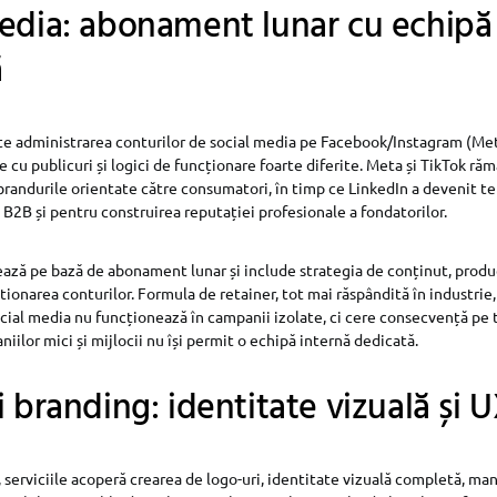
edia: abonament lunar cu echipă
ă
te administrarea conturilor de social media pe Facebook/Instagram (Meta
 cu publicuri și logici de funcționare foarte diferite. Meta și TikTok ră
brandurile orientate către consumatori, în timp ce LinkedIn a devenit t
B2B și pentru construirea reputației profesionale a fondatorilor.
ează pe bază de abonament lunar și include strategia de conținut, produ
stionarea conturilor. Formula de retainer, tot mai răspândită în industrie
social media nu funcționează în campanii izolate, ci cere consecvență pe 
ilor mici și mijlocii nu își permit o echipă internă dedicată.
i branding: identitate vizuală și 
 serviciile acoperă crearea de logo-uri, identitate vizuală completă, ma