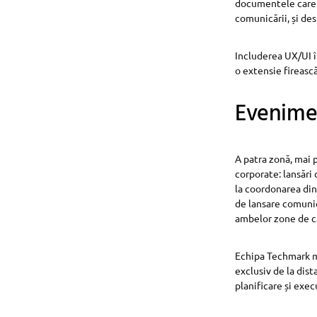
documentele care st
comunicării, și des
Includerea UX/UI î
o extensie fireasc
Evenime
A patra zonă, mai 
corporate: lansări 
la coordonarea din
de lansare comunic
ambelor zone de că
Echipa Techmark me
exclusiv de la dis
planificare și exec