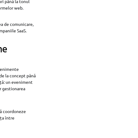
ri până la tonul
formelor web.
cea de comunicare,
ompaniile SaaS.
ne
evenimente
e de la concept până
nță: un eveniment
ar gestionarea
 să coordoneze
ța între