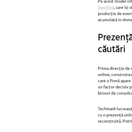
Pe acest model in
Danifeld
, care își
producție de eveni
acumulată în dome
Prezență 
căutări
Prima direcție de 
online, construire
care o firmă apare 
un factor decisiv p
birouri de consult
Techmark lucrează î
cu o prezență onlin
reconstruită. Potri