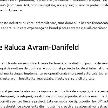
SaaS (companii B2B, produse digitale, scaleup-uri) și servicii profesiona
eniul financiar.
este industrii nu este întâmplătoare, sunt domeniile în care fondatoa
 carierei și în care experiența de brand și prezentarea vizuală cântăresc
e Raluca Avram-Danifeld
eld, fondatoarea și directoarea Techmark, vine dintr-un parcurs de seni
ng și dezvoltare de business. A coordonat proiecte locale și internațion
d, marketingul, implementarea operațională și prezența digitală, lucrân
reștere din hospitality, real estate, lifestyle și servicii digitale.
onal pe care l-a ales nu presupune o echipă fixă de angajați, ci o rețea s
, designeri, developeri, creatori de conținut și producători de eveniment
rivită pentru fiecare proiect. Este un model de tip „studio flexibil”, ad
ofesioniști cu experiență din industriile creative, ca alternativă la struc