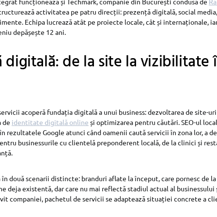
tegrat funcționează și Techmark, companie din București condusă de
Ra
 structurează activitatea pe patru direcții: prezență digitală, social media
mente. Echipa lucrează atât pe proiecte locale, cât și internaționale, ia
niu depășește 12 ani.
digitală: de la site la vizibilitate 
servicii acoperă fundația digitală a unui business: dezvoltarea de site-u
a de
identitate digitală online
și optimizarea pentru căutări. SEO-ul loc
în rezultatele Google atunci când oamenii caută servicii în zona lor, a de
entru businessurile cu clientelă preponderent locală, de la clinici și res
anță.
n două scenarii distincte: branduri aflate la început, care pornesc de la
e deja existentă, dar care nu mai reflectă stadiul actual al businessului 
vit companiei, pachetul de servicii se adaptează situației concrete a clie