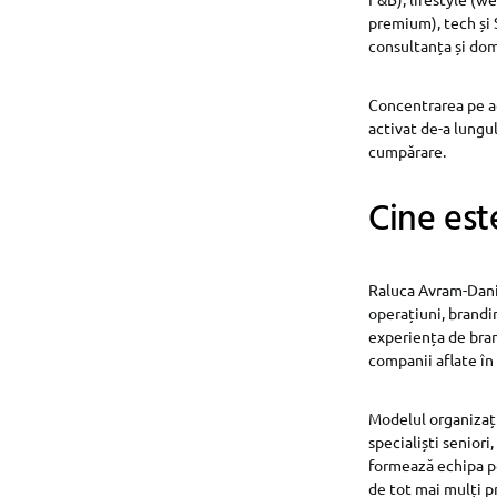
premium), tech și 
consultanța și dom
Concentrarea pe ac
activat de-a lungul
cumpărare.
Cine est
Raluca Avram-Danif
operațiuni, brandi
experiența de bran
companii aflate în c
Modelul organizați
specialiști seniori
formează echipa pot
de tot mai mulți pr