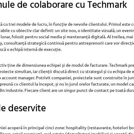
mule de colaborare cu Techmark
cu trei modele de lucru, în funcție de nevoile clientului. Primul este c
rabile cu obiectiv clar definit: un site nou, o identitate vizuală, un even
unar, folosit pentru social media și mentenanță digitală. Al treilea, ma
y, consultanță strategică continuă pentru antreprenorii care vor direcț
ască o echipă internă de execuție.
tiv ține de dimensiunea echipei și de modul de facturare. Techmark pre
oiecte simultan, iar clienții discută direct cu strategul și cu echipa de 
p account manager. Potrivit companiei, proiectele sunt construite în jur
preună cu clientul la început, și nu în jurul orelor facturate, un model c
in industrie. Fiecare client are un singur punct de contact pe toată dura
le deservite
iei acoperă în principal cinci zone: hospitality (restaurante, hoteluri 
llness, retail premium), real estate (dezvoltatori imobiliari și agenții de 