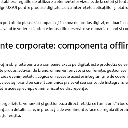
abilesc regulile de utilizare a elementelor vizuale, de la culori și fontu
ign UX/UI pentru produse digitale, adică interfețele aplicațiilor și plat
n portofoliu plasează compania și în zona de produs digital, nu doar în 
ă având în vedere că printre industriile deservite se numără tech-ul și c
nte corporate: componenta offli
puțin obișnuită pentru o companie axată pe digital, este producția de 
de produs, activări de brand, dinner-uri private și conferințe, gestionat
 ziua evenimentului. Logica din spatele acestei integrări ține de coere
ă același brand pe care îl comunică și site-ul sau contul de Instagram, i
tre aceeași echipă elimină riscul de discrepanțe.
rge fizic la venue-uri și gestionează direct relația cu furnizorii, în loc
tanță, un detaliu care, în producția de evenimente, face de regulă diferen
uție reușită.