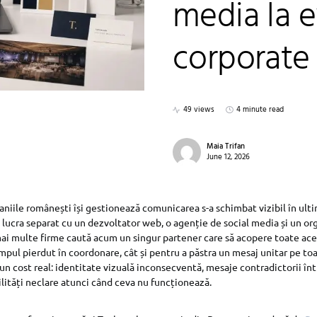
media la 
corporate
49 views
4 minute read
Maia Trifan
June 12, 2026
aniile românești își gestionează comunicarea s-a schimbat vizibil în ultim
 lucra separat cu un dezvoltator web, o agenție de social media și un or
i multe firme caută acum un singur partener care să acopere toate ace
mpul pierdut în coordonare, cât și pentru a păstra un mesaj unitar pe toa
n cost real: identitate vizuală inconsecventă, mesaje contradictorii într
ilități neclare atunci când ceva nu funcționează.