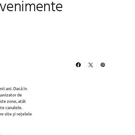
evenimente
ii ani. Dacă în
ganizator de
ste zone, atât
te canalele.
e site și rețelele