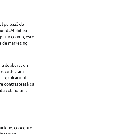
el pe bază de
iment. Al doilea
i puțin comun, este
ie de marketing
ia deliberat un
execuție, fără
ul rezultatului
are contrastează cu
ta colaborării.
boutique, concepte
închirieri