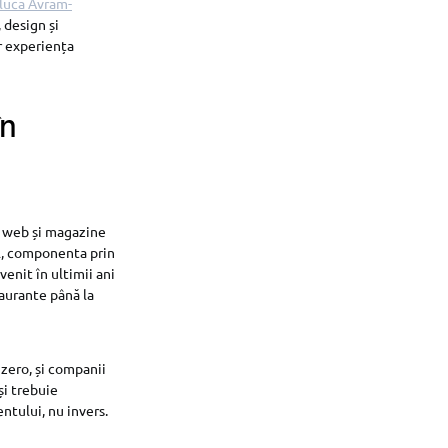
luca Avram-
, design și
r experiența
în
ri web și magazine
al, componenta prin
venit în ultimii ani
taurante până la
 zero, și companii
și trebuie
ntului, nu invers.