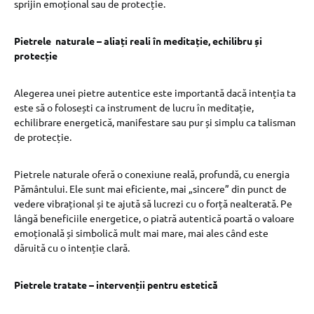
sprijin emoțional sau de protecție.
Pietrele naturale – aliați reali în meditație, echilibru și
protecție
Alegerea unei pietre autentice este importantă dacă intenția ta
este să o folosești ca instrument de lucru în meditație,
echilibrare energetică, manifestare sau pur și simplu ca talisman
de protecție.
Pietrele naturale oferă o conexiune reală, profundă, cu energia
Pământului. Ele sunt mai eficiente, mai „sincere” din punct de
vedere vibrațional și te ajută să lucrezi cu o forță nealterată. Pe
lângă beneficiile energetice, o piatră autentică poartă o valoare
emoțională și simbolică mult mai mare, mai ales când este
dăruită cu o intenție clară.
Pietrele tratate – intervenții pentru estetică