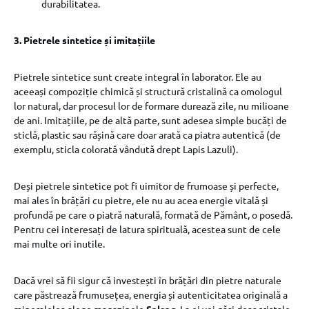
durabilitatea.
3. Pietrele sintetice și imitațiile
Pietrele sintetice sunt create integral în laborator. Ele au
aceeași compoziție chimică și structură cristalină ca omologul
lor natural, dar procesul lor de formare durează zile, nu milioane
de ani. Imitațiile, pe de altă parte, sunt adesea simple bucăți de
sticlă, plastic sau rășină care doar arată ca piatra autentică (de
exemplu, sticla colorată vândută drept Lapis Lazuli).
Deși pietrele sintetice pot fi uimitor de frumoase și perfecte,
mai ales în brățări cu pietre, ele nu au acea energie vitală și
profundă pe care o piatră naturală, formată de Pământ, o posedă.
Pentru cei interesați de latura spirituală, acestea sunt de cele
mai multe ori inutile.
Dacă vrei să fii sigur că investești în brățări din pietre naturale
care păstrează frumusețea, energia și autenticitatea originală a