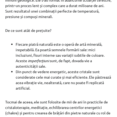
minuni geologice. Ele s-au format în adâncurile scoarței terestre,
printr-un proces lent și complex care a durat milioane de ani.
Sunt rezultatul unei combinații perfecte de temperatură,
presiune și compuși minerali.
De ce sunt atât de prețuite?
Fiecare piatră naturală este o operă de artă minerală,
irepetabilă. Ea poartă semnele formării sale: mici
incluziuni, fisuri interne sau variații subtile de culoare.
Aceste
imperfecțiuni
sunt, de fapt, dovada vie a
autenticității sale.
Din punct de vedere energetic, aceste cristale sunt
considerate cele mai curate și mai eficiente. Ele păstrează
acea vibrație vie, nealterată, care nu poate fi replicată
artificial.
Tocmai de aceea, ele sunt folosite de mii de ani în practicile de
cristaloterapie, meditație, echilibrarea centrilor energetici
(chakre) și pentru crearea de brățări din pietre naturale cu rol de