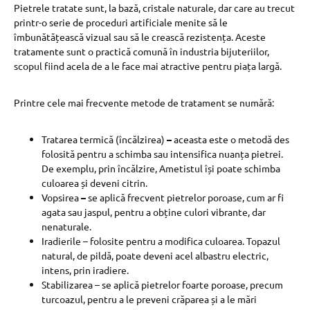
Pietrele tratate sunt, la bază, cristale naturale, dar care au trecut
printr-o serie de proceduri artificiale menite să le
îmbunătățească vizual sau să le crească rezistența. Aceste
tratamente sunt o practică comună în industria bijuteriilor,
scopul fiind acela de a le face mai atractive pentru piața largă.
Printre cele mai frecvente metode de tratament se numără:
Tratarea termică (încălzirea)
–
aceasta este o metodă des
folosită pentru a schimba sau intensifica nuanța pietrei.
De exemplu, prin încălzire, Ametistul își poate schimba
culoarea și deveni citrin.
Vopsirea
–
se aplică frecvent pietrelor poroase, cum ar fi
agata sau jaspul, pentru a obține culori vibrante, dar
nenaturale.
Iradierile – folosite pentru a modifica culoarea. Topazul
natural, de pildă, poate deveni acel albastru electric,
intens, prin iradiere.
Stabilizarea – se aplică pietrelor foarte poroase, precum
turcoazul, pentru a le preveni crăparea și a le mări