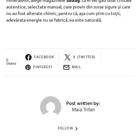
mineralelor, alege magazinele
Salsag
. La ei vei găsi doar cristale
autentice, selectate manual, care provin din surse sigure și care
nu au fost alterate chimic, pentru că, așa cum știm cu toții,
adevărata energie nu se fabrică, ea este naturală.
FACEBOOK
X (TWITTER)
0
Shares
PINTEREST
MAIL
Post written by:
Maia Trifan
FOLLOW