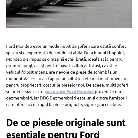
Ford Mondeo este un model iubit de șoferii care caută confort,
spațiu și o experiență de condus stabilă. De-a lungul timpului,
Mondeo s-a impus ca o mașină echilibrată, ideală atât pentru
drumuri lungi, cât și pentru naveta zilnică. Totuși, ca orice
vehicul folosit intens, are nevoie de piese de schimb la un
moment dat — iar aici apare una dintre cele mai mari provocări
pentru proprietari: costurile pieselor noi. De aceea, mulți șoferi
se orientează către
piese auto Ford Mondeo
provenite din
dezmembrări, iar DDG Dezmembrări este unul dintre furnizorii
care oferă acces rapid la piese originale, sigure și accesibile.
De ce piesele originale sunt
esențiale pentru Ford