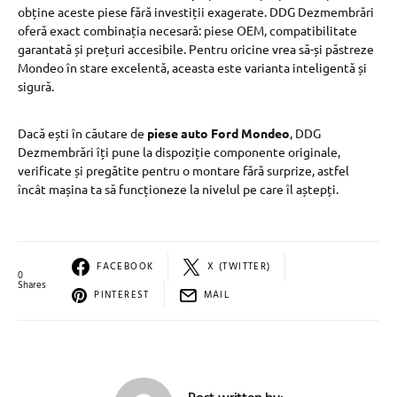
obține aceste piese fără investiții exagerate. DDG Dezmembrări
oferă exact combinația necesară: piese OEM, compatibilitate
garantată și prețuri accesibile. Pentru oricine vrea să-și păstreze
Mondeo în stare excelentă, aceasta este varianta inteligentă și
sigură.
Dacă ești în căutare de
piese auto Ford Mondeo
, DDG
Dezmembrări îți pune la dispoziție componente originale,
verificate și pregătite pentru o montare fără surprize, astfel
încât mașina ta să funcționeze la nivelul pe care îl aștepți.
FACEBOOK
X (TWITTER)
0
Shares
PINTEREST
MAIL