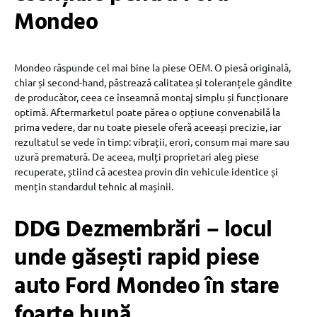
Mondeo
Mondeo răspunde cel mai bine la piese OEM. O piesă originală,
chiar și second-hand, păstrează calitatea și toleranțele gândite
de producător, ceea ce înseamnă montaj simplu și funcționare
optimă. Aftermarketul poate părea o opțiune convenabilă la
prima vedere, dar nu toate piesele oferă aceeași precizie, iar
rezultatul se vede în timp: vibrații, erori, consum mai mare sau
uzură prematură. De aceea, mulți proprietari aleg piese
recuperate, știind că acestea provin din vehicule identice și
mențin standardul tehnic al mașinii.
DDG Dezmembrări – locul
unde găsești rapid piese
auto Ford Mondeo în stare
foarte bună