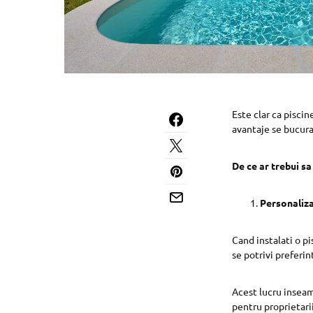
Este clar ca pisci
avantaje se bucura
De ce ar trebui sa
Personaliz
Cand instalati o p
se potrivi preferi
Acest lucru inseam
pentru proprietari