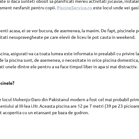
ate si daca sunteti obosit sa planificati mereu activitati jucause, instala
isment nesfarsit pentru copii.
PiscineService.ro
este locul unde vei gasi
enti acasa, ei se vor bucura, de asemenea, la maxim. De fapt, piscinele po
ivitati nesupravegheate pe care elevii de liceu le pot cauta in weekend.
scina, asigurati-va ca toata lumea este informata in prealabil cu privire l
 de la piscina sunt, de asemenea, o necesitate in orice piscina domestica,
 unele dintre ele pentru a va face timpul liber in apa si mai distractiv.
cinele?
 locul Mohenjo-Daro din Pakistanul modern a fost cel mai probabil primu
eniului al III-lea i.Hr. Aceasta piscina are 12 pe 7 metri (39 pe 23 picioar
ost acoperita cu un etansant pe baza de gudron.