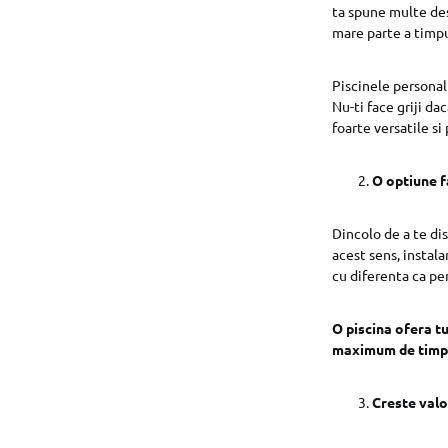
ta spune multe des
mare parte a timpu
Piscinele personali
Nu-ti face griji da
foarte versatile si
O optiune f
Dincolo de a te dis
acest sens, instala
cu diferenta ca pent
O piscina ofera t
maximum de timpu
Creste valo