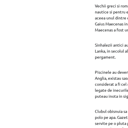
Vechii greci si rom
nautice si pentru e
aceea unul dintre c
Gaius Maecenas in 
Maecenas a fost un 
Sinhalezii antici 
Lanka, in secolul a
pergament.
Piscinele au deveni
Anglia, existau sa
considerat a fi cel
legate de inecurile
puteau inota in si
Clubul obisnuia sa
polo pe apa. Gazeta
servite pe o pluta 