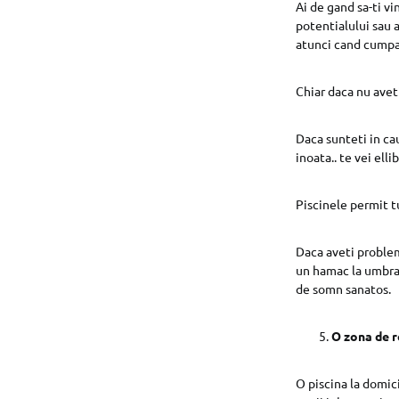
Ai de gand sa-ti vi
potentialului sau a
atunci cand cumpar
Chiar daca nu aveti
Daca sunteti in cau
inoata.. te vei ell
Piscinele permit t
Daca aveti probleme
un hamac la umbra 
de somn sanatos.
O zona de r
O piscina la domic