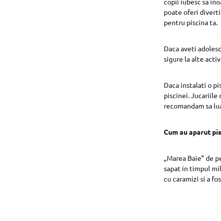
copii iubesc sa ino
poate oferi divert
pentru piscina ta.
Daca aveti adolesc
sigure la alte act
Daca instalati o pi
piscinei. Jucariile
recomandam sa luati
Cum au aparut pis
„Marea Baie” de pe
sapat in timpul mil
cu caramizi si a f