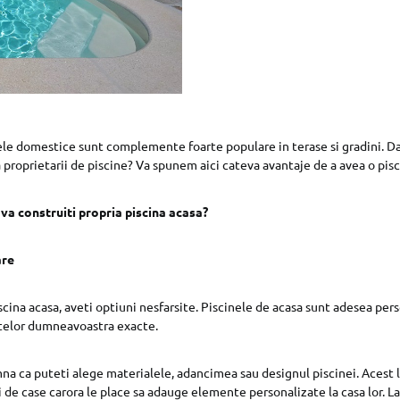
nele domestice sunt complemente foarte populare in terase si gradini. Da
 proprietarii de piscine? Va spunem aici cateva avantaje de a avea o pisc
 va construiti propria piscina acasa?
are
iscina acasa, aveti optiuni nesfarsite. Piscinele de acasa sunt adesea per
ntelor dumneavoastra exacte.
na ca puteti alege materialele, adancimea sau designul piscinei. Acest 
i de case carora le place sa adauge elemente personalizate la casa lor. L