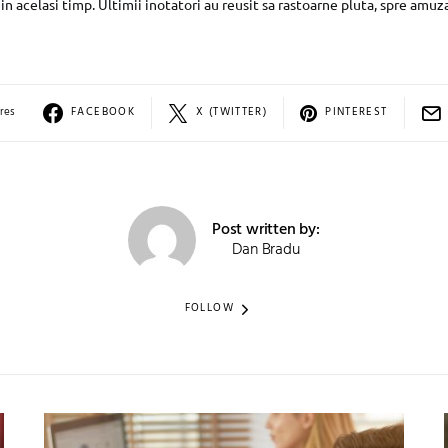
 in acelasi timp. Ultimii inotatori au reusit sa rastoarne pluta, spre am
res
FACEBOOK
X (TWITTER)
PINTEREST
Post written by:
Dan Bradu
FOLLOW