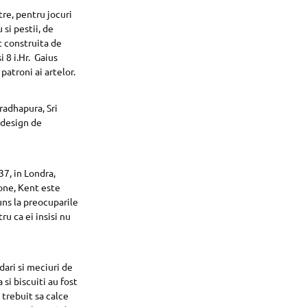
tre, pentru jocuri
 si pestii, de
t construita de
 8 i.Hr. Gaius
patroni ai artelor.
radhapura, Sri
i design de
37, in Londra,
tone, Kent este
uns la preocuparile
u ca ei insisi nu
dari si meciuri de
si biscuiti au fost
 trebuit sa calce