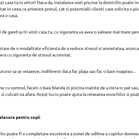
nzi casa ta in viitor? Daca da, instalarea unei piscine la domiciliu poate 
tat in ceea ce priveste pretul, cat si potentialii clienti care solicita o pi
a o casa.
 de gand sa iti vinzi casa ta, cu siguranta va avea o valoare mai mare pen
tare de o modalitate eficienta de a reduce stresul si anxietatea, arunca-
ibera cu siguranta de stresul acumulat.
uturor sa se relaxeze, indiferent daca fac plaja sau fac o baie noaptea…
 cu somnul, faceti o baie blanda in piscina inainte de a intra in pat sau,
si culcati-va afara. Acest lucru poate ajuta la relaxarea muschilor si poa
elaxare pentru copii
iliu poate fi o completare excelenta a zonei de odihna a copiilor dumne