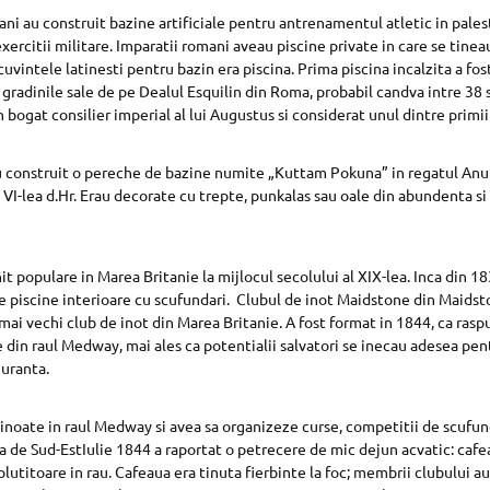
ani au construit bazine artificiale pentru antrenamentul atletic in pales
xercitii militare. Imparatii romani aveau piscine private in care se tineau
uvintele latinesti pentru bazin era piscina. Prima piscina incalzita a fos
gradinile sale de pe Dealul Esquilin din Roma, probabil candva intre 38 si
bogat consilier imperial al lui Augustus si considerat unul dintre primii 
au construit o pereche de bazine numite „Kuttam Pokuna” in regatul Anu
l VI-lea d.Hr. Erau decorate cu trepte, punkalas sau oale din abundenta s
t populare in Marea Britanie la mijlocul secolului al XIX-lea. Inca din 18
se piscine interioare cu scufundari. Clubul de inot Maidstone din Maids
 mai vechi club de inot din Marea Britanie. A fost format in 1844, ca rasp
 din raul Medway, mai ales ca potentialii salvatori se inecau adesea pentr
guranta.
 inoate in raul Medway si avea sa organizeze curse, competitii de scufun
 de Sud-EstIulie 1844 a raportat o petrecere de mic dejun acvatic: cafea 
plutitoare in rau. Cafeaua era tinuta fierbinte la foc; membrii clubului au