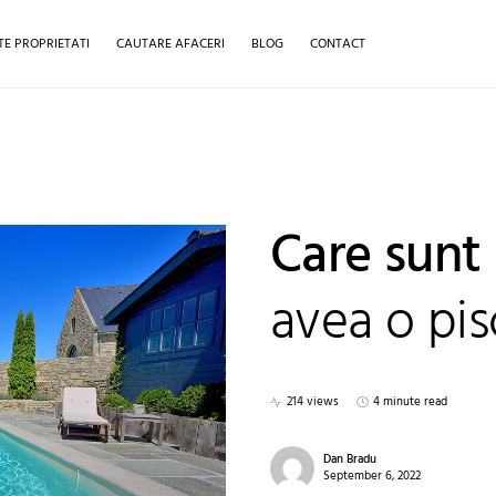
TE PROPRIETATI
CAUTARE AFACERI
BLOG
CONTACT
Care sunt 
avea o pis
214 views
4 minute read
Dan Bradu
September 6, 2022