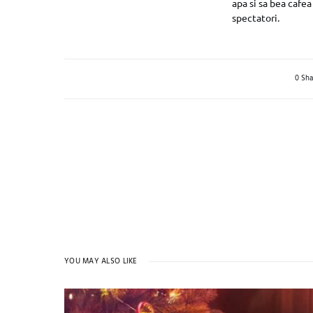
apa si sa bea cafea
spectatori.
0 Sha
YOU MAY ALSO LIKE