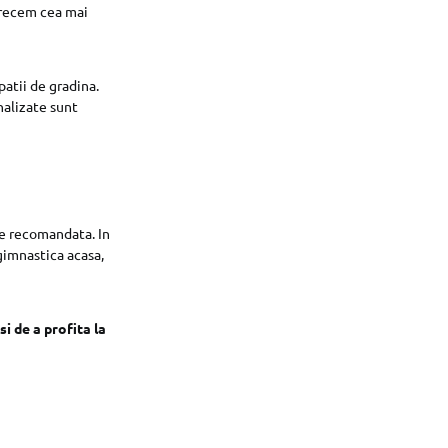
etrecem cea mai
patii de gradina.
nalizate sunt
rte recomandata. In
 gimnastica acasa,
si de a profita la