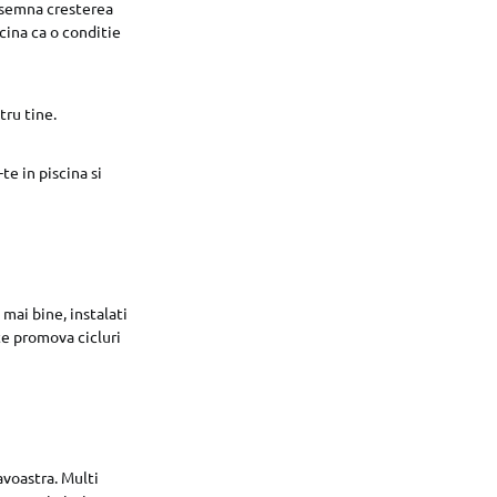
insemna cresterea
scina ca o conditie
tru tine.
te in piscina si
 mai bine, instalati
te promova cicluri
avoastra. Multi