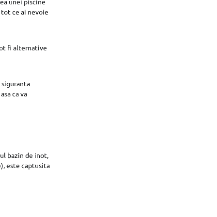
rea unei piscine
 tot ce ai nevoie
t fi alternative
a siguranta
 asa ca va
l bazin de inot,
e), este captusita