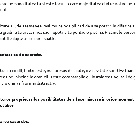
pre personalitatea ta si este locul in care majoritatea dintre noi ne p
lui.
zate au, de asemenea, mai multe posibilitati de a se potrivi in diferite s
ca gradina ta arata mica sau nepotrivita pentru o piscina. Piscinele perso
 pot fi adaptate oricarui spatiu.
antastica de exercitiu
tra cu copiii, inotul este, mai presus de toate, o activitate sportiva foa
rea unei piscine la domiciliu este comparabila cu instalarea unei sali de
ru unii va fi si mai distractiv.
uturor proprietarilor posibilitatea de a face miscare in orice moment
l liber
.
area casei dvs.