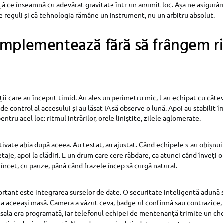
ță ce înseamnă cu adevărat gravitate într-un anumit loc. Așa ne asigur
le reguli și că tehnologia rămâne un instrument, nu un arbitru absolut.
implementează fără să frângem r
ii care au început timid. Au ales un perimetru mic, l-au echipat cu cât
e control al accesului și au lăsat IA să observe o lună. Apoi au stabilit 
tru acel loc: ritmul intrărilor, orele liniștite, zilele aglomerate.
ctivate abia după aceea. Au testat, au ajustat. Când echipele s-au obișnu
 etaje, apoi la clădiri. E un drum care cere răbdare, ca atunci când înveți o
 încet, cu pauze, până când frazele încep să curgă natural.
ortant este integrarea surselor de date. O securitate inteligentă adună 
e la aceeași masă. Camera a văzut ceva, badge-ul confirmă sau contrazice,
 sala era programată, iar telefonul echipei de mentenanță trimite un ch