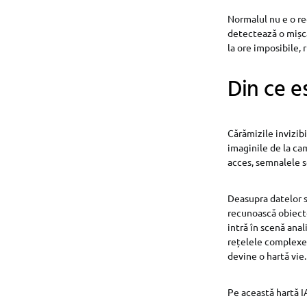
Normalul nu e o re
detectează o mișca
la ore imposibile, 
Din ce e
Cărămizile invizibi
imaginile de la ca
acces, semnalele s
Deasupra datelor s
recunoască obiecte
intră în scenă anal
rețelele complexe, 
devine o hartă vie.
Pe această hartă I