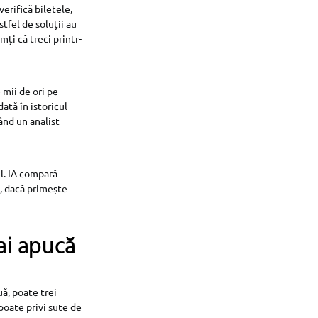
verifică biletele,
stfel de soluții au
simți că treci printr-
 mii de ori pe
ată în istoricul
ând un analist
il. IA compară
i, dacă primește
ai apucă
ă, poate trei
poate privi sute de