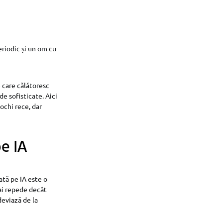
eriodic și un om cu
e care călătoresc
de sofisticate. Aici
 ochi rece, dar
e IA
ată pe IA este o
mai repede decât
deviază de la