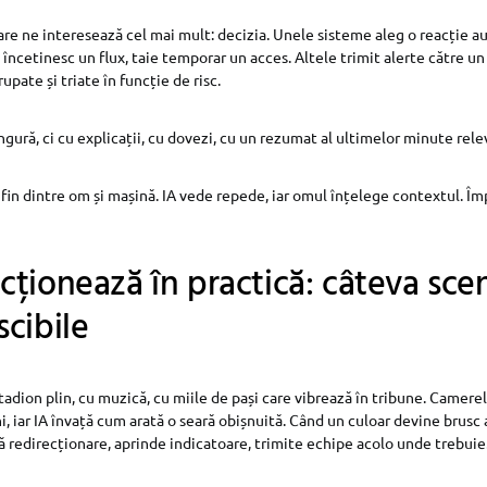
are ne interesează cel mai mult: decizia. Unele sisteme aleg o reacție a
 încetinesc un flux, taie temporar un acces. Altele trimit alerte către u
upate și triate în funcție de risc.
ngură, ci cu explicații, cu dovezi, cu un rezumat al ultimelor minute rele
 fin dintre om și mașină. IA vede repede, iar omul înțelege contextul. Îm
ționează în practică: câteva sce
cibile
tadion plin, cu muzică, cu miile de pași care vibrează în tribune. Camer
i, iar IA învață cum arată o seară obișnuită. Când un culoar devine brusc
 redirecționare, aprinde indicatoare, trimite echipe acolo unde trebuie