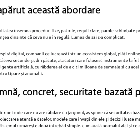
apărut această abordare
itatea însemna proceduri fixe, patrule, reguli clare, parole schimbate p
mțea dinainte că ceva nu e în regulă. Lumea de azi s-a complicat.
spiră digital, companii ce lucrează într-un ecosistem global, plăți onlin
 câteva secunde și, din păcate, atacatori care folosesc instrumente la fel 
ligența artificială, cu răbdarea ei de a citi milioane de semnale și cu acel
tru tipare și anomalii.
mnă, concret, securitate bazată p
lic unei rude care nu are răbdare cu jargonul, aș spune că securitatea baz
olectarea atentă a datelor, modele care învață din ele și decizii luate 
Sistemul urmărește două întrebări simple: cum arată normalul aici și ce 