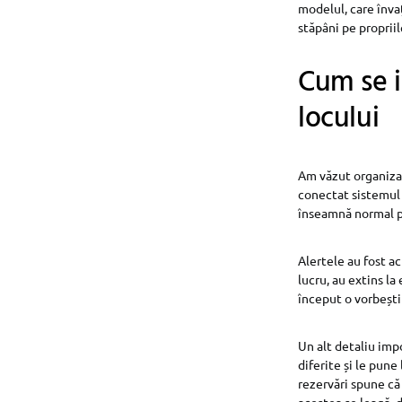
modelul, care înva
stăpâni pe proprii
Cum se 
locului
Am văzut organizaț
conectat sistemul d
înseamnă normal pen
Alertele au fost a
lucru, au extins la
început o vorbești
Un alt detaliu imp
diferite și le pun
rezervări spune că