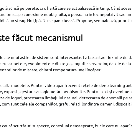
gulă scrisă pe perete, ci o hartă care se actualizează în timp. Când aceas
re bruscă, o conexiune neobișnuită, o persoană în loc nepotrivit sau un a
ridică un steag. Nu țipă. Nu se panichează. Propune, semnalează, prioriti
ste făcut mecanismul
le ale unui astfel de sistem sunt interesante. La bază stau fluxurile de da
mere, sunetele, evenimentele din rețea, logurile serverelor, datele de la
enzorilor de mișcare, chiar și temperatura unei încăperi.
e află modelele. Pentru video apar frecvent rețele de deep learning an
, expresii, gesturi sau aglomerări neobișnuite. Pentru text și evenime
iza de loguri, procesarea limbajului natural, detectarea de anomalii pe se
cum sunt cele ale companiilor, graful relațiilor dintre oameni, dispozitiv
A caută scurtături suspecte, conexiuni neașteptate, bucle care nu apar în