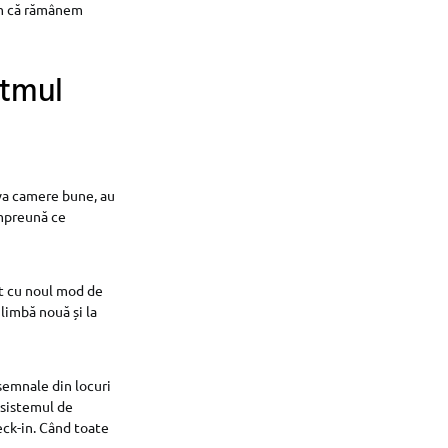
ăm că rămânem
itmul
eva camere bune, au
împreună ce
it cu noul mod de
 limbă nouă și la
semnale din locuri
 sistemul de
eck-in. Când toate