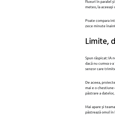
fluxuri în paralel 
meteo, la aceeași 
Poate compara inte
zece minute înaint
Limite, d
Spun răspicat: IA 
dacă nu cumva s-a 
senzor care trimit
De aceea, proiectel
mai e o chestiune 
păstrare a datelor,
Mai apare și teama
păstrează omul în 