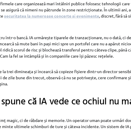
, firmele care organizează mari întâlniri publice folosesc tehnologii care 
i se asigură că nimeni nu pătrunde în zone restricționate. În ultimii ani, a
eze
securitatea la numeroase concerte si evenimente
, discret, fără să 
ru într-o bancă. IA urmărește tiparele de tranzacționare, nu o dată, ci de
cearcă să mute bani în pași mici spre un portofel care nu a apărut niciod
l ridică scorul de risc și blochează transferul pentru câteva clipe, până c
 Cam la fel se întâmplă și în companiile care își păzesc rețelele.
la trei dimineața și încearcă să copieze fișiere dintr-un director sensib
 de zile bune din trecut, observă că nu se potrivește, cere confirmare ș
șina.
 spune că IA vede ce ochiul nu m
imț magic, ci de răbdare și memorie. Un operator uman poate urmări dou
 minte ultimele schimburi de ture și câteva incidente. Un sistem de IA 