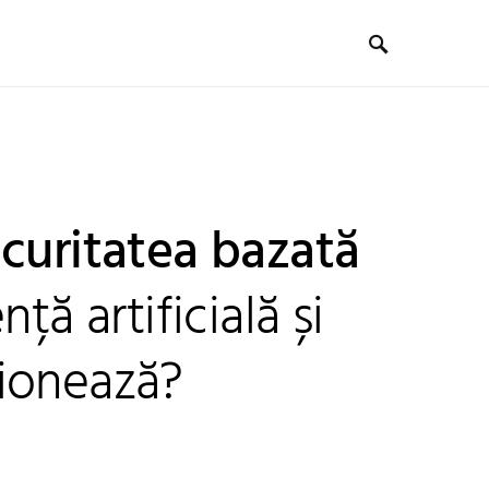
ecuritatea bazată
nță artificială și
ionează?