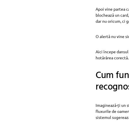
Apoi vine partea c
blochează un card,
dar nu oricum, ci gr
O alertă nu vine si
Aici începe dansul
hotărârea corectă.
Cum func
recognos
Imaginează-ți un s
fluxurile de oamen
sistemul sugerează