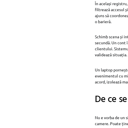
În același registru
filtrează accesul ș
ajuns să coordon
o barieră.
Schimb scena și int
secundă. Un cont în
clientului. Sistemu
validează situația.
Un laptop pornește 
evenimentul cu mii
acord, izolează ma
De ce se
Nu e vorba de un s
camere. Poate ține