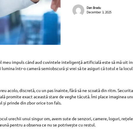
Dan Bradu
December 3, 2025
meu impuls când aud cuvintele inteligență artificială este să mă uit inst
 lumina într-o cameră semiobscură și vrei să te asiguri că totul e la locul
eu acolo, discretă, cu un pas înainte, fără să ne scoată din ritm. Securi
cială promite exact această stare de veghe tăcută. Îmi place imaginea un
și prinde din zbor orice ton fals.
locul urechii unui singur om, avem sute de senzori, camere, loguri, rețele 
eună pentru a observa ce nu se potrivește cu restul.