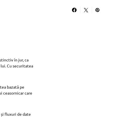
inctiv în jur, ca
 lui. Cu securitatea
tatea bazată pe
ui ceasornicar care
și fluxuri de date