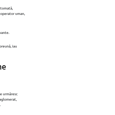
utomată,
n operator uman,
vante.
preună, iau
ne
ele urmăresc
 aglomerat,
.