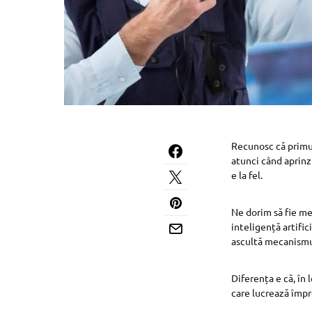
Recunosc că primul 
atunci când aprinzi
e la fel.
Ne dorim să fie mer
inteligență artifi
ascultă mecanismul 
Diferența e că, în 
care lucrează împr