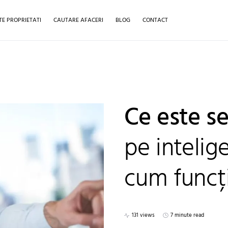
TE PROPRIETATI
CAUTARE AFACERI
BLOG
CONTACT
Ce este s
pe intelige
cum funcț
131 views
7 minute read