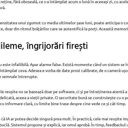
și reține, fără oboseală, ce s-a întâmplat acum o lună în aceeași zi, cu acel
oră.
nsitatea unui zgomot cu media ultimelor șase luni, poate anticipa o coa
e, doar din ritmul brățărilor care se autentifică la porți. Această memori
ileme, îngrijorări firești
nu este infailibilă. Apar alarme false. Există momente când un sistem se 
întâmplat ceva. Adesea e vorba de date prost calibrate, de o cameră ușor
e semnale întrerupte.
e reușite nu se bazează doar pe software, ci și pe întreținerea atentă a i
delicată, aceea a vieții private. O securitate bună se construiește cu o 
 cu informare clară, cu limite bine trase despre cine vede ce și cât timp.
 că IA ar putea decide singură prea mult. În practică, cele mai reușite i
buclă. Sistemul propune și explică, iar omul aprobă. În timp, feedbacku