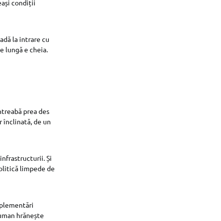
eași condiții
dă la intrare cu
e lungă e cheia.
întreabă prea des
 înclinată, de un
nfrastructurii. Și
politică limpede de
mplementări
l uman hrănește