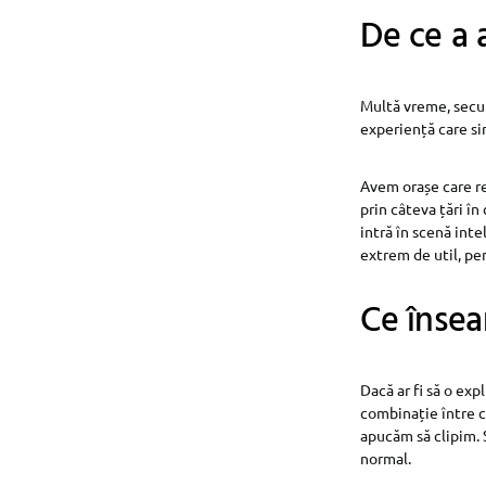
De ce a 
Multă vreme, secur
experiență care si
Avem orașe care re
prin câteva țări în
intră în scenă inte
extrem de util, pen
Ce însea
Dacă ar fi să o exp
combinație între c
apucăm să clipim. 
normal.