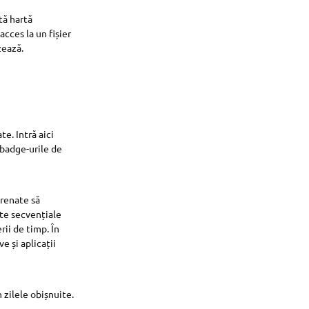
tă hartă
cces la un fișier
zează.
te. Intră aici
 badge-urile de
trenate să
nte secvențiale
rii de timp. În
e și aplicații
 zilele obișnuite.