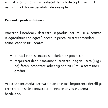
anumitor boli, inclusiv amestecul de soda de copt si sapunul
negru impotriva mucegaiului, de exemplu.
Precautii pentru utilizare
Amestecul Bordeaux, desi este un produs „natural” si „autorizat
in agricultura ecologica”, necesita precautii si recomandari
atunci cand se utilizeaza:
purtati manusi, masca si ochelari de protectie;
respectati dozele maxime autorizate in agricultura (4kg /
ha), fara supradozare, adica 4g pentru 10m² la scara unei
gradini.
Acestea sunt asadar cateva dintre cele mai importante detalii pe
care trebuie sa le cunoasteti in ceea ce priveste zeama
bordoleza.