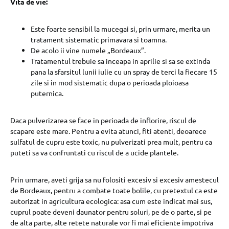
Vita de vie:
Este foarte sensibil la mucegai si, prin urmare, merita un
tratament sistematic primavara si toamna.
De acolo ii vine numele „Bordeaux”.
Tratamentul trebuie sa inceapa in aprilie si sa se extinda
pana la sfarsitul lunii iulie cu un spray de terci la fiecare 15
zile si in mod sistematic dupa o perioada ploioasa
puternica.
Daca pulverizarea se face in perioada de inflorire, riscul de
scapare este mare. Pentru a evita atunci, fiti atenti, deoarece
sulfatul de cupru este toxic, nu pulverizati prea mult, pentru ca
puteti sa va confruntati cu riscul de a ucide plantele.
Prin urmare, aveti grija sa nu folositi excesiv si excesiv amestecul
de Bordeaux, pentru a combate toate bolile, cu pretextul ca este
autorizat in agricultura ecologica: asa cum este indicat mai sus,
cuprul poate deveni daunator pentru soluri, pe de o parte, si pe
de alta parte, alte retete naturale vor fi mai eficiente impotriva