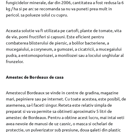
fungicidelor minerale, dar din 2006, cantitatea a fost redusa la 6
kg / ha si pe an: se recomanda sa nu va puneti prea mult in
pericol. sa polueze solul cu cupru.
Aceasta solutie va fi utilizata pe cartofi, plante de tomate, vita
de vie, pomi fructiferi si capsuni. Este eficient pentru
combaterea blisterului de piersic, a bolilor bacteriene, a
mucegaiului, a coryneum, a gumozei, a cicatricii, a mucegaiului
pudra, a entomosporiozei, a moniliozei sau a locului unghiular al
frunzelor.
Amestec de Bordeaux de casa
Amestecul Bordeaux se vinde in centre de gradina, magazine
mari, pepiniere sau pe internet. Cu toate acestea, este posibil, de
asemenea, sa-l faceti singur. Reteta este relativ simpla de
preparat si va va permite sa obtineti aproximativ 5 litri de
amestec de Bordeaux. Pentru a obtine acest lucru, mai intai veti
avea nevoie de manusi de uz casnic, o masca si ochelari de
protectie, un pulverizator sub presiune, doua galeti din plastic