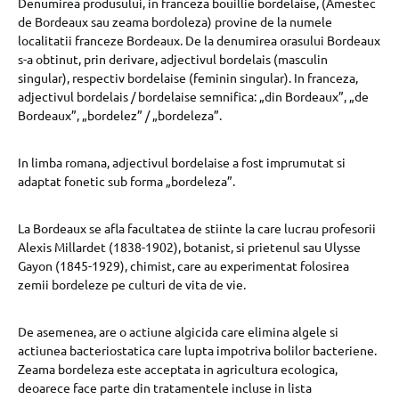
Denumirea produsului, in franceza bouillie bordelaise, (Amestec
de Bordeaux sau zeama bordoleza) provine de la numele
localitatii franceze Bordeaux. De la denumirea orasului Bordeaux
s-a obtinut, prin derivare, adjectivul bordelais (masculin
singular), respectiv bordelaise (feminin singular). In franceza,
adjectivul bordelais / bordelaise semnifica: „din Bordeaux”, „de
Bordeaux”, „bordelez” / „bordeleza”.
In limba romana, adjectivul bordelaise a fost imprumutat si
adaptat fonetic sub forma „bordeleza”.
La Bordeaux se afla facultatea de stiinte la care lucrau profesorii
Alexis Millardet (1838-1902), botanist, si prietenul sau Ulysse
Gayon (1845-1929), chimist, care au experimentat folosirea
zemii bordeleze pe culturi de vita de vie.
De asemenea, are o actiune algicida care elimina algele si
actiunea bacteriostatica care lupta impotriva bolilor bacteriene.
Zeama bordeleza este acceptata in agricultura ecologica,
deoarece face parte din tratamentele incluse in lista