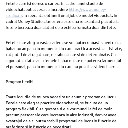
Fetele care isi doresc o cariera in cadrul unui studio de
videochat, pot accesa cu incredere
https://www.money-
studio.ro
, in speranta obtinerii unui job de model videochat. In
cadrul Money Studio, atmosfera este una relaxanta si placuta, iar
fetele lucreaza doar alaturi de o echipa formata doar din fete.
Fetele care aleg aceasta cariera, se vor auto-cunoaste, pentru ca
habar nu au pana in momentul in care practica aceasta activitate,
cat pot fi de atragatoare, de rabdatoare si de determinate. Cu
siguranta o fata sau o femeie habar nu are de puterea farmecului
ei personal, pana in momentul in care nu practica videochat-ul.
Program flexibil
Toate locurile de munca necesita un anumit program de lucru.
Fetele care aleg sa practice videochat-ul, se bucura de un
program flexibil. Cu siguranta si ele vor munci la fel de mult
precum persoanele care lucreaza in alte industrii, dar vor avea
avantajul de a-si putea stabili programul de lucru in functie de
preferinte si in functie de necesitati.