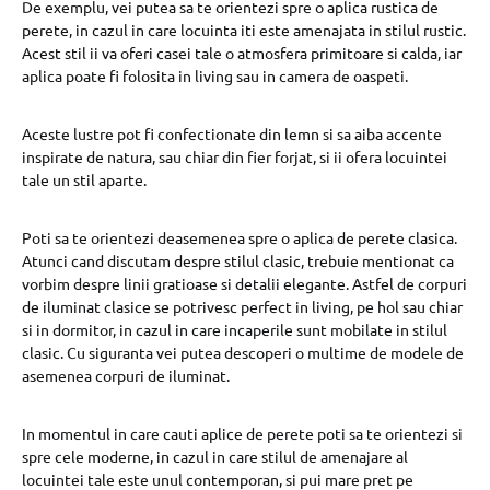
De exemplu, vei putea sa te orientezi spre o aplica rustica de
perete, in cazul in care locuinta iti este amenajata in stilul rustic.
Acest stil ii va oferi casei tale o atmosfera primitoare si calda, iar
aplica poate fi folosita in living sau in camera de oaspeti.
Aceste lustre pot fi confectionate din lemn si sa aiba accente
inspirate de natura, sau chiar din fier forjat, si ii ofera locuintei
tale un stil aparte.
Poti sa te orientezi deasemenea spre o aplica de perete clasica.
Atunci cand discutam despre stilul clasic, trebuie mentionat ca
vorbim despre linii gratioase si detalii elegante. Astfel de corpuri
de iluminat clasice se potrivesc perfect in living, pe hol sau chiar
si in dormitor, in cazul in care incaperile sunt mobilate in stilul
clasic. Cu siguranta vei putea descoperi o multime de modele de
asemenea corpuri de iluminat.
In momentul in care cauti aplice de perete poti sa te orientezi si
spre cele moderne, in cazul in care stilul de amenajare al
locuintei tale este unul contemporan, si pui mare pret pe