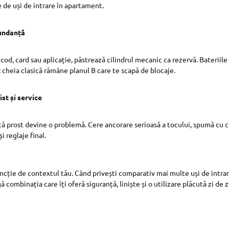
e de uși de intrare în apartament.
dundanță
cod, card sau aplicație, păstrează cilindrul mecanic ca rezervă. Bateriile
; cheia clasică rămâne planul B care te scapă de blocaje.
st și service
 prost devine o problemă. Cere ancorare serioasă a tocului, spumă cu ce
i reglaje final.
 funcție de contextul tău. Când privești comparativ mai multe uși de intr
 combinația care îți oferă siguranță, liniște și o utilizare plăcută zi de z