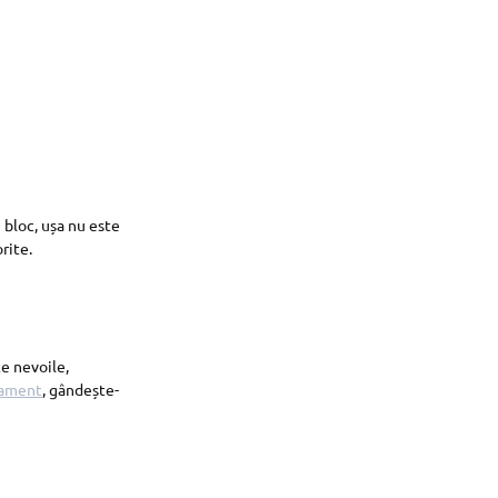
n bloc, ușa nu este
orite.
te nevoile,
tament
, gândește-