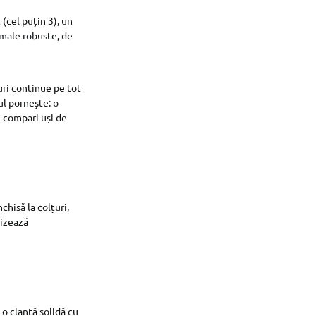
(cel puțin 3), un
amale robuste, de
uri continue pe tot
ul pornește: o
ri compari uși de
chisă la colțuri,
lizează
 o clanță solidă cu