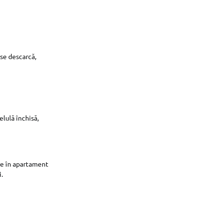
 se descarcă,
lulă închisă,
are în apartament
i.