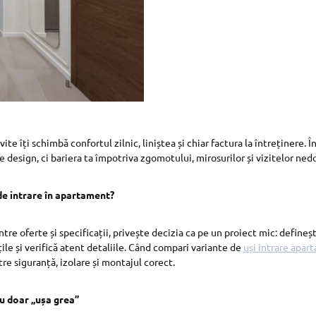
ite îți schimbă confortul zilnic, liniștea și chiar factura la întreținere. Î
 design, ci bariera ta împotriva zgomotului, mirosurilor și vizitelor ned
de intrare în apartament?
între oferte și specificații, privește decizia ca pe un proiect mic: defineș
țile și verifică atent detaliile. Când compari variante de
uși intrare apar
ntre siguranță, izolare și montajul corect.
nu doar „ușa grea”