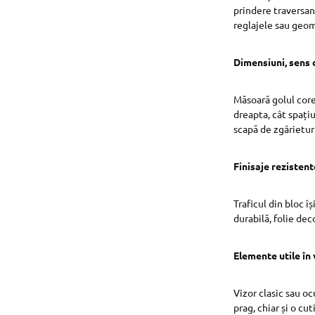
prindere traversant
reglajele sau geom
Dimensiuni, sens 
Măsoară golul core
dreapta, cât spațiu
scapă de zgârieturi
Finisaje rezistent
Traficul din bloc î
durabilă, folie dec
Elemente utile în 
Vizor clasic sau oc
prag, chiar și o cu