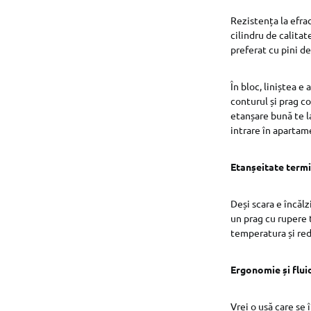
Rezistența la efra
cilindru de calita
preferat cu pini de
În bloc, liniștea 
conturul și prag co
etanșare bună te la
intrare în apartam
Etanșeitate termi
Deși scara e încălz
un prag cu rupere t
temperatura și red
Ergonomie și fluid
Vrei o ușă care se 