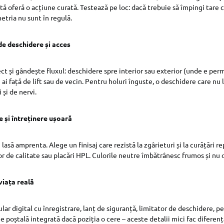
ă oferă o acțiune curată. Testează pe loc: dacă trebuie să împingi tare c
etria nu sunt în regulă.
de deschidere și acces
ct și gândește fluxul: deschidere spre interior sau exterior (unde e perm
 ai față de lift sau de vecin. Pentru holuri înguste, o deschidere care nu 
 și de nervi.
e și întreținere ușoară
și lasă amprenta. Alege un finisaj care rezistă la zgârieturi și la curățări 
or de calitate sau placări HPL. Culorile neutre îmbătrânesc frumos și nu 
viața reală
ular digital cu înregistrare, lanț de siguranță, limitator de deschidere, pe
tie poștală integrată dacă poziția o cere – aceste detalii mici fac diferenț