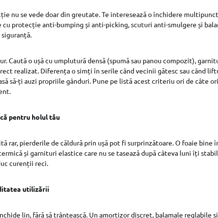
cție nu se vede doar din greutate. Te interesează o închidere multipunct 
te cu protecție anti-bumping și anti-picking, scuturi anti-smulgere și bal
 siguranță.
e aur. Caută o ușă cu umplutură densă (spumă sau panou compozit), garnit
rect realizat. Diferența o simți în serile când vecinii gătesc sau când lift
să să-ți auzi propriile gânduri. Pune pe listă acest criteriu ori de câte o
ent.
că pentru holul tău
ită rar, pierderile de căldură prin ușă pot fi surprinzătoare. O foaie bine în
ermică și garnituri elastice care nu se tasează după câteva luni îți stabi
uc curenții reci.
itatea utilizării
închide lin, fără să trântească. Un amortizor discret, balamale reglabile și