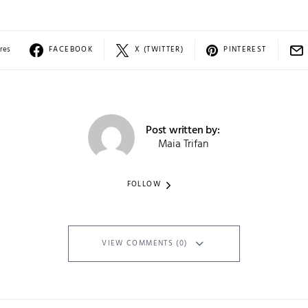
res
FACEBOOK
X (TWITTER)
PINTEREST
Post written by:
Maia Trifan
FOLLOW
VIEW COMMENTS (0)