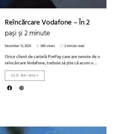
Reîncărcare Vodafone – În 2
pași și 2 minute
December 12, 2024
388 views
3 minute read
Orice client de cartelă PrePay care are nevoie de o
reîncărcare Vodafone, trebuie să știe că acum o…
VEZI MAI MULT