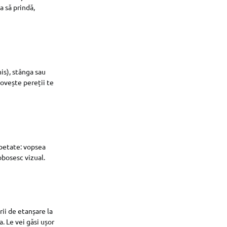
a să prindă,
is), stânga sau
lovește pereții te
repetate: vopsea
obosesc vizual.
rii de etanșare la
a. Le vei găsi ușor