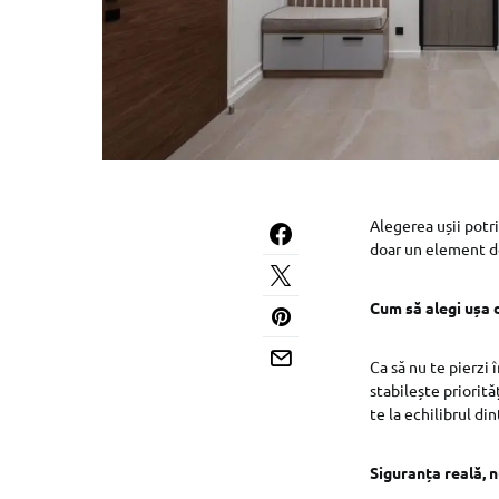
Alegerea ușii potriv
doar un element de
Cum să alegi ușa 
Ca să nu te pierzi 
stabilește priorită
te la echilibrul di
Siguranța reală, 