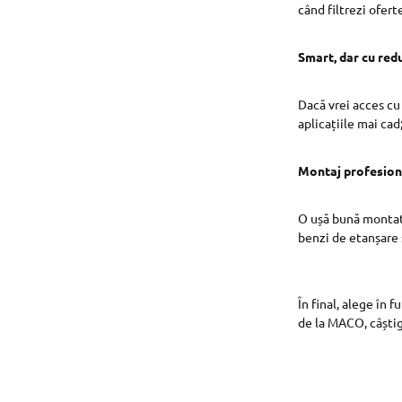
când filtrezi ofert
Smart, dar cu re
Dacă vrei acces cu 
aplicațiile mai cad
Montaj profesioni
O ușă bună montată
benzi de etanșare ș
În final, alege în
de la MACO, câștigă