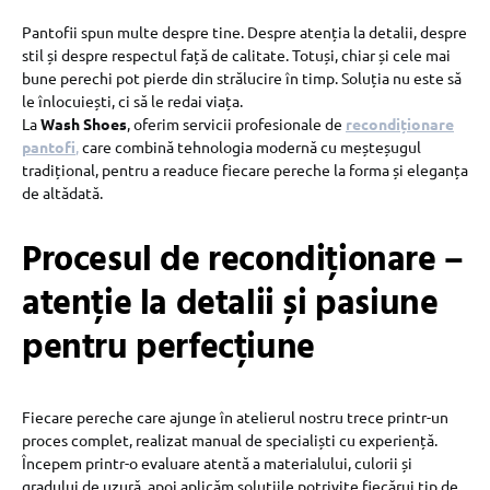
Pantofii spun multe despre tine. Despre atenția la detalii, despre
stil și despre respectul față de calitate. Totuși, chiar și cele mai
bune perechi pot pierde din strălucire în timp. Soluția nu este să
le înlocuiești, ci să le redai viața.
La
Wash Shoes
, oferim servicii profesionale de
recondiționare
pantofi
,
care combină tehnologia modernă cu meșteșugul
tradițional, pentru a readuce fiecare pereche la forma și eleganța
de altădată.
Procesul de recondiționare –
atenție la detalii și pasiune
pentru perfecțiune
Fiecare pereche care ajunge în atelierul nostru trece printr-un
proces complet, realizat manual de specialiști cu experiență.
Începem printr-o evaluare atentă a materialului, culorii și
gradului de uzură, apoi aplicăm soluțiile potrivite fiecărui tip de