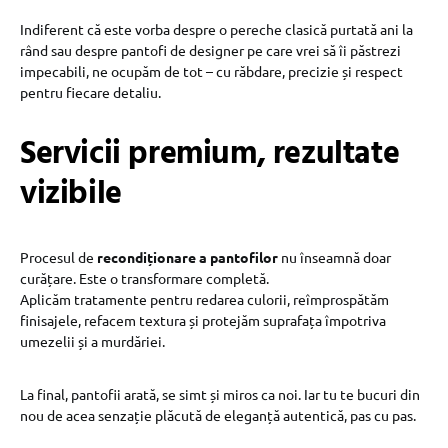
Indiferent că este vorba despre o pereche clasică purtată ani la
rând sau despre pantofi de designer pe care vrei să îi păstrezi
impecabili, ne ocupăm de tot – cu răbdare, precizie și respect
pentru fiecare detaliu.
Servicii premium, rezultate
vizibile
Procesul de
recondiționare a pantofilor
nu înseamnă doar
curățare. Este o transformare completă.
Aplicăm tratamente pentru redarea culorii, reîmprospătăm
finisajele, refacem textura și protejăm suprafața împotriva
umezelii și a murdăriei.
La final, pantofii arată, se simt și miros ca noi. Iar tu te bucuri din
nou de acea senzație plăcută de eleganță autentică, pas cu pas.