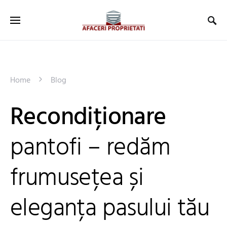
Home
Blog
Recondiționare
pantofi – redăm
frumusețea și
eleganța pasului tău