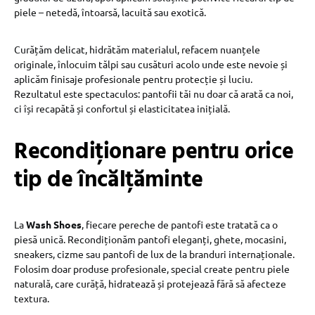
piele – netedă, întoarsă, lacuită sau exotică.
Curățăm delicat, hidrătăm materialul, refacem nuanțele
originale, înlocuim tălpi sau cusături acolo unde este nevoie și
aplicăm finisaje profesionale pentru protecție și luciu.
Rezultatul este spectaculos: pantofii tăi nu doar că arată ca noi,
ci își recapătă și confortul și elasticitatea inițială.
Recondiționare pentru orice
tip de încălțăminte
La
Wash Shoes
, fiecare pereche de pantofi este tratată ca o
piesă unică. Recondiționăm pantofi eleganți, ghete, mocasini,
sneakers, cizme sau pantofi de lux de la branduri internaționale.
Folosim doar produse profesionale, special create pentru piele
naturală, care curăță, hidratează și protejează fără să afecteze
textura.