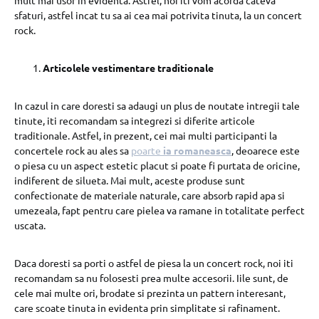
sfaturi, astfel incat tu sa ai cea mai potrivita tinuta, la un concert
rock.
Articolele vestimentare traditionale
In cazul in care doresti sa adaugi un plus de noutate intregii tale
tinute, iti recomandam sa integrezi si diferite articole
traditionale. Astfel, in prezent, cei mai multi participanti la
concertele rock au ales sa
poarte
ia romaneasca
, deoarece este
o piesa cu un aspect estetic placut si poate fi purtata de oricine,
indiferent de silueta. Mai mult, aceste produse sunt
confectionate de materiale naturale, care absorb rapid apa si
umezeala, fapt pentru care pielea va ramane in totalitate perfect
uscata.
Daca doresti sa porti o astfel de piesa la un concert rock, noi iti
recomandam sa nu folosesti prea multe accesorii. Iile sunt, de
cele mai multe ori, brodate si prezinta un pattern interesant,
care scoate tinuta in evidenta prin simplitate si rafinament.