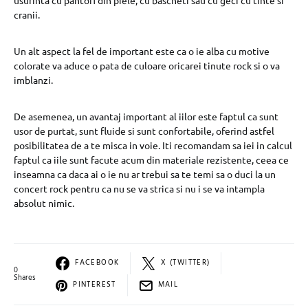
cranii.
Un alt aspect la fel de important este ca o ie alba cu motive
colorate va aduce o pata de culoare oricarei tinute rock si o va
imblanzi.
De asemenea, un avantaj important al iilor este faptul ca sunt
usor de purtat, sunt fluide si sunt confortabile, oferind astfel
posibilitatea de a te misca in voie. Iti recomandam sa iei in calcul
faptul ca iile sunt facute acum din materiale rezistente, ceea ce
inseamna ca daca ai o ie nu ar trebui sa te temi sa o duci la un
concert rock pentru ca nu se va strica si nu i se va intampla
absolut nimic.
FACEBOOK
X (TWITTER)
0
Shares
PINTEREST
MAIL