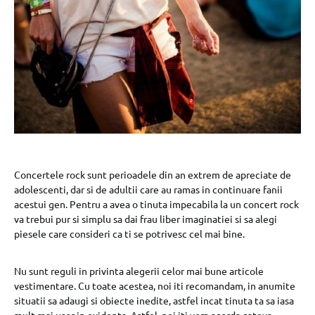
Concertele rock sunt perioadele din an extrem de apreciate de
adolescenti, dar si de adultii care au ramas in continuare fanii
acestui gen. Pentru a avea o tinuta impecabila la un concert rock
va trebui pur si simplu sa dai frau liber imaginatiei si sa alegi
piesele care consideri ca ti se potrivesc cel mai bine.
Nu sunt reguli in privinta alegerii celor mai bune articole
vestimentare. Cu toate acestea, noi iti recomandam, in anumite
situatii sa adaugi si obiecte inedite, astfel incat tinuta ta sa iasa
mult mai usor in evidenta. Astfel, noi iti vom acorda cateva