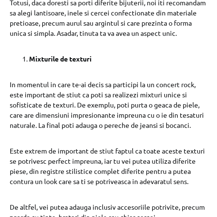
Totusi, daca doresti sa porti diferite bijuterii, noi iti recomandam
sa alegi lantisoare, inele si cercei confectionate din materiale
pretioase, precum aurul sau argintul si care prezinta o forma
unica si simpla. Asadar, tinuta ta va avea un aspect unic.
Mixturile de texturi
In momentul in care te-ai decis sa participi la un concert rock,
este important de stiut ca poti sa realizezi mixturi unice si
sofisticate de texturi. De exemplu, poti purta o geaca de piele,
care are dimensiuni impresionante impreuna cu o ie din tesaturi
naturale. La final poti adauga o pereche de jeansi si bocanci.
Este extrem de important de stiut faptul ca toate aceste texturi
se potrivesc perfect impreuna, iar tu vei putea utiliza diferite
piese, din registre stilistice complet diferite pentru a putea
contura un look care sa ti se potriveasca in adevaratul sens.
De altfel, vei putea adauga inclusiv accesoriile potrivite, precum
zgarda cu tinte, bratari din piele sau chiar cercei