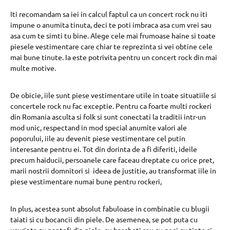
Iti recomandam sa iei in calcul faptul ca un concert rock nu iti
impune o anumita tinuta, deci te poti imbraca asa cum vrei sau
asa cum te simti tu bine. Alege cele mai frumoase haine si toate
piesele vestimentare care chiar te reprezinta si vei obtine cele
mai bune tinute. Ia este potrivita pentru un concert rock din mai
multe motive.
De obicie, iile sunt piese vestimentare utile in toate situatiile si
concertele rock nu fac exceptie. Pentru ca foarte multi rockeri
din Romania asculta si folk si sunt conectati la traditii intr-un
mod unic, respectand in mod special anumite valori ale
poporului, iile au devenit piese vestimentare cel putin
interesante pentru ei. Tot din dorinta de a fi diferiti, ideile
precum haiducii, persoanele care faceau dreptate cu orice pret,
marii nostrii domnitori si ideea de justitie, au transformat iile in
piese vestimentare numai bune pentru rockeri,
In plus, acestea sunt absolut fabuloase in combinatie cu blugii
taiati si cu bocancii din piele. De asemenea, se pot puta cu
usurinta cu pantofi din piele, cu bascheti sau cu geci cu tinte si