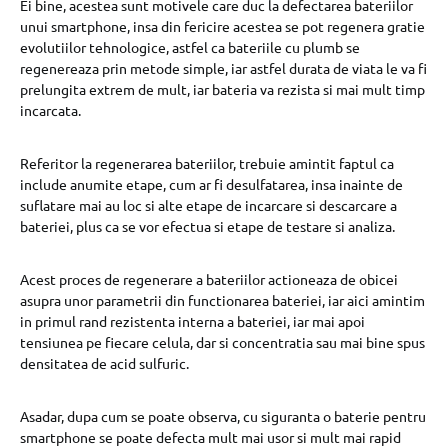
Ei bine, acestea sunt motivele care duc la defectarea bateriilor
unui smartphone, insa din fericire acestea se pot regenera gratie
evolutiilor tehnologice, astfel ca bateriile cu plumb se
regenereaza prin metode simple, iar astfel durata de viata le va fi
prelungita extrem de mult, iar bateria va rezista si mai mult timp
incarcata.
Referitor la regenerarea bateriilor, trebuie amintit faptul ca
include anumite etape, cum ar fi desulfatarea, insa inainte de
suflatare mai au loc si alte etape de incarcare si descarcare a
bateriei, plus ca se vor efectua si etape de testare si analiza.
Acest proces de regenerare a bateriilor actioneaza de obicei
asupra unor parametrii din functionarea bateriei, iar aici amintim
in primul rand rezistenta interna a bateriei, iar mai apoi
tensiunea pe fiecare celula, dar si concentratia sau mai bine spus
densitatea de acid sulfuric.
Asadar, dupa cum se poate observa, cu siguranta o baterie pentru
smartphone se poate defecta mult mai usor si mult mai rapid