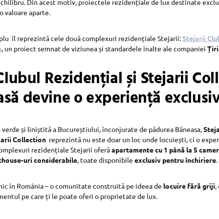
chilibru. Din acest motiv, proiectele rezidențiale de lux destinate exclus
o valoare aparte.
lu îl reprezintă cele două complexuri rezidențiale Stejarii:
Stejarii Clu
n
, un proiect semnat de viziunea și standardele înalte ale companiei
Țir
 Clubul Rezidențial și Stejarii Col
să devine o experiență exclusiv
ă verde și liniștită a Bucureștiului, înconjurate de pădurea Băneasa,
Steja
jarii Collection
reprezintă nu este doar un loc unde locuiești, ci o exp
omplexuri rezidențiale Stejarii oferă
apartamente cu 1 până la 5 came
thouse-uri considerabile
, toate disponibile
exclusiv pentru închiriere
.
nic în România – o comunitate construită pe ideea de
locuire fără griji
,
mentul pe care ți le poate oferi o proprietate de lux.