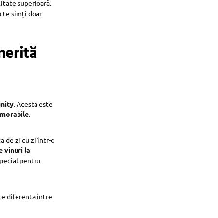
itate superioară.
u te simți doar
merită
nity
. Acesta este
emorabile
.
 de zi cu zi într-o
 vinuri la
special pentru
ce diferența între