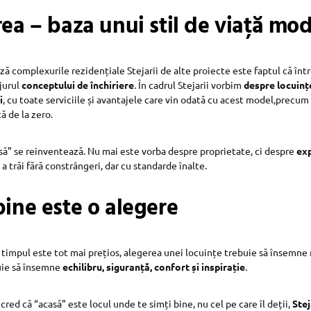
rea – baza unui stil de viață mo
ă complexurile rezidențiale Stejarii de alte proiecte este faptul că într
 jurul
conceptului de închiriere
. În cadrul Stejarii vorbim
despre locuinț
i
, cu toate serviciile și avantajele care vin odată cu acest model,precum
 de la zero.
asă” se reinventează. Nu mai este vorba despre proprietate, ci despre
exp
 a trăi fără constrângeri, dar cu standarde înalte.
bine este o alegere
e timpul este tot mai prețios, alegerea unei locuințe trebuie să însemne
uie să însemne
echilibru, siguranță, confort și inspirație
.
 cred că “acasă” este locul unde te simți bine, nu cel pe care îl deții,
Stej