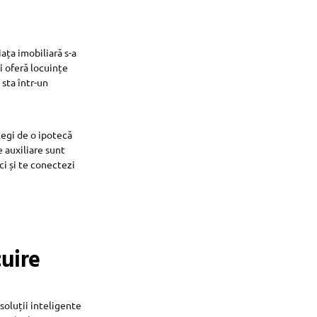
iața imobiliară s-a
i oferă locuințe
 sta într-un
 legi de o ipotecă
e auxiliare sunt
ci și te conectezi
cuire
soluții inteligente