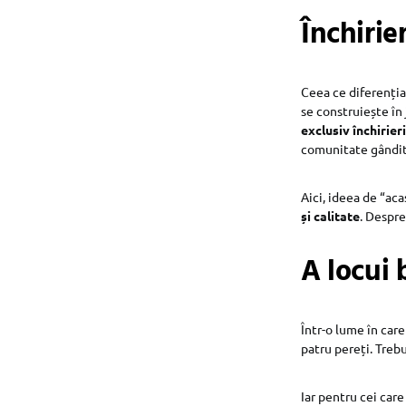
Închirie
Ceea ce diferențiaz
se construiește în
exclusiv închirieri
comunitate gândită
Aici, ideea de “ac
și calitate
. Despre
A locui 
Într-o lume în car
patru pereți. Treb
Iar pentru cei care