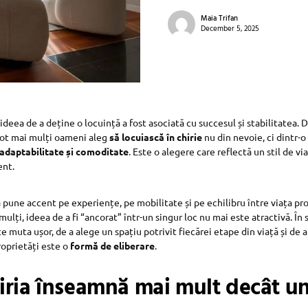
Maia Trifan
December 5, 2025
deea de a deține o locuință a fost asociată cu succesul și stabilitatea. 
tot mai mulți oameni aleg
să locuiască în chirie
nu din nevoie, ci dintr-
adaptabilitate și comoditate
. Este o alegere care reflectă un stil de v
ent.
 pune accent pe experiențe, pe mobilitate și pe echilibru între viața pro
ulți, ideea de a fi “ancorat” într-un singur loc nu mai este atractivă. În
te muta ușor, de a alege un spațiu potrivit fiecărei etape din viață și de a 
roprietăți este o
formă de eliberare
.
iria înseamnă mai mult decât u