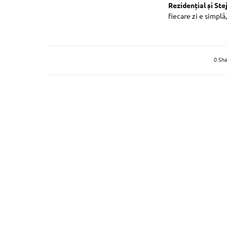
Rezidențial și Ste
fiecare zi e simplă
0 Sha