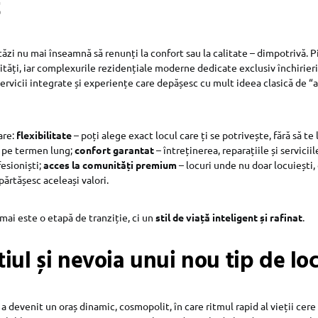
t
stăzi nu mai înseamnă să renunți la confort sau la calitate – dimpotrivă. P
lități, iar complexurile rezidențiale moderne dedicate exclusiv închirieri
ervicii integrate și experiențe care depășesc cu mult ideea clasică de “a
are:
flexibilitate
– poți alege exact locul care ți se potrivește, fără să te
e pe termen lung;
confort garantat
– întreținerea, reparațiile și serviciil
esioniști;
acces la comunități premium
– locuri unde nu doar locuiești, 
ărtășesc aceleași valori.
 mai este o etapă de tranziție, ci un
stil de viață inteligent și rafinat
.
iul și nevoia unui nou tip de lo
 devenit un oraș dinamic, cosmopolit, în care ritmul rapid al vieții cere 