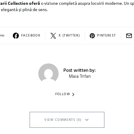
jarii Collection oferă
o viziune completă asupra locuirii moderne. Un sp
, elegantă și plină de sens.
res
FACEBOOK
X (TWITTER)
PINTEREST
Post written by:
Maia Trifan
FOLLOW
VIEW COMMENTS (0)