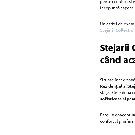
pentru confort și e
început să capete 
Un astfel de exemp
Stejarii Collectio
Stejarii
când aca
Situate într-o zon
Rezidențial și Ste
viață. Cele două c
sofisticate și
pen
Este un concept u
confortul și rafina