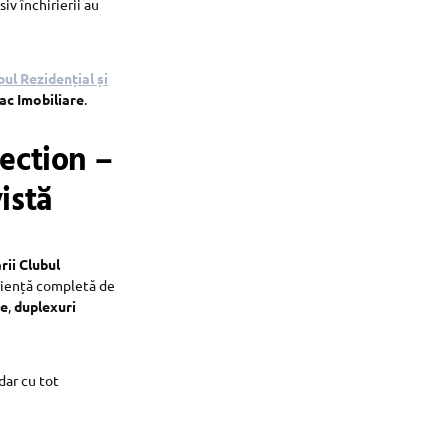
iv închirierii au
bul Rezidențial și
iac Imobiliare
.
lection –
istă
rii Clubul
eriență completă de
re
,
duplexuri
 dar cu tot