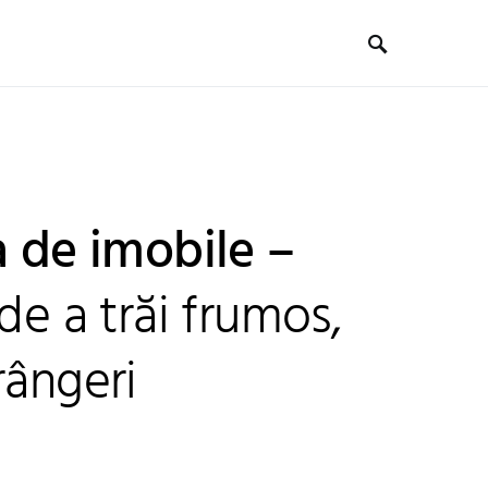
a de imobile –
de a trăi frumos,
rângeri