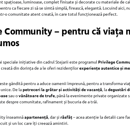
 spațioase, luminoase, complet finisate și decorate cu materiale de cal
entru ca fiecare zi să se simtă simplă, firească, elegantă. Locuind aici, n
intr-o comunitate atent creată, în care totul funcționează perfect.
ge Community – pentru că viața 
rumos
i speciale inițiative din cadrul Stejarii este programul
Privilege Commu
ă creată din dorința de a le oferi rezidenților
experiențe autentice și m
 este gândită pentru a aduce oamenii împreună, pentru a transforma viața
unice. De la
petreceri la grătar și activități de vacanță
, la
degustări de
oase
sau o
vânătoare de trufe
, până la evenimente private organizate 
este despre comunitate, rafinament și bucuria de a trăi.
ity înseamnă
apartenență
, dar și
răsfăț
– acea atenție la detalii care fa
cuit și un loc care îți creează amintiri.