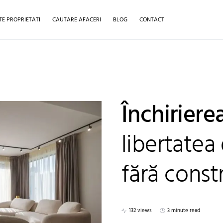
TE PROPRIETATI
CAUTARE AFACERI
BLOG
CONTACT
Închiriere
libertatea 
fără const
132 views
3 minute read