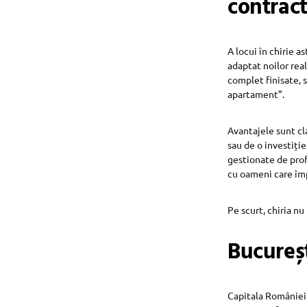
contrac
A locui în chirie a
adaptat noilor rea
complet finisate, s
apartament”.
Avantajele sunt cl
sau de o investiți
gestionate de prof
cu oameni care împ
Pe scurt, chiria nu
Bucureșt
Capitala României a