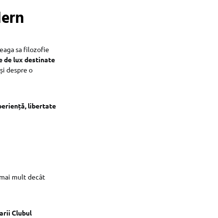
dern
eaga sa filozofie
e de lux destinate
 și despre o
eriență, libertate
 mai mult decât
arii Clubul