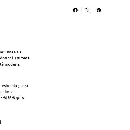
Dar lumea s-a
o dorință asumată
iață modern,
fesională și cea
 schimb,
trăi fără grija
n