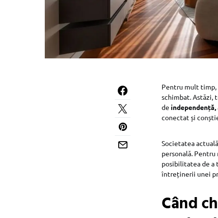
Pentru mult timp, i
schimbat. Astăzi, 
de
independență, 
conectat și conști
Societatea actuală
personală. Pentru m
posibilitatea de a 
întreținerii unei p
Când ch