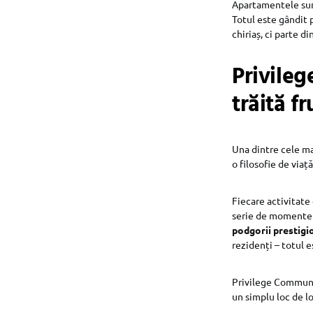
Apartamentele sunt
Totul este gândit p
chiriaș, ci parte d
Privile
trăită f
Una dintre cele ma
o filosofie de viaț
Fiecare activitate
serie de momente 
podgorii prestigi
rezidenți – totul 
Privilege Commun
un simplu loc de lo