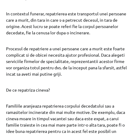
In contextul funerar, repatrierea este transportul unei persoane
care a murit, din tara in care s-a petrecut decesul, in tara de
origine. Acest lucru se poate referi fie la corpul persoanelor
decedate, fie la cenusa lor dupa o incinerare.
Procesul de repatriere a unei persoane care a murit este foarte
complicat si de obicei necesita ajutor profesional. Daca alegeti
serviciile firmelor de specialitate, reprezentantii acestor firme
vor organiza totul pentru dvs. de la inceput pana la sfarsit, astfel
incat sa aveti mai putine griji.
De ce repatriza cineva?
Familiile aranjeaza repatrierea corpului decedatului sau a
ramasitelor incinerate din mai multe motive. De exemplu, daca
cineva moare in timpul vacantei sau daca este expat, a carui
familie traieste in cea mai mare parte intr-o alta tara, poate fi o
idee buna repatrierea pentru ca in acest fel este posibil un