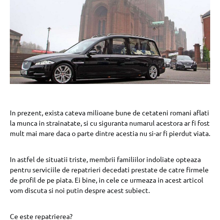
In prezent, exista cateva milioane bune de cetateni romani aflati
la munca in strainatate, si cu siguranta numarul acestora ar fi fost
mult mai mare daca o parte dintre acestia nu si-ar fi pierdut viata.
In astfel de situatii triste, membrii familiilor indoliate opteaza
pentru serviciile de repatrieri decedati prestate de catre firmele
de profil de pe piata. Ei bine, in cele ce urmeaza in acest articol
vom discuta si noi putin despre acest subiect.
Ce este repatrierea?