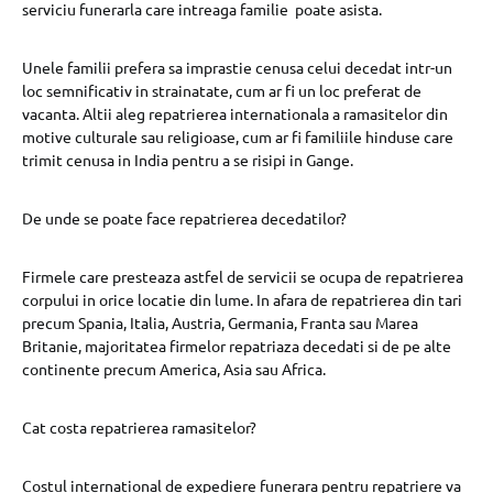
serviciu funerarla care intreaga familie poate asista.
Unele familii prefera sa imprastie cenusa celui decedat intr-un
loc semnificativ in strainatate, cum ar fi un loc preferat de
vacanta. Altii aleg repatrierea internationala a ramasitelor din
motive culturale sau religioase, cum ar fi familiile hinduse care
trimit cenusa in India pentru a se risipi in Gange.
De unde se poate face repatrierea decedatilor?
Firmele care presteaza astfel de servicii se ocupa de repatrierea
corpului in orice locatie din lume. In afara de repatrierea din tari
precum Spania, Italia, Austria, Germania, Franta sau Marea
Britanie, majoritatea firmelor repatriaza decedati si de pe alte
continente precum America, Asia sau Africa.
Cat costa repatrierea ramasitelor?
Costul international de expediere funerara pentru repatriere va