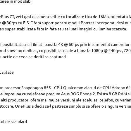
tarea in mod slab.
us 7T, veti gasi o camera selfie cu focalizare fixa ​​de 16Mp, orientata f
 @ 30fps cu EIS. Ofera suport pentru modul Portret incorporat, desi nu 
eo super-stabilizate fata in fata sau sa luati imagini cu lumina scazuta.
i posibilitatea sa filmati pana la 4K @ 60fps prin intermediul camerelor d
d slow-mo dedicat, cu posibilitatea de a filma la 1080p @ 240fps , 720
unctie de ceea ce doriti sa capturati.
calitate
un procesor Snapdragon 855+ CPU Qualcomm alaturi de GPU Adreno 640
upa impreuna cu telefoane precum Asus ROG Phone 2. Exista 8 GB RAM si
e alti producatori ofera mai multe versiuni ale aceluiasi telefon, cu var
stocare, OnePlus a decis sa-l pastreze simplu si sa ofere o singura versi
tul de standard