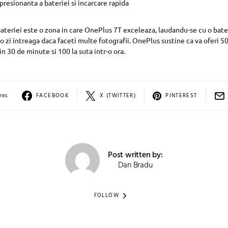
presionanta a bateriei si incarcare rapida
bateriei este o zona in care OnePlus 7T exceleaza, laudandu-se cu o ba
o zi intreaga daca faceti multe fotografii. OnePlus sustine ca va oferi 50
in 30 de minute si 100 la suta intr-o ora.
res
FACEBOOK
X (TWITTER)
PINTEREST
Post written by:
Dan Bradu
FOLLOW