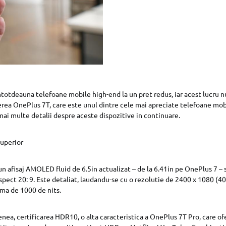
ntotdeauna telefoane mobile high-end la un pret redus, iar acest lucru n
rea OnePlus 7T, care este unul dintre cele mai apreciate telefoane mobi
 mai multe detalii despre aceste dispozitive in continuare.
superior
 afisaj AMOLED fluid de 6.5in actualizat – de la 6.41in pe OnePlus 7 – si
spect 20: 9. Este detaliat, laudandu-se cu o rezolutie de 2400 x 1080 (402
ma de 1000 de nits.
enea, certificarea HDR10, o alta caracteristica a OnePlus 7T Pro, care of