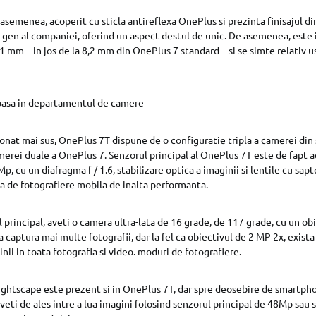
asemenea, acoperit cu sticla antireflexa OnePlus si prezinta finisajul di
a gen al companiei, oferind un aspect destul de unic. De asemenea, este
1 mm – in jos de la 8,2 mm din OnePlus 7 standard – si se simte relativ us
ioasa in departamentul de camere
at mai sus, OnePlus 7T dispune de o configuratie tripla a camerei din 
merei duale a OnePlus 7. Senzorul principal al OnePlus 7T este de fapt 
p, cu un diafragma f / 1.6, stabilizare optica a imaginii si lentile cu s
ta de fotografiere mobila de inalta performanta.
 principal, aveti o camera ultra-lata de 16 grade, de 117 grade, cu un ob
captura mai multe fotografii, dar la fel ca obiectivul de 2 MP 2x, exista
nii in toata fotografia si video. moduri de fotografiere.
ghtscape este prezent si in OnePlus 7T, dar spre deosebire de smartpho
eti de ales intre a lua imagini folosind senzorul principal de 48Mp sau s