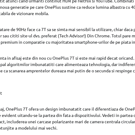
it atunci cand urmariti continut HDR pe Netflix si YouTube. Combinati 
 noua generatie pe care OnePlus sustine ca reduce lumina albastra cu 40
abila de vizionare mobila.
are de 90Hz face ca 7T sa se simta mai sensibil la utilizare, chiar daca 
r sau cititi site-ul dvs. preferat (Tech Advisor!) Din Chrome. Totul pare ma
 premium in comparatie cu majoritatea smartphone-urilor de pe piata 
nta in afisaj este din nou cu OnePlus 7T si este mai rapid decat oricand.
ipal algoritmilor imbunatatiti care alimenteaza tehnologia, dar indifere
ste ca scanarea amprentelor dureaza mai putin de o secunda si respinge
it
isaj, OnePlus 7T ofera un design imbunatatit care il diferentiaza de OneP
 evident uitandu-se la partea din fata a dispozitivului. Vedeti in partea 
ct, includerea unei carcase polarizante mari de camera centrala circulara
tunjite a modelului mai vechi.