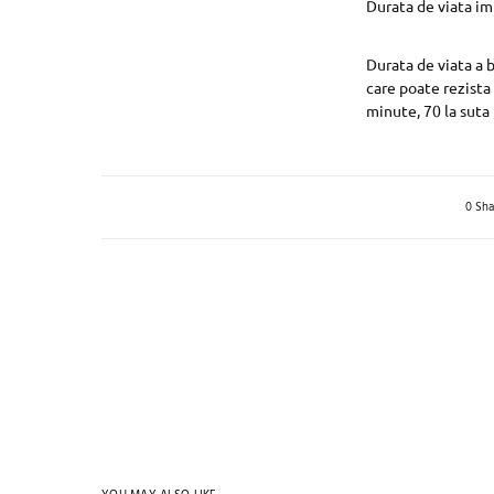
Durata de viata im
Durata de viata a 
care poate rezista 
minute, 70 la suta 
0 Sha