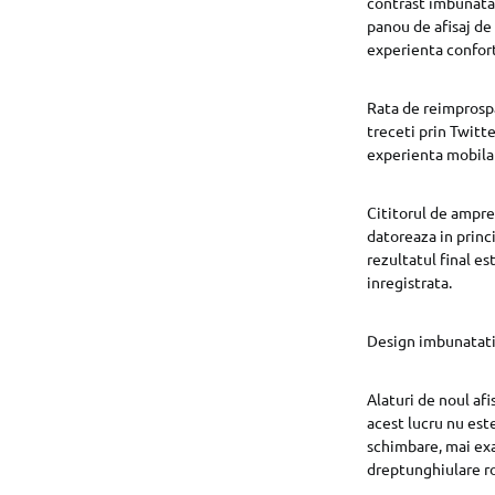
contrast imbunatat
panou de afisaj de
experienta confort
Rata de reimprospat
treceti prin Twitte
experienta mobila
Cititorul de ampre
datoreaza in princ
rezultatul final e
inregistrata.
Design imbunatat
Alaturi de noul af
acest lucru nu este
schimbare, mai exa
dreptunghiulare ro