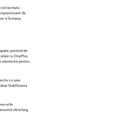
n sticla mata
 impresionant de
or si la mana,
spate, pornind de
acelasi cu OnePlus
apte elemente pentru
iectiv cu sase
 doar Stabilizarea
ne-urile
enzorul ultra-larg,