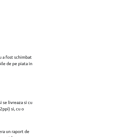
u a fost schimbat
le de pe piata in
 se livreaza si cu
ppi) si, cu o
era un raport de