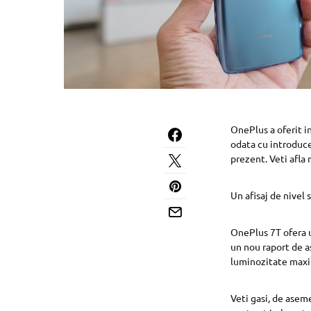
OnePlus a oferit i
odata cu introduce
prezent. Veti afla
Un afisaj de nivel 
OnePlus 7T ofera un
un nou raport de a
luminozitate maxi
Veti gasi, de asem