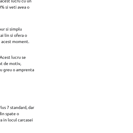
acest lucru cu un
% si veti avea o
pur si simplu
i lin si ofera o
in acest moment.
 Acest lucru se
nt de motiv,
 cu greu o amprenta
lus 7 standard, dar
din spate o
 in locul carcasei