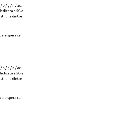
b / g / n / ac,
dedicata a 5G a
esti una dintre
care spera ca
b / g / n / ac,
dedicata a 5G a
esti una dintre
care spera ca