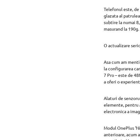
Telefonul este, de 
glazata al patrule
subtire la numai 8,
masurand la 190g.
O actualizare ser
Asa cum am mention
la configurarea ca
7 Pro – este de 48M
a oferi o experien
Alaturi de senzorul
elemente, pentru a 
electronica a imagi
Modul OnePlus ‘Ni
anterioare, acum av