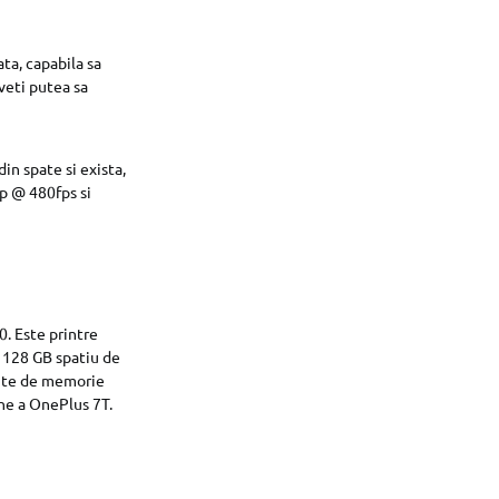
ata, capabila sa
veti putea sa
in spate si exista,
p @ 480fps si
. Este printre
 128 GB spatiu de
iante de memorie
une a OnePlus 7T.