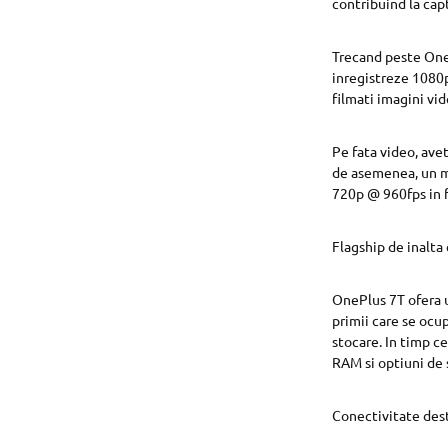
contribuind la cap
Trecand peste OnePl
inregistreze 1080p
filmati imagini vid
Pe fata video, avet
de asemenea, un mo
720p @ 960fps in f
Flagship de inalta 
OnePlus 7T ofera 
primii care se oc
stocare. In timp c
RAM si optiuni de 
Conectivitate des