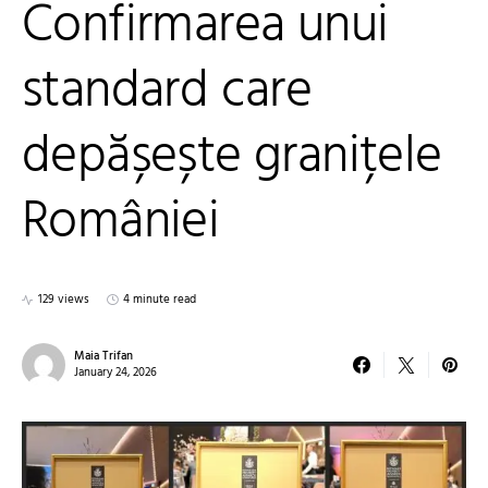
Confirmarea unui
standard care
depășește granițele
României
129 views
4 minute read
Maia Trifan
January 24, 2026