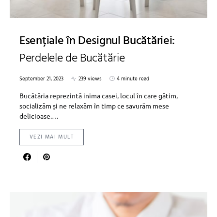
Esențiale în Designul Bucătăriei:
Perdelele de Bucătărie
September 21, 2023
239 views
4 minute read
Bucătăria reprezintă inima casei, locul în care gătim,
socializăm și ne relaxăm în timp ce savurăm mese
delicioase.…
VEZI MAI MULT