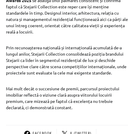
Awards 2025
se adaugă unui palmares consistent și confirmă
faptul că Stejarii Collection este reper care își menține
standardele în timp. Designul interior, arhitectura, relația cu
natura și managementul rezidențial funcționează aici ca părți ale
unui întreg coerent, orientat către calitatea vieții și experiența
reală a locuirii.
Prin recunoașterea națională și internațională acumulată de-a
lungul anilor, Stejarii Collection consolidează poziția brandului
Stejarii ca lider în segmentul rezidențial de lux și deschide
perspective clare către scena competițiilor internaționale, unde
proiectele sunt evaluate la cele mai exigente standarde.
Mai mult decât o succesiune de premii, parcursul proiectului
imobiliar reflectă o viziune clară asupra viitorului locuirii
premium, care mizează pe faptul că excelența nu trebuie
declarată, ci demonstrată constant.
FACEBOOK
X (TWITTER)