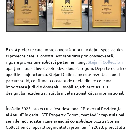
Există proiecte care impresionează printr-un debut spectaculos
și proiecte care își construiesc reputația prin consecvență,
rigoare și o viziune aplicată pe termen lung.
Stejarii Collection
aparține, fără echivoc, celei de-a doua categorii. Departe de a fi o
apariție conjuncturală, Stejarii Collection este rezultatul unui
parcurs solid, confirmat constant de unele dintre cele mai
importante jurii din domeniul imobiliar, arhitectural și al
designului rezidențial, atât la nivel național, cât și internațional.
Încă din 2022, proiectul a fost desemnat “Proiectul Rezidențial
al Anului” în cadrul SEE Property Forum, marcând începutul unei
serii de recunoașteri care aveau să consolideze poziția Stejarii
Collection ca reper al segmentului premium. În 2023, proiectul a