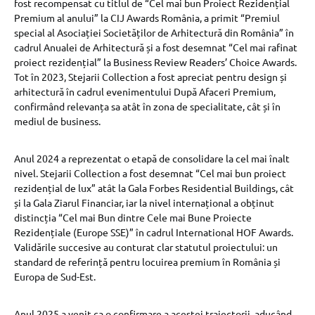
fost recompensat cu titlul de “Cel mai bun Proiect Rezidențial
Premium al anului” la CIJ Awards România, a primit “Premiul
special al Asociației Societăților de Arhitectură din România” în
cadrul Anualei de Arhitectură și a fost desemnat “Cel mai rafinat
proiect rezidențial” la Business Review Readers’ Choice Awards.
Tot în 2023, Stejarii Collection a fost apreciat pentru design și
arhitectură în cadrul evenimentului După Afaceri Premium,
confirmând relevanța sa atât în zona de specialitate, cât și în
mediul de business.
Anul 2024 a reprezentat o etapă de consolidare la cel mai înalt
nivel. Stejarii Collection a fost desemnat “Cel mai bun proiect
rezidențial de lux” atât la Gala Forbes Residential Buildings, cât
și la Gala Ziarul Financiar, iar la nivel internațional a obținut
distincția “Cel mai Bun dintre Cele mai Bune Proiecte
Rezidențiale (Europe SSE)” în cadrul International HOF Awards.
Validările succesive au conturat clar statutul proiectului: un
standard de referință pentru locuirea premium în România și
Europa de Sud-Est.
Anul 2025 a venit ca o confirmare a acestei traiectorii, aducând