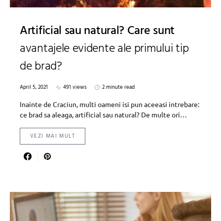
Artificial sau natural? Care sunt
avantajele evidente ale primului tip
de brad?
April 5, 2021
491 views
2 minute read
Inainte de Craciun, multi oameni isi pun aceeasi intrebare:
ce brad sa aleaga, artificial sau natural? De multe ori…
VEZI MAI MULT