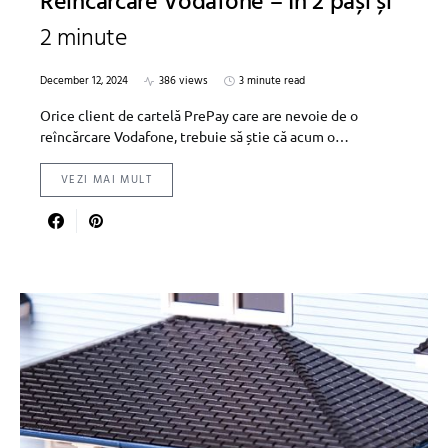
Reîncărcare Vodafone – În 2 pași și
2 minute
December 12, 2024
386 views
3 minute read
Orice client de cartelă PrePay care are nevoie de o
reîncărcare Vodafone, trebuie să știe că acum o…
VEZI MAI MULT