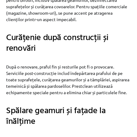
pentru birouri, inclusiv spălarea geamurilor, dezinfectarea
suprafețelor și curățarea covoarelor. Pentru spațiile comerciale
(magazine, showroom-uri), se pune accent pe atragerea
clienților printr-un aspect impecabil.
Curățenie după construcții și
renovări
După o renovare, praful fin și resturile pot fi o provocare.
Serviciile post-construcție includ îndepărtarea prafului de pe
toate suprafețele, curățarea geamurilor și a tâmplăriei, aspirarea
temeinică și spălarea pardoselilor. Prestclean utilizează
echipamente speciale pentru a elimina chiar și particulele fine.
Spălare geamuri și fațade la
înălțime