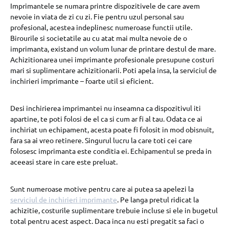
Imprimantele se numara printre dispozitivele de care avem
nevoie in viata de zi cu zi. Fie pentru uzul personal sau
profesional, acestea indeplinesc numeroase functii utile.
Birourile si societatile au cu atat mai multa nevoie de o
imprimanta, existand un volum lunar de printare destul de mare.
Achizitionarea unei imprimante profesionale presupune costuri
mari si suplimentare achizitionarii. Poti apela insa, la serviciul de
inchirieri imprimante – foarte util si eficient.
Desi inchirierea imprimantei nu inseamna ca dispozitivul iti
apartine, te poti folosi de el ca si cum ar fi al tau. Odata ce ai
inchiriat un echipament, acesta poate fi folosit in mod obisnuit,
fara sa ai vreo retinere. Singurul lucru la care toti cei care
folosesc imprimanta este conditia ei. Echipamentul se preda in
aceeasi stare in care este preluat.
Sunt numeroase motive pentru care ai putea sa apelezi la
serviciul de inchirieri imprimante
. Pe langa pretul ridicat la
achizitie, costurile suplimentare trebuie incluse si ele in bugetul
total pentru acest aspect. Daca inca nu esti pregatit sa faci o