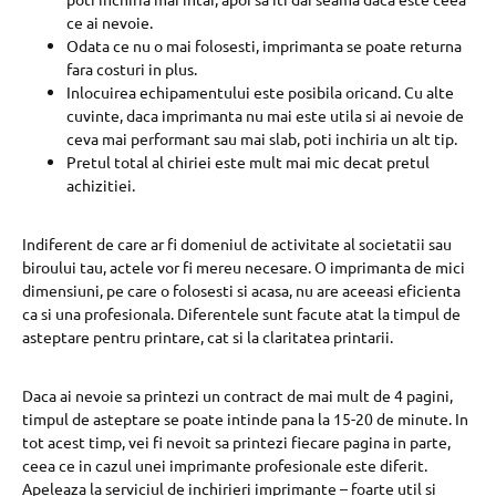
ce ai nevoie.
Odata ce nu o mai folosesti, imprimanta se poate returna
fara costuri in plus.
Inlocuirea echipamentului este posibila oricand. Cu alte
cuvinte, daca imprimanta nu mai este utila si ai nevoie de
ceva mai performant sau mai slab, poti inchiria un alt tip.
Pretul total al chiriei este mult mai mic decat pretul
achizitiei.
Indiferent de care ar fi domeniul de activitate al societatii sau
biroului tau, actele vor fi mereu necesare. O imprimanta de mici
dimensiuni, pe care o folosesti si acasa, nu are aceeasi eficienta
ca si una profesionala. Diferentele sunt facute atat la timpul de
asteptare pentru printare, cat si la claritatea printarii.
Daca ai nevoie sa printezi un contract de mai mult de 4 pagini,
timpul de asteptare se poate intinde pana la 15-20 de minute. In
tot acest timp, vei fi nevoit sa printezi fiecare pagina in parte,
ceea ce in cazul unei imprimante profesionale este diferit.
Apeleaza la serviciul de inchirieri imprimante – foarte util si